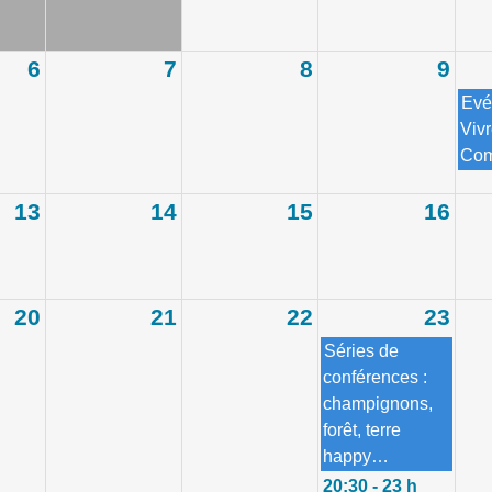
6
7
8
9
Evé
Viv
Com
13
14
15
16
20
21
22
23
Séries de
conférences :
champignons,
forêt, terre
happy…
20:30 - 23 h