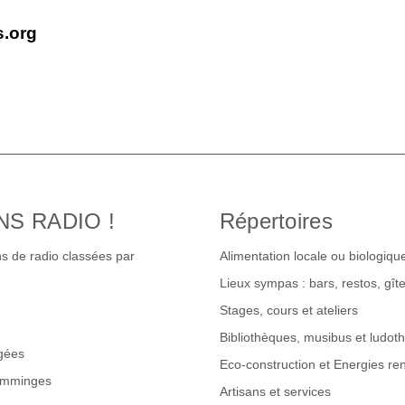
s.org
NS RADIO !
Répertoires
s de radio classées par
Alimentation locale ou biologiqu
Lieux sympas : bars, restos, gî
Stages, cours et ateliers
Bibliothèques, musibus et ludot
gées
Eco-construction et Energies re
omminges
Artisans et services