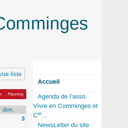
n Comminges
ue liste
Accueil
r
Planning
Agenda de l’asso.
Vivre en Comminges et
dim.
ie
C
…
3
NewsLetter du site