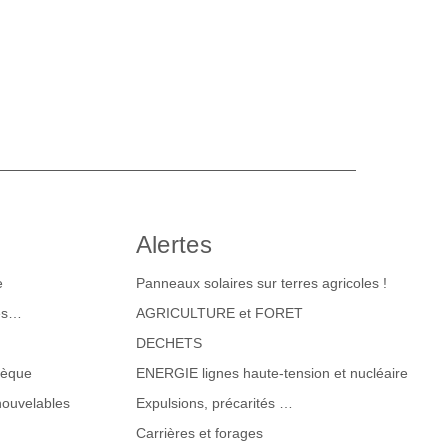
Alertes
e
Panneaux solaires sur terres agricoles !
tes…
AGRICULTURE et FORET
DECHETS
hèque
ENERGIE lignes haute-tension et nucléaire
nouvelables
Expulsions, précarités …
Carrières et forages