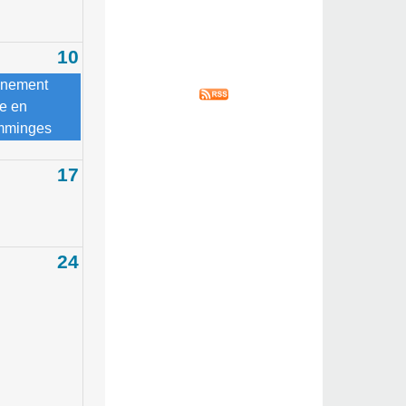
10
nement
re en
minges
17
24