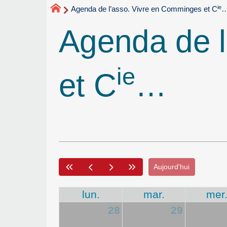
ie
Agenda de l’asso. Vivre en Comminges et C
Agenda de 
ie
et C
…
Aujourd'hui
lun.
mar.
mer
28
29