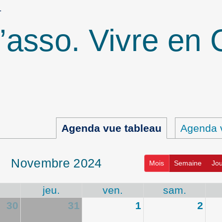
…
l’asso. Vivre e
Agenda vue tableau
Agenda v
novembre 2024
Mois
Semaine
Jou
.
jeu.
ven.
sam.
30
31
1
2