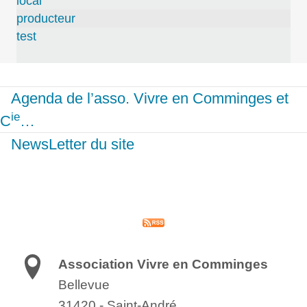
local
producteur
test
Agenda de l’asso. Vivre en Comminges et
ie
C
…
NewsLetter du site
Association Vivre en Comminges
Bellevue
31420
-
Saint-André