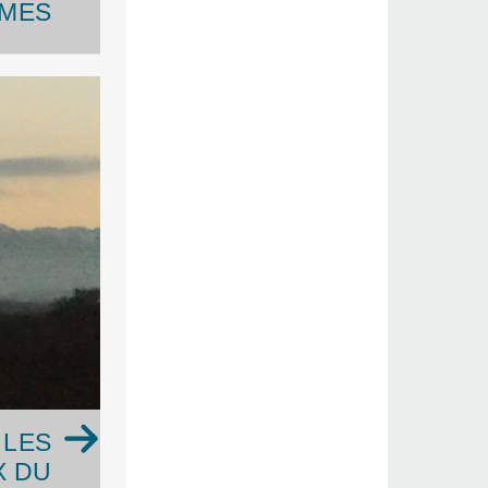
UMES
 LES
X DU