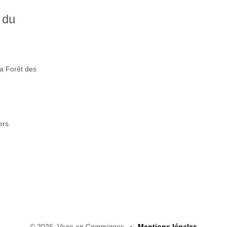
 du
la Forêt des
ers
©
2026, Vivre en Comminges
Mentions légales