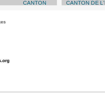
CANTON
CANTON DE L’
D’AURIGNAC
EN DO
ges
s.org