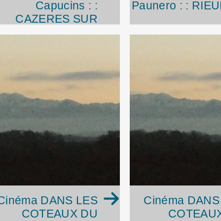
Capucins : :
Paunero : : RIE
CAZERES SUR
GARONNE
Cinéma DANS LES
Cinéma DANS
COTEAUX DU
COTEAU