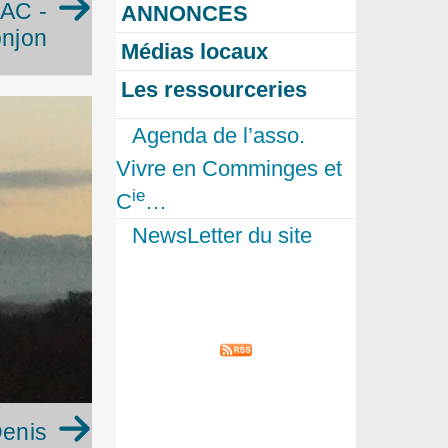
AC -
ANNONCES
njon
Médias locaux
Les ressourceries
Agenda de l’asso.
Vivre en Comminges et
ie
C
…
NewsLetter du site
Denis