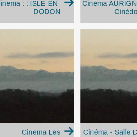
inema : : ISLE-EN-
Cinéma AURIGN
DODON
Cinédo
Cinema Les
Cinéma - Salle 