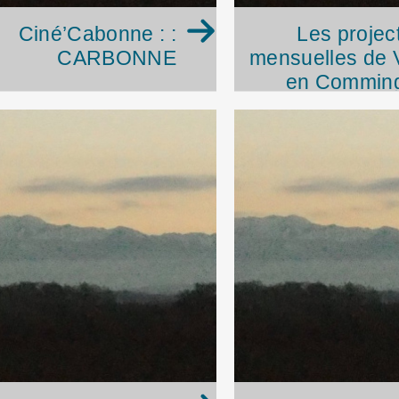
Ciné’Cabonne : :
Les projec
CARBONNE
mensuelles de 
en Comming
Ci