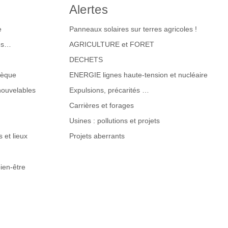
Alertes
e
Panneaux solaires sur terres agricoles !
tes…
AGRICULTURE et FORET
DECHETS
hèque
ENERGIE lignes haute-tension et nucléaire
nouvelables
Expulsions, précarités …
Carrières et forages
Usines : pollutions et projets
 et lieux
Projets aberrants
ien-être