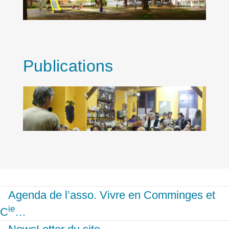
Publications
Agenda de l’asso. Vivre en Comminges et
ie
C
…