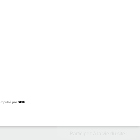
ropulsé par
SPIP
Participez à la vie du site !