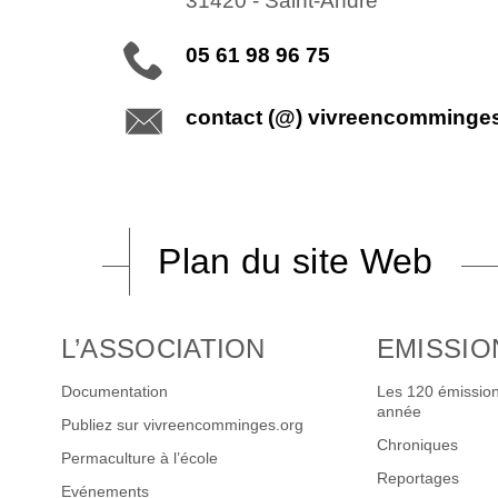
31420
-
Saint-André
05 61 98 96 75
contact (@) vivreencomminge
Plan du site Web
L’ASSOCIATION
EMISSIO
Documentation
Les 120 émission
année
Publiez sur vivreencomminges.org
Chroniques
Permaculture à l’école
Reportages
Evénements