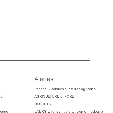
Alertes
e
Panneaux solaires sur terres agricoles !
tes…
AGRICULTURE et FORET
DECHETS
hèque
ENERGIE lignes haute-tension et nucléaire