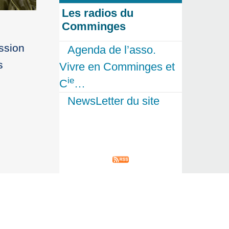
Les radios du
Comminges
ssion
Agenda de l’asso.
s
Vivre en Comminges et
ie
C
…
NewsLetter du site