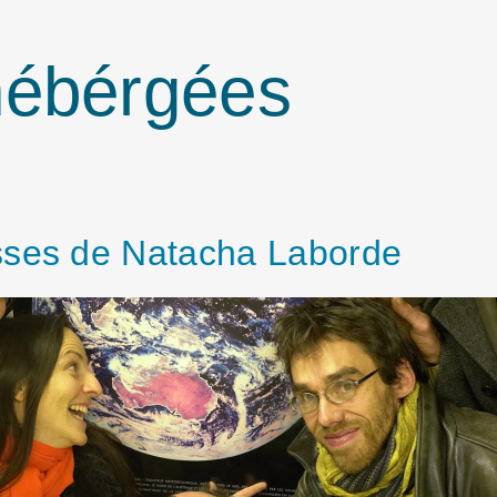
hébérgées
sses de Natacha Laborde