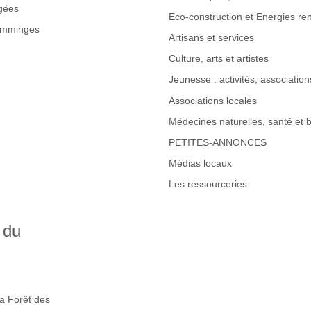
gées
Eco-construction et Energies re
omminges
Artisans et services
Culture, arts et artistes
Jeunesse : activités, associations
Associations locales
Médecines naturelles, santé et b
PETITES-ANNONCES
Médias locaux
Les ressourceries
 du
la Forêt des