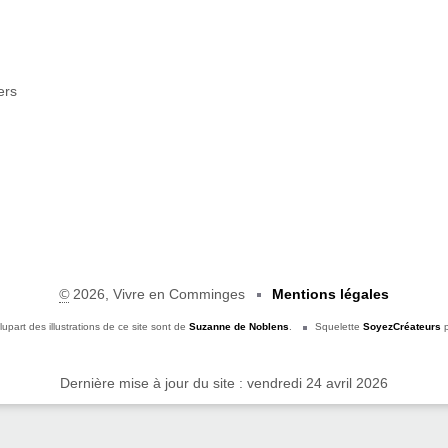
ers
©
2026, Vivre en Comminges
Mentions légales
lupart des illustrations de ce site sont de
Suzanne de Noblens
.
Squelette
SoyezCréateurs
p
Dernière mise à jour du site : vendredi 24 avril 2026