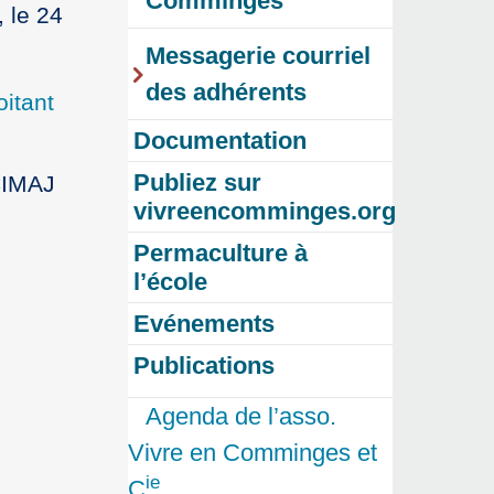
Comminges
 le 24
Messagerie courriel
des adhérents
oitant
Documentation
Publiez sur
 CIMAJ
vivreencomminges.org
Permaculture à
l’école
Evénements
Publications
Agenda de l’asso.
Vivre en Comminges et
ie
C
…