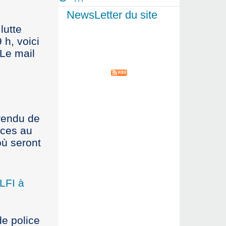
NewsLetter du site
utte
h, voici
 Le mail
-rendu de
nces au
où seront
 LFI à
de police