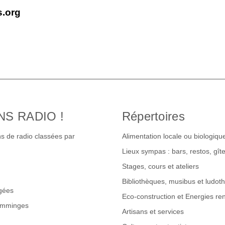
s.org
NS RADIO !
Répertoires
s de radio classées par
Alimentation locale ou biologiqu
Lieux sympas : bars, restos, gî
Stages, cours et ateliers
Bibliothèques, musibus et ludot
gées
Eco-construction et Energies re
omminges
Artisans et services