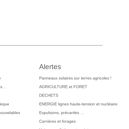
Alertes
e
Panneaux solaires sur terres agricoles !
tes…
AGRICULTURE et FORET
DECHETS
hèque
ENERGIE lignes haute-tension et nucléaire
nouvelables
Expulsions, précarités …
Carrières et forages