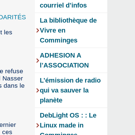
courriel d’infos
LIDARITÉS
La bibliothèque de
Vivre en
t les
Comminges
ADHESION A
l’ASSOCIATION
ce refuse
l Nasser
L’émission de radio
s dans le
qui va sauver la
planète
DebLight OS : : Le
ernier
Linux made in
e ces