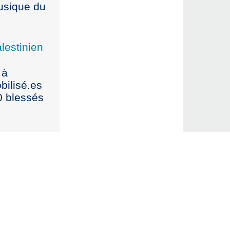
musique du
lestinien
 à
bilisé.es
0 blessés