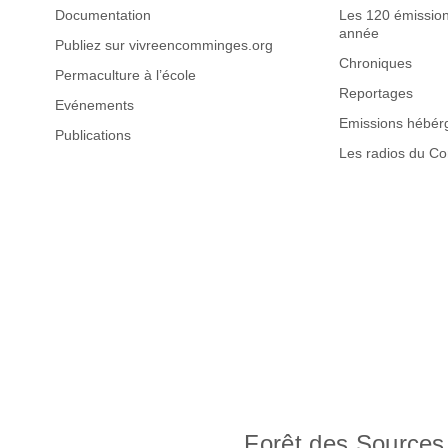
Documentation
Les 120 émission
année
Publiez sur vivreencomminges.org
Chroniques
Permaculture à l’école
Reportages
Evénements
Emissions hébér
Publications
Les radios du C
Forêt des Sources