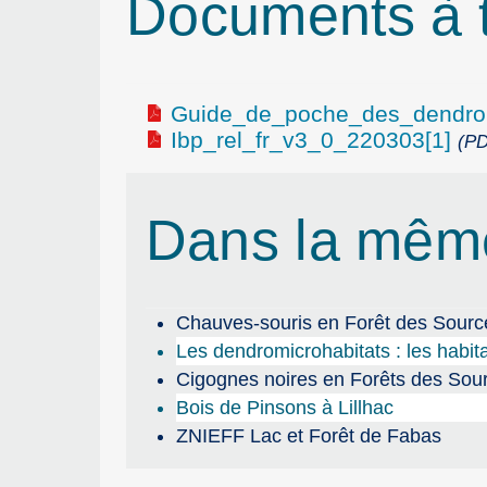
Documents à t
Guide_de_poche_des_dendrom
Ibp_rel_fr_v3_0_220303[1]
(PD
Dans la mêm
Chauves-souris en Forêt des Source
Les dendromicrohabitats : les habit
Cigognes noires en Forêts des Sou
Bois de Pinsons à Lillhac
ZNIEFF Lac et Forêt de Fabas