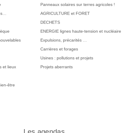
e
Panneaux solaires sur terres agricoles !
tes…
AGRICULTURE et FORET
DECHETS
hèque
ENERGIE lignes haute-tension et nucléaire
nouvelables
Expulsions, précarités …
Carrières et forages
Usines : pollutions et projets
 et lieux
Projets aberrants
ien-être
Les agendas