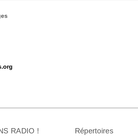
ges
s.org
NS RADIO !
Répertoires