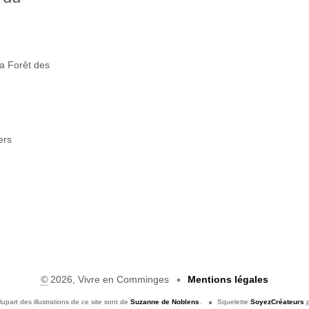
la Forêt des
ers
©
2026, Vivre en Comminges
Mentions légales
lupart des illustrations de ce site sont de
Suzanne de Noblens
.
Squelette
SoyezCréateurs
p