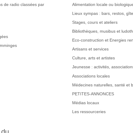
s de radio classées par
Alimentation locale ou biologiqu
Lieux sympas : bars, restos, gî
Stages, cours et ateliers
Bibliothèques, musibus et ludot
gées
Eco-construction et Energies re
omminges
Artisans et services
Culture, arts et artistes
Jeunesse : activités, associations
Associations locales
Médecines naturelles, santé et b
PETITES-ANNONCES
Médias locaux
Les ressourceries
 du