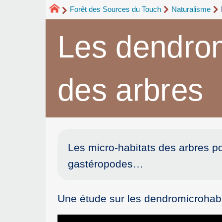
Forêt des Sources du Touch
Naturalisme
Les dendromi
des arbres
Les micro-habitats des arbres p
gastéropodes…
Une étude sur les dendromicrohabit