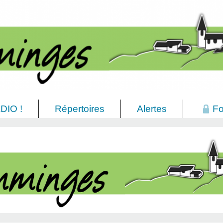
DIO !
Répertoires
Alertes
Fo