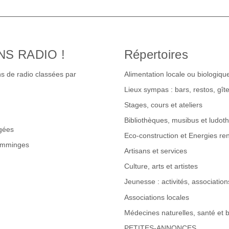
NS RADIO !
Répertoires
s de radio classées par
Alimentation locale ou biologiqu
Lieux sympas : bars, restos, gî
Stages, cours et ateliers
Bibliothèques, musibus et ludot
gées
Eco-construction et Energies re
omminges
Artisans et services
Culture, arts et artistes
Jeunesse : activités, associations
Associations locales
Médecines naturelles, santé et b
PETITES-ANNONCES