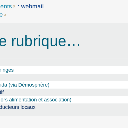
rents
: webmail
ue
e rubrique…
minges
nda (via Démosphère)
if
hors alimentation et association)
oducteurs locaux