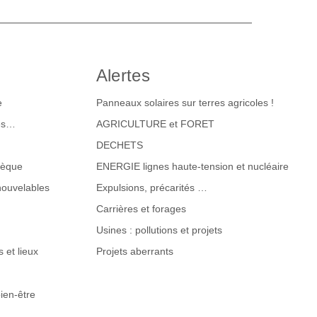
Alertes
e
Panneaux solaires sur terres agricoles !
tes…
AGRICULTURE et FORET
DECHETS
hèque
ENERGIE lignes haute-tension et nucléaire
nouvelables
Expulsions, précarités …
Carrières et forages
Usines : pollutions et projets
 et lieux
Projets aberrants
ien-être