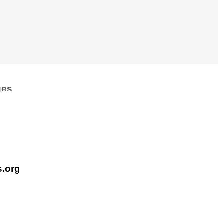
ges
s.org