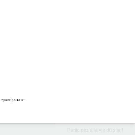
ropulsé par
SPIP
Participez à la vie du site !