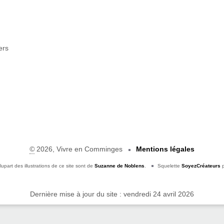
ers
©
2026, Vivre en Comminges
Mentions légales
lupart des illustrations de ce site sont de
Suzanne de Noblens
.
Squelette
SoyezCréateurs
p
Dernière mise à jour du site : vendredi 24 avril 2026