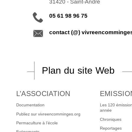
31420
-
Saint-André
05 61 98 96 75
contact (@) vivreencomminge
Plan du site Web
L’ASSOCIATION
EMISSIO
Documentation
Les 120 émission
année
Publiez sur vivreencomminges.org
Chroniques
Permaculture à l’école
Reportages
Evénements