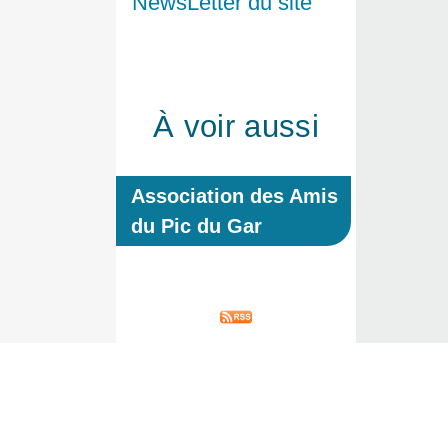
NewsLetter du site
À voir aussi
Association des Amis
du Pic du Gar