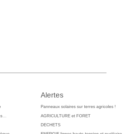
Alertes
e
Panneaux solaires sur terres agricoles !
tes…
AGRICULTURE et FORET
DECHETS
hèque
ENERGIE lignes haute-tension et nucléaire