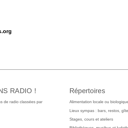
s.org
NS RADIO !
Répertoires
s de radio classées par
Alimentation locale ou biologiqu
Lieux sympas : bars, restos, gî
Stages, cours et ateliers
Bibliothèques, musibus et ludot