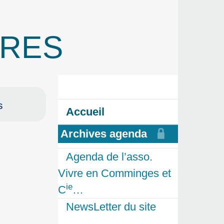
ERES
s
Accueil
Archives agenda
Agenda de l’asso.
Vivre en Comminges et
ie
C
…
NewsLetter du site