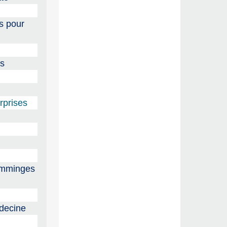
s pour
ns
rprises
Comminges
édecine