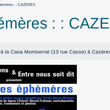
hémères : : CAZERES
émères : : CAZ
 à la Casa Montserrat (13 rue Casse) à Cazère