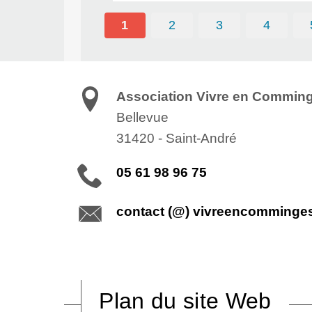
1
2
3
4
Association Vivre en Commin
Bellevue
31420
-
Saint-André
05 61 98 96 75
contact (@) vivreencomminge
Plan du site Web