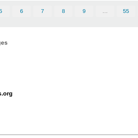
5
6
7
8
9
…
55
ges
s.org