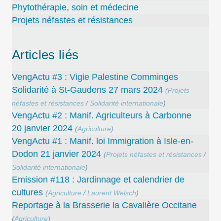
Phytothérapie, soin et médecine
Projets néfastes et résistances
Articles liés
VengActu #3 : Vigie Palestine Comminges
Solidarité à St-Gaudens 27 mars 2024
(
Projets
néfastes et résistances
/
Solidarité internationale
)
VengActu #2 : Manif. Agriculteurs à Carbonne
20 janvier 2024
(
Agriculture
)
VengActu #1 : Manif. loi Immigration à Isle-en-
Dodon 21 janvier 2024
(
Projets néfastes et résistances
/
Solidarité internationale
)
Emission #118 : Jardinnage et calendrier de
cultures
(
Agriculture
/
Laurent Welsch
)
Reportage à la Brasserie la Cavalière Occitane
(
Agriculture
)