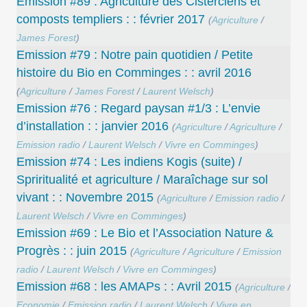
Emission #89 : Agriculture des Cisterciens et
composts templiers : : février 2017
(
Agriculture
/
James Forest
)
Emission #79 : Notre pain quotidien / Petite
histoire du Bio en Comminges : : avril 2016
(
Agriculture
/
James Forest
/
Laurent Welsch
)
Emission #76 : Regard paysan #1/3 : L’envie
d’installation : : janvier 2016
(
Agriculture
/
Agriculture
/
Emission radio
/
Laurent Welsch
/
Vivre en Comminges
)
Emission #74 : Les indiens Kogis (suite) /
Spriritualité et agriculture / Maraîchage sur sol
vivant : : Novembre 2015
(
Agriculture
/
Emission radio
/
Laurent Welsch
/
Vivre en Comminges
)
Emission #69 : Le Bio et l’Association Nature &
Progrès : : juin 2015
(
Agriculture
/
Agriculture
/
Emission
radio
/
Laurent Welsch
/
Vivre en Comminges
)
Emission #68 : les AMAPs : : Avril 2015
(
Agriculture
/
Economie
/
Emission radio
/
Laurent Welsch
/
Vivre en