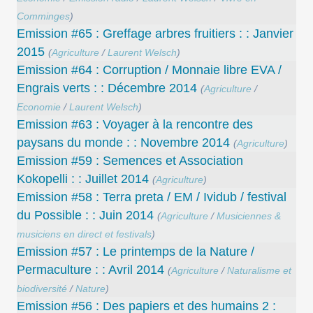
Comminges
)
Emission #65 : Greffage arbres fruitiers : : Janvier
2015
(
Agriculture
/
Laurent Welsch
)
Emission #64 : Corruption / Monnaie libre EVA /
Engrais verts : : Décembre 2014
(
Agriculture
/
Economie
/
Laurent Welsch
)
Emission #63 : Voyager à la rencontre des
paysans du monde : : Novembre 2014
(
Agriculture
)
Emission #59 : Semences et Association
Kokopelli : : Juillet 2014
(
Agriculture
)
Emission #58 : Terra preta / EM / Ividub / festival
du Possible : : Juin 2014
(
Agriculture
/
Musiciennes &
musiciens en direct et festivals
)
Emission #57 : Le printemps de la Nature /
Permaculture : : Avril 2014
(
Agriculture
/
Naturalisme et
biodiversité
/
Nature
)
Emission #56 : Des papiers et des humains 2 :