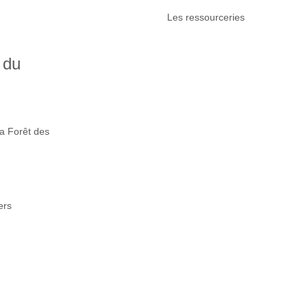
Les ressourceries
 du
la Forêt des
ers