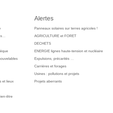
Alertes
e
Panneaux solaires sur terres agricoles !
tes…
AGRICULTURE et FORET
DECHETS
hèque
ENERGIE lignes haute-tension et nucléaire
nouvelables
Expulsions, précarités …
Carrières et forages
Usines : pollutions et projets
 et lieux
Projets aberrants
ien-être