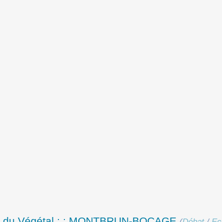
ur du Végétal : : MONTBRUN-BOCAGE
(
Débat
/
Ec