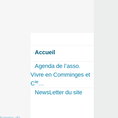
Accueil
Agenda de l’asso.
Vivre en Comminges et
ie
C
…
NewsLetter du site
hanges de