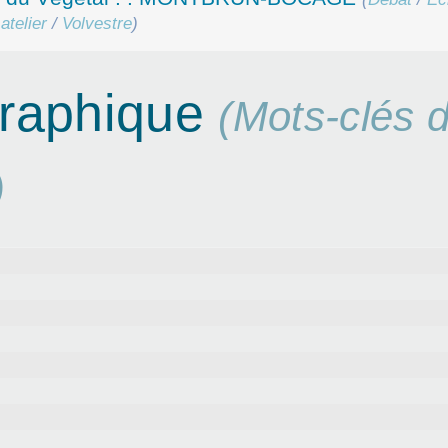
atelier
/
Volvestre
)
graphique
(Mots-clés 
)