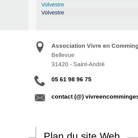
Volvestre
Volvestre
Association Vivre en Commin
Bellevue
31420
-
Saint-André
05 61 98 96 75
contact (@) vivreencomminge
Plan du site Web