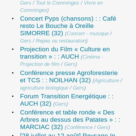
Gers
/
Tout le Comminges
/
Vivre en
Comminges
)
Concert Pyps (chansons) : : Café
resto Le Bouche à Oreille
SIMORRE (32)
(
Concert - musique
/
Gers
/
Repas ou restauration
)
Projection du Film « Culture en
transition » : : AUCH
(
Cinéma -
Projection de film
/
Gers
)
Conférence presse Agroforesterie
et TCS : : NOILHAN (32)
(
Agriculture
/
agriculture biologique
/
Gers
)
Forum Transition Energétique : :
AUCH (32)
(
Gers
)
Conférence et table ronde « Des
Arbres au dessus des Patates » : :
MARCIAC (32)
(
Conférence
/
Gers
)
[28 juillet au 12 août] Paysage In