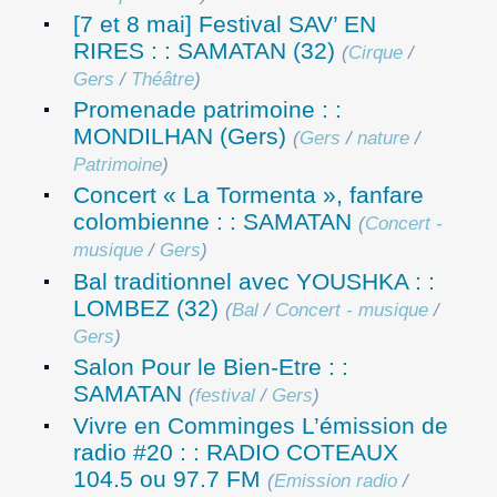
[7 et 8 mai] Festival SAV’ EN
RIRES : : SAMATAN (32)
(
Cirque
/
Gers
/
Théâtre
)
Promenade patrimoine : :
MONDILHAN (Gers)
(
Gers
/
nature
/
Patrimoine
)
Concert « La Tormenta », fanfare
colombienne : : SAMATAN
(
Concert -
musique
/
Gers
)
Bal traditionnel avec YOUSHKA : :
LOMBEZ (32)
(
Bal
/
Concert - musique
/
Gers
)
Salon Pour le Bien-Etre : :
SAMATAN
(
festival
/
Gers
)
Vivre en Comminges L’émission de
radio #20 : : RADIO COTEAUX
104.5 ou 97.7 FM
(
Emission radio
/