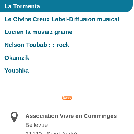
La Tormenta
Le Chêne Creux Label-Diffusion musical
Lucien la movaiz graine
Nelson Toubab : : rock
Okamzik
Youchka
Association Vivre en Comminges
Bellevue
31420
-
Saint-André