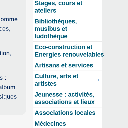
Stages, cours et
ateliers
 comme
Bibliothèques,
ces,
musibus et
ludothèque
Eco-construction et
tion,
Energies renouvelables
Artisans et services
Culture, arts et
s :
artistes
’album
Jeunesse : activités,
siques
associations et lieux
Associations locales
Médecines