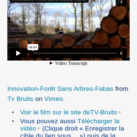
Innovation-Forêt Sans Arbres-Fabas
from
Tv Bruits
on
Vimeo
.
Voir le film sur le site deTV-Bruits
Vous pouvez aussi
Télécharger la
vidéo
(Clique droit « Enregistrer la
cible du lien sous… ») puis de la