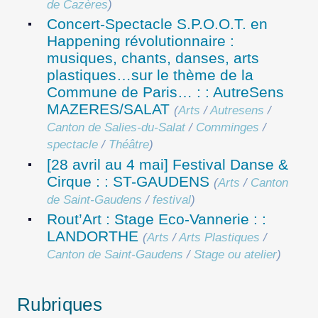
de Cazères
)
Concert-Spectacle S.P.O.O.T. en
Happening révolutionnaire :
musiques, chants, danses, arts
plastiques…sur le thème de la
Commune de Paris… : : AutreSens
MAZERES/SALAT
(
Arts
/
Autresens
/
Canton de Salies-du-Salat
/
Comminges
/
spectacle
/
Théâtre
)
[28 avril au 4 mai] Festival Danse &
Cirque : : ST-GAUDENS
(
Arts
/
Canton
de Saint-Gaudens
/
festival
)
Rout’Art : Stage Eco-Vannerie : :
LANDORTHE
(
Arts
/
Arts Plastiques
/
Canton de Saint-Gaudens
/
Stage ou atelier
)
Rubriques