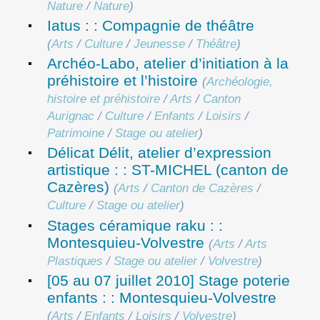
Nature
/
Nature
)
Iatus : : Compagnie de théâtre
(
Arts
/
Culture
/
Jeunesse
/
Théâtre
)
Archéo-Labo, atelier d’initiation à la
préhistoire et l’histoire
(
Archéologie,
histoire et préhistoire
/
Arts
/
Canton
Aurignac
/
Culture
/
Enfants
/
Loisirs
/
Patrimoine
/
Stage ou atelier
)
Délicat Délit, atelier d’expression
artistique : : ST-MICHEL (canton de
Cazères)
(
Arts
/
Canton de Cazères
/
Culture
/
Stage ou atelier
)
Stages céramique raku : :
Montesquieu-Volvestre
(
Arts
/
Arts
Plastiques
/
Stage ou atelier
/
Volvestre
)
[05 au 07 juillet 2010] Stage poterie
enfants : : Montesquieu-Volvestre
(
Arts
/
Enfants
/
Loisirs
/
Volvestre
)