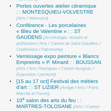
Portes ouvertes atelier céramique
: : MONTESQUIEU-VOLVESTRE
(
Arts
/
Volvestre
)
Conférence - Les porcelaines
« Bleu de Valentine » : : ST
GAUDENS
(
Archéologie, histoire et
préhistoire
/
Arts
/
Canton de Saint-Gaudens
/
Conférence
/
Patrimoine
)
Vernissage expo peinture « Blancs
Empreints » P. Minard : : BOUSSAN
(
Arts
/
Arts Plastiques
/
Canton Aurignac
/
Exposition
/
peinture
)
[15 au 17 oct] Festival des métiers
d’art : : ST LIZIER
(
Ariège
/
Arts
/
Foire,
Marché et Forum
)
e
10
salon des arts du feu : :
MARTRES-TOLOSANE
(
Arts
/
Canton