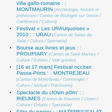
villa gallo-romaine : :
MONTMAURIN
(
Archéologie, histoire et
préhistoire
/
Canton de Boulogne sur Gesse
/
Conférence
/
Culture
)
Festival « Les URAUquoises »
2010 : : URAU
(
Canton de Salies-du-
Salat
/
Culture
/
Spectacle
)
Bourse aux livres et jeux : :
PROUPIARY
(
Canton de Saint-Martory
/
Culture
/
Enfants
/
Vide grenier
)
[16 et 17 mars] Festival occitan
Passa-Pòrts : : MONTREJEAU
(
Canton de Montréjeau
/
Comminges
/
Culture
/
festival
/
Patrimoine
)
Spectacle du clOwn pOm’ : :
RIEUMES
(
Canton de Rieumes
/
Clown
/
Culture
/
Enfants
/
Spectacle
)
Fête du papier : : MAZERES/SALAT