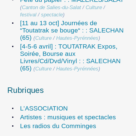
(
Canton de Salies-du-Salat
/
Culture
/
festival
/
spectacle
)
[11 au 13 oct] Journées de
“Toutatrak se bouge“ : : SALECHAN
(65)
(
Culture
/
Hautes-Pyrénnées
)
[4-5-6 avril] : TOUTATRAK Expos,
Soirée, Bourse aux
Livres/Cd/Dvd/Vinyl : : SALECHAN
(65)
(
Culture
/
Hautes-Pyrénnées
)
Rubriques
L’ASSOCIATION
Artistes : musiques et spectacles
Les radios du Comminges