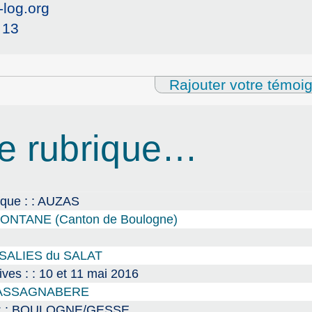
-log.org
 13
Rajouter votre témoi
e rubrique…
sque : : AUZAS
-MONTANE (Canton de Boulogne)
 SALIES du SALAT
ves : : 10 et 11 mai 2016
e CASSAGNABERE
re : : BOULOGNE/GESSE