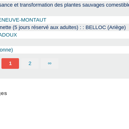
sance et transformation des plantes sauvages comestible
CAZENEUVE-MONTAUT
onnette (5 jours réservé aux adultes) : : BELLOC (Ariège)
 CIADOUX
bonne)
1
2
∞
ges