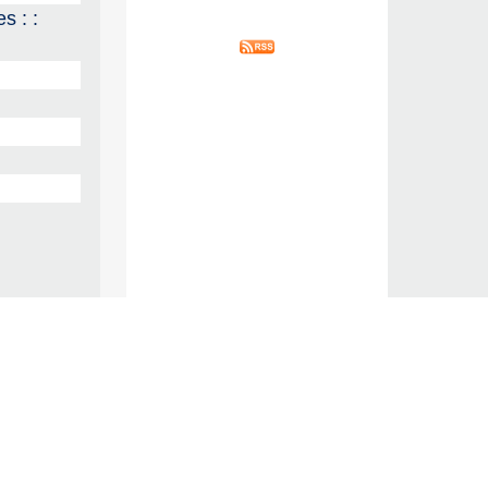
s : :