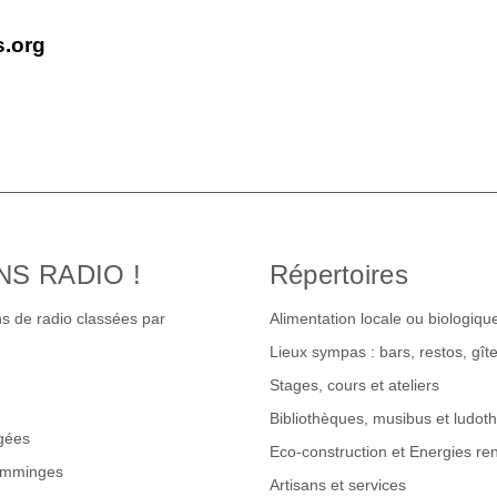
s.org
NS RADIO !
Répertoires
s de radio classées par
Alimentation locale ou biologiqu
Lieux sympas : bars, restos, gî
Stages, cours et ateliers
Bibliothèques, musibus et ludot
gées
Eco-construction et Energies re
omminges
Artisans et services