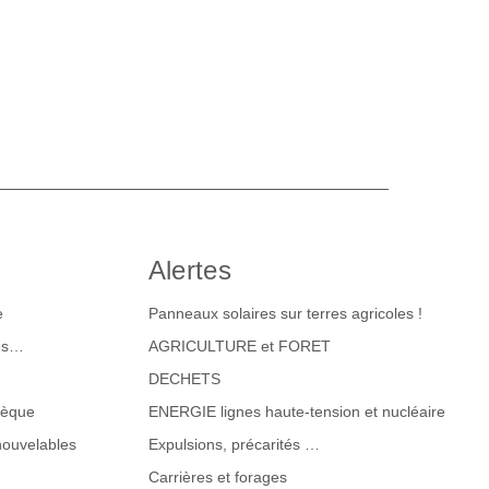
Alertes
e
Panneaux solaires sur terres agricoles !
tes…
AGRICULTURE et FORET
DECHETS
hèque
ENERGIE lignes haute-tension et nucléaire
nouvelables
Expulsions, précarités …
Carrières et forages