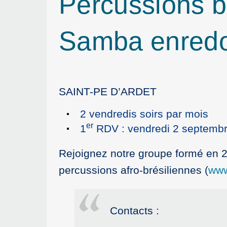
Percussions b
Samba enred
SAINT-PE D’ARDET
2 vendredis soirs par mois
er
1
RDV : vendredi 2 septemb
Rejoignez notre groupe formé en 
percussions afro-brésiliennes (
www
Contacts :