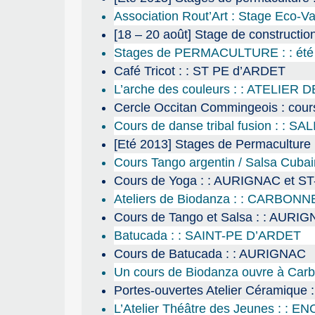
Association Rout’Art : Stage Eco-
[18 – 20 août] Stage de constru
Stages de PERMACULTURE : : été
Café Tricot : : ST PE d’ARDET
L’arche des couleurs : : ATELIER
Cercle Occitan Commingeois : cou
Cours de danse tribal fusion : : 
[Eté 2013] Stages de Permaculture
Cours Tango argentin / Salsa Cuba
Cours de Yoga : : AURIGNAC et 
Ateliers de Biodanza : : CARBONN
Cours de Tango et Salsa : : AURI
Batucada : : SAINT-PE D’ARDET
Cours de Batucada : : AURIGNAC
Un cours de Biodanza ouvre à Car
Portes-ouvertes Atelier Cérami
L’Atelier Théâtre des Jeunes : 