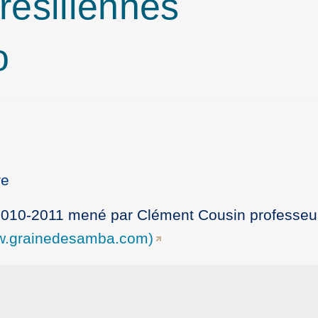
résiliennes
o
re
2010-2011 mené par Clément Cousin professeu
.grainedesamba.com)