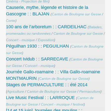
Cinéma - Projection de film
)
Causerie, mythe, légende et histoire de la
Gascogne : : BLAJAN
(
Canton de Boulogne sur Gesse
/
Conte
)
100 ans de l’arboretum : : CARDEILHAC
(
Balades,
promenades ou randonnées
/
Canton de Boulogne sur Gesse
/
Concert - musique
/
Exposition
)
Péguilhan 1930 : : PEGUILHAN
(
Canton de Boulogne
sur Gesse
)
Concert Ividub : : SARRECAVE
(
Canton de Boulogne
sur Gesse
/
Concert - musique
)
Journée Gallo-roamaine : : Villa Gallo-roamaine
MONTMAURIN
(
Canton de Boulogne sur Gesse
)
Stages de PERMACULTURE : : été 2014
(
Agriculture
/
Canton de Boulogne sur Gesse
/
Permaculture
)
Live Music Festival : : LARROQUE
(
Canton de
Boulogne sur Gesse
/
Concert - musique
/
festival
)
[14 et 15 juin] Journées des moulins : :