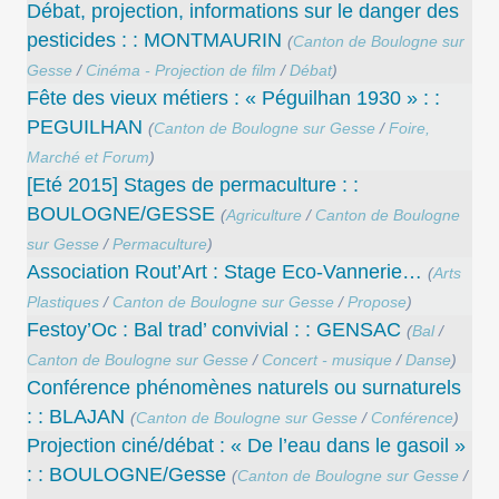
Débat, projection, informations sur le danger des
pesticides : : MONTMAURIN
(
Canton de Boulogne sur
Gesse
/
Cinéma - Projection de film
/
Débat
)
Fête des vieux métiers : « Péguilhan 1930 » : :
PEGUILHAN
(
Canton de Boulogne sur Gesse
/
Foire,
Marché et Forum
)
[Eté 2015] Stages de permaculture : :
BOULOGNE/GESSE
(
Agriculture
/
Canton de Boulogne
sur Gesse
/
Permaculture
)
Association Rout’Art : Stage Eco-Vannerie…
(
Arts
Plastiques
/
Canton de Boulogne sur Gesse
/
Propose
)
Festoy’Oc : Bal trad’ convivial : : GENSAC
(
Bal
/
Canton de Boulogne sur Gesse
/
Concert - musique
/
Danse
)
Conférence phénomènes naturels ou surnaturels
: : BLAJAN
(
Canton de Boulogne sur Gesse
/
Conférence
)
Projection ciné/débat : « De l’eau dans le gasoil »
: : BOULOGNE/Gesse
(
Canton de Boulogne sur Gesse
/