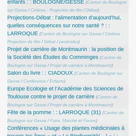
enfants : : BOULOGNE/GESSE
(
Canton de Boulogne
sur Gesse
/
Cinéma - Projection de film
/
Débat
)
Projections-Débat : l’alimentation d’aujourd’hui,
quelles conséquences sur notre santé ? : :
LARROQUE
(
Canton de Boulogne sur Gesse
/
Cinéma -
Projection de film
/
Débat
/
pesticides
)
Projet de carrière de Montmaurin : la position de
la Société des Études du Comminges
(
Canton de
Boulogne sur Gesse
/
Projet de carrière à Montmaurin
)
Salon du livre : : CIADOUX
(
Canton de Boulogne sur
Gesse
/
Conférence
/
Enfants
)
Europe Ecologie et l’Académie des Sciences de
Toulouse contre le projet de carrière
(
Canton de
Boulogne sur Gesse
/
Projet de carrière à Montmaurin
)
Fête de la pomme : : LARROQUE (31)
(
Canton de
Boulogne sur Gesse
/
Foire, Marché et Forum
)
Conférences « Usage des plantes médicinales à
travers les âges » et « La Biodiversité(…) » : :