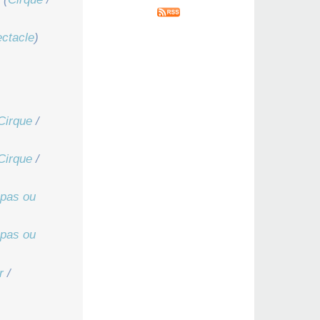
ctacle
)
Cirque
/
Cirque
/
pas ou
pas ou
r
/