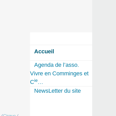
Accueil
Agenda de l’asso.
Vivre en Comminges et
ie
C
…
NewsLetter du site
(
Cirque
/