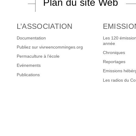
Plan du site Web
L’ASSOCIATION
EMISSIO
Documentation
Les 120 émission
année
Publiez sur vivreencomminges.org
Chroniques
Permaculture à l’école
Reportages
Evénements
Emissions hébér
Publications
Les radios du C