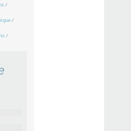
ns
/
irque
/
ns
/
e