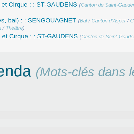
 et Cirque : : ST-GAUDENS
(
Canton de Saint-Gaude
les, bal) : : SENGOUAGNET
(
Bal
/
Canton d’Aspet
/
C
n
/
Théâtre
)
se et Cirque : : ST-GAUDENS
(
Canton de Saint-Gaude
genda
(Mots-clés dans l