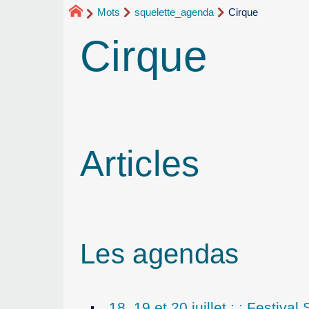
Mots
squelette_agenda
Cirque
Cirque
Articles
Les agendas
18, 19 et 20 juillet : : Fes