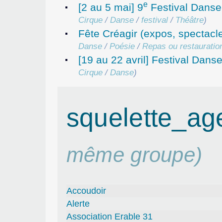
e
[2 au 5 mai] 9
Festival Danse
Cirque
/
Danse
/
festival
/
Théâtre
)
Fête Créagir (expos, spectac
Danse
/
Poésie
/
Repas ou restauratio
[19 au 22 avril] Festival Dan
Cirque
/
Danse
)
squelette_a
même groupe)
Accoudoir
Alerte
Association Erable 31