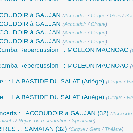
l’ACCOUDOIR à GAUJAN
(
Accoudoir
/
Cirque
/
Gers
/
Spe
l’ACCOUDOIR à GAUJAN
(
Accoudoir
/
Cirque
)
l’ACCOUDOIR à GAUJAN
(
Accoudoir
/
Cirque
)
l’ACCOUDOIR à GAUJAN
(
Accoudoir
/
Cirque
)
tival Samba Repercussion : : MOLEON MAGNOAC
(
tival Samba Repercussion : : MOLEON MAGNOAC
(
que : : LA BASTIDE DU SALAT (Ariège)
(
Cirque
/
Re
que : : LA BASTIDE DU SALAT (Ariège)
(
Cirque
/
Re
 concerts : : ACCOUDOIR à GAUJAN (32)
(
Accoudoi
nfants
/
Repas ou restauration
/
Spectacle
)
 RIRES : : SAMATAN (32)
(
Cirque
/
Gers
/
Théâtre
)