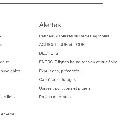
Alertes
e
Panneaux solaires sur terres agricoles !
tes…
AGRICULTURE et FORET
DECHETS
hèque
ENERGIE lignes haute-tension et nucléaire
nouvelables
Expulsions, précarités …
Carrières et forages
Usines : pollutions et projets
 et lieux
Projets aberrants
ien-être