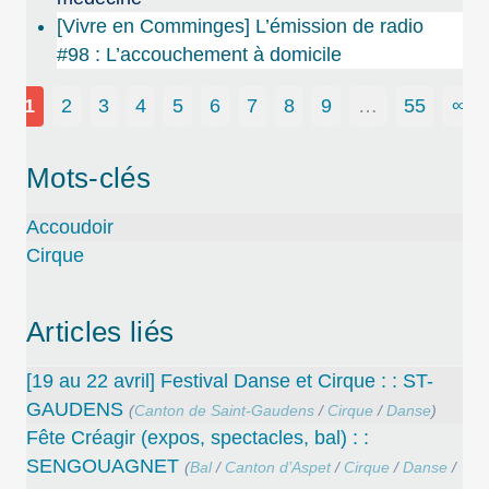
[Vivre en Comminges] L’émission de radio
#98 : L’accouchement à domicile
1
2
3
4
5
6
7
8
9
…
55
∞
Mots-clés
Accoudoir
Cirque
Articles liés
[19 au 22 avril] Festival Danse et Cirque : : ST-
GAUDENS
(
Canton de Saint-Gaudens
/
Cirque
/
Danse
)
Fête Créagir (expos, spectacles, bal) : :
SENGOUAGNET
(
Bal
/
Canton d’Aspet
/
Cirque
/
Danse
/