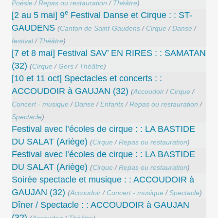
Poésie
/
Repas ou restauration
/
Théâtre
)
e
[2 au 5 mai] 9
Festival Danse et Cirque : : ST-
GAUDENS
(
Canton de Saint-Gaudens
/
Cirque
/
Danse
/
festival
/
Théâtre
)
[7 et 8 mai] Festival SAV’ EN RIRES : : SAMATAN
(32)
(
Cirque
/
Gers
/
Théâtre
)
[10 et 11 oct] Spectacles et concerts : :
ACCOUDOIR à GAUJAN (32)
(
Accoudoir
/
Cirque
/
Concert - musique
/
Danse
/
Enfants
/
Repas ou restauration
/
Spectacle
)
Festival avec l’écoles de cirque : : LA BASTIDE
DU SALAT (Ariège)
(
Cirque
/
Repas ou restauration
)
Festival avec l’écoles de cirque : : LA BASTIDE
DU SALAT (Ariège)
(
Cirque
/
Repas ou restauration
)
Soirée spectacle et musique : : ACCOUDOIR à
GAUJAN (32)
(
Accoudoir
/
Concert - musique
/
Spectacle
)
Dîner / Spectacle : : ACCOUDOIR à GAUJAN
(32)
(
Accoudoir
/
Théâtre
)