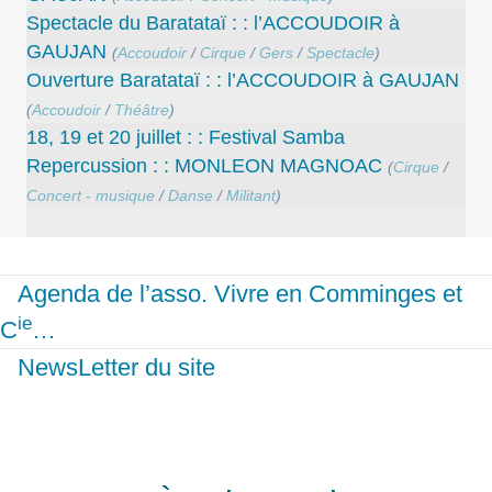
Spectacle du Baratataï : : l’ACCOUDOIR à
GAUJAN
(
Accoudoir
/
Cirque
/
Gers
/
Spectacle
)
Ouverture Baratataï : : l’ACCOUDOIR à GAUJAN
(
Accoudoir
/
Théâtre
)
18, 19 et 20 juillet : : Festival Samba
Repercussion : : MONLEON MAGNOAC
(
Cirque
/
Concert - musique
/
Danse
/
Militant
)
Agenda de l’asso. Vivre en Comminges et
ie
C
…
NewsLetter du site