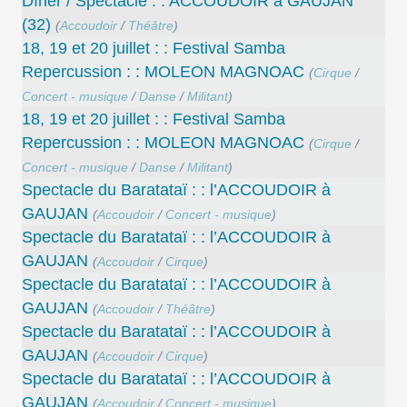
Dîner / Spectacle : : ACCOUDOIR à GAUJAN
(32)
(
Accoudoir
/
Théâtre
)
18, 19 et 20 juillet : : Festival Samba
Repercussion : : MOLEON MAGNOAC
(
Cirque
/
Concert - musique
/
Danse
/
Militant
)
18, 19 et 20 juillet : : Festival Samba
Repercussion : : MOLEON MAGNOAC
(
Cirque
/
Concert - musique
/
Danse
/
Militant
)
Spectacle du Baratataï : : l’ACCOUDOIR à
GAUJAN
(
Accoudoir
/
Concert - musique
)
Spectacle du Baratataï : : l’ACCOUDOIR à
GAUJAN
(
Accoudoir
/
Cirque
)
Spectacle du Baratataï : : l’ACCOUDOIR à
GAUJAN
(
Accoudoir
/
Théâtre
)
Spectacle du Baratataï : : l’ACCOUDOIR à
GAUJAN
(
Accoudoir
/
Cirque
)
Spectacle du Baratataï : : l’ACCOUDOIR à
GAUJAN
(
Accoudoir
/
Concert - musique
)