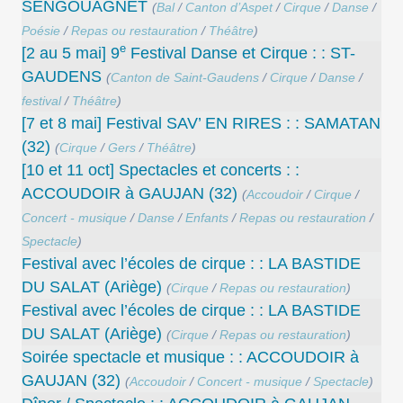
SENGOUAGNET
(
Bal
/
Canton d’Aspet
/
Cirque
/
Danse
/
Poésie
/
Repas ou restauration
/
Théâtre
)
e
[2 au 5 mai] 9
Festival Danse et Cirque : : ST-
GAUDENS
(
Canton de Saint-Gaudens
/
Cirque
/
Danse
/
festival
/
Théâtre
)
[7 et 8 mai] Festival SAV’ EN RIRES : : SAMATAN
(32)
(
Cirque
/
Gers
/
Théâtre
)
[10 et 11 oct] Spectacles et concerts : :
ACCOUDOIR à GAUJAN (32)
(
Accoudoir
/
Cirque
/
Concert - musique
/
Danse
/
Enfants
/
Repas ou restauration
/
Spectacle
)
Festival avec l’écoles de cirque : : LA BASTIDE
DU SALAT (Ariège)
(
Cirque
/
Repas ou restauration
)
Festival avec l’écoles de cirque : : LA BASTIDE
DU SALAT (Ariège)
(
Cirque
/
Repas ou restauration
)
Soirée spectacle et musique : : ACCOUDOIR à
GAUJAN (32)
(
Accoudoir
/
Concert - musique
/
Spectacle
)