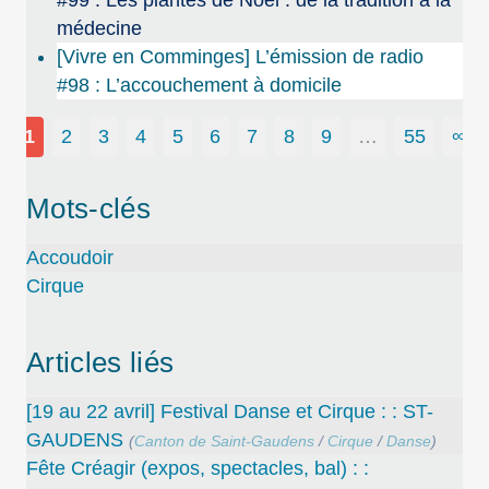
médecine
[Vivre en Comminges] L’émission de radio
#98 : L’accouchement à domicile
1
2
3
4
5
6
7
8
9
…
55
∞
Mots-clés
Accoudoir
Cirque
Articles liés
[19 au 22 avril] Festival Danse et Cirque : : ST-
GAUDENS
(
Canton de Saint-Gaudens
/
Cirque
/
Danse
)
Fête Créagir (expos, spectacles, bal) : :