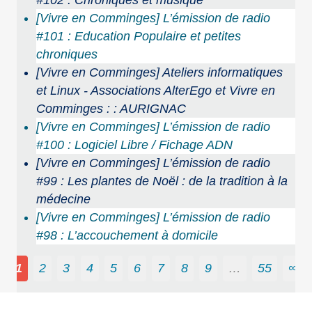
#102 : Chroniques et musique
[Vivre en Comminges] L’émission de radio
#101 : Education Populaire et petites
chroniques
[Vivre en Comminges] Ateliers informatiques
et Linux - Associations AlterEgo et Vivre en
Comminges : : AURIGNAC
[Vivre en Comminges] L’émission de radio
#100 : Logiciel Libre / Fichage ADN
[Vivre en Comminges] L’émission de radio
#99 : Les plantes de Noël : de la tradition à la
médecine
[Vivre en Comminges] L’émission de radio
#98 : L’accouchement à domicile
1
2
3
4
5
6
7
8
9
…
55
∞