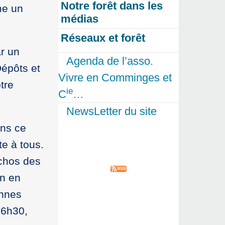
Notre forêt dans les
me un
médias
Réseaux et forêt
ar un
Agenda de l’asso.
Dépôts et
Vivre en Comminges et
tre
ie
C
…
NewsLetter du site
ans ce
te à tous.
échos des
on en
onnes
16h30,