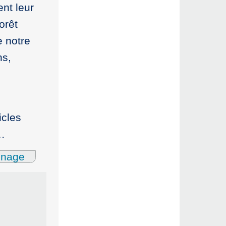
nt leur
orêt
 notre
ns,
icles
r…
gnage