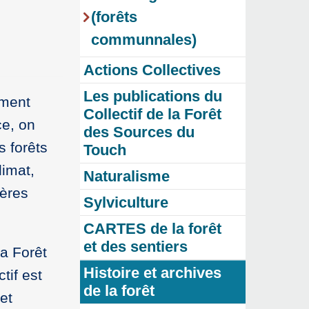
(forêts
communnales)
Actions Collectives
Les publications du
mment
Collectif de la Forêt
ce, on
des Sources du
s forêts
Touch
limat,
Naturalisme
ières
Sylviculture
CARTES de la forêt
et des sentiers
la Forêt
Histoire et archives
tif est
de la forêt
et