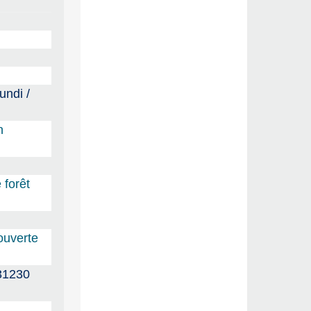
undi /
n
 forêt
ouverte
31230