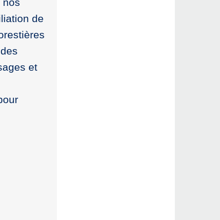
e nos
liation de
forestières
 des
sages et
pour