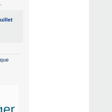
.
uillet
ique
ger