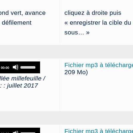
fond vert, avance
cliquez à droite puis
e défilement
« enregistrer la cible du 
sous… »
Use
Fichier mp3 à télécharg
00:00
Up/Down
209 Mo)
ée millefeuille /
Arrow
: juillet 2017
keys
to
increase
or
decrease
volume.
Use
Fichier mp3 à télécharg