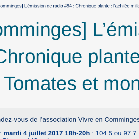
omminges] L’émission de radio #94 : Chronique plante : l’achilée mille
omminges] L’émi
Chronique plante 
 / Tomates et mon
ndez-vous de l’association Vivre en Comminges
 :
mardi 4 juillet 2017 18h-20h
: 104.5 ou 97.7