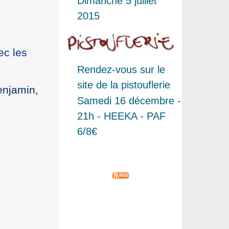
Dimanche 5 juillet
2015
c les
Rendez-vous sur le
site de la pistouflerie
enjamin,
Samedi 16 décembre -
21h - HEEKA - PAF
6/8€