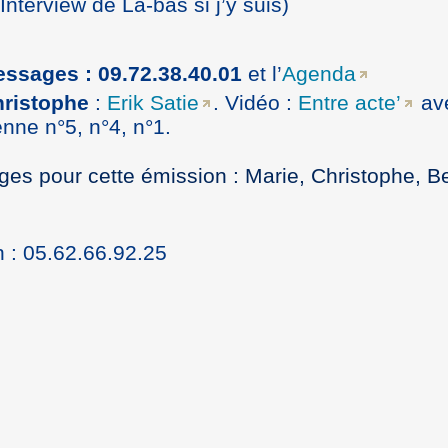
nterview de La-bas si j’y suis)
ssages : 09.72.38.40.01
et l’
Agenda
hristophe
:
Erik Satie
. Vidéo :
Entre acte’
ave
nne n°5, n°4, n°1.
es pour cette émission : Marie, Christophe, B
 : 05.62.66.92.25