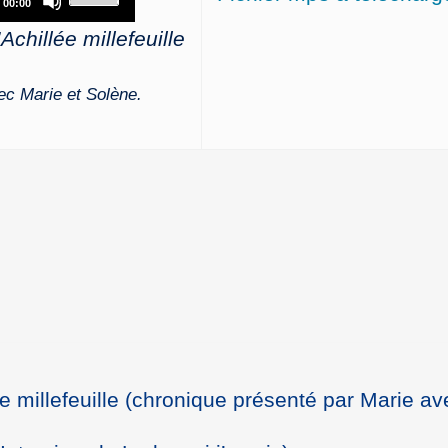
00:00
Up/Down
Achillée millefeuille
Arrow
keys
to
vec Marie et Solène.
increase
or
decrease
volume.
ée millefeuille (chronique présenté par Marie av