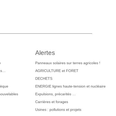
Alertes
e
Panneaux solaires sur terres agricoles !
tes…
AGRICULTURE et FORET
DECHETS
hèque
ENERGIE lignes haute-tension et nucléaire
nouvelables
Expulsions, précarités …
Carrières et forages
Usines : pollutions et projets