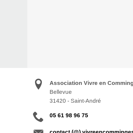
Association Vivre en Commin
Bellevue
31420
-
Saint-André
05 61 98 96 75
contact (@) vivreencomminge