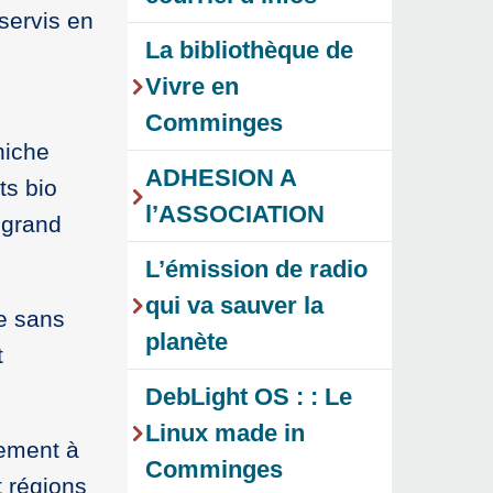
servis en
La bibliothèque de
Vivre en
Comminges
niche
ADHESION A
ts bio
l’ASSOCIATION
 grand
L’émission de radio
qui va sauver la
e sans
planète
t
DebLight OS : : Le
Linux made in
vement à
Comminges
t régions