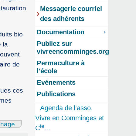
tauration
Messagerie courriel
des adhérents
Documentation
uits bio
Publiez sur
 la
vivreencomminges.org
rouvent
Permaculture à
aire de
l’école
Evénements
ques ces
Publications
èmes
Agenda de l’asso.
Vivre en Comminges et
gnage
ie
C
…