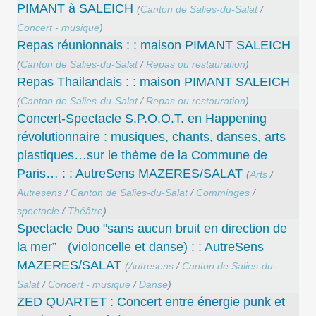
PIMANT à SALEICH
(
Canton de Salies-du-Salat
/
Concert - musique
)
Repas réunionnais : : maison PIMANT SALEICH
(
Canton de Salies-du-Salat
/
Repas ou restauration
)
Repas Thailandais : : maison PIMANT SALEICH
(
Canton de Salies-du-Salat
/
Repas ou restauration
)
Concert-Spectacle S.P.O.O.T. en Happening
révolutionnaire : musiques, chants, danses, arts
plastiques…sur le thème de la Commune de
Paris… : : AutreSens MAZERES/SALAT
(
Arts
/
Autresens
/
Canton de Salies-du-Salat
/
Comminges
/
spectacle
/
Théâtre
)
Spectacle Duo "sans aucun bruit en direction de
la mer” (violoncelle et danse) : : AutreSens
MAZERES/SALAT
(
Autresens
/
Canton de Salies-du-
Salat
/
Concert - musique
/
Danse
)
ZED QUARTET : Concert entre énergie punk et