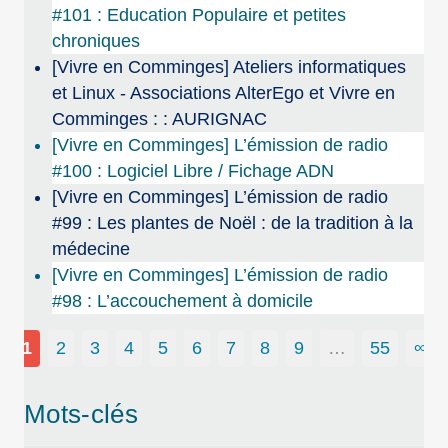
#101 : Education Populaire et petites
chroniques
[Vivre en Comminges] Ateliers informatiques
et Linux - Associations AlterEgo et Vivre en
Comminges : : AURIGNAC
[Vivre en Comminges] L’émission de radio
#100 : Logiciel Libre / Fichage ADN
[Vivre en Comminges] L’émission de radio
#99 : Les plantes de Noël : de la tradition à la
médecine
[Vivre en Comminges] L’émission de radio
#98 : L’accouchement à domicile
1
2
3
4
5
6
7
8
9
…
55
∞
Mots-clés