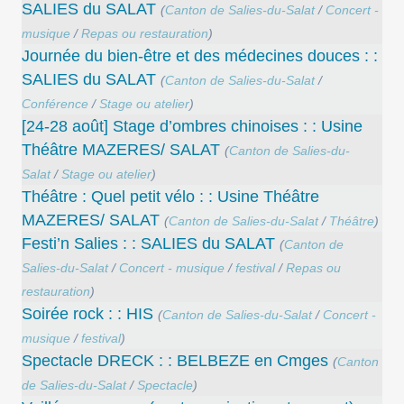
SALIES du SALAT
(
Canton de Salies-du-Salat
/
Concert -
musique
/
Repas ou restauration
)
Journée du bien-être et des médecines douces : :
SALIES du SALAT
(
Canton de Salies-du-Salat
/
Conférence
/
Stage ou atelier
)
[24-28 août] Stage d’ombres chinoises : : Usine
Théâtre MAZERES/ SALAT
(
Canton de Salies-du-
Salat
/
Stage ou atelier
)
Théâtre : Quel petit vélo : : Usine Théâtre
MAZERES/ SALAT
(
Canton de Salies-du-Salat
/
Théâtre
)
Festi’n Salies : : SALIES du SALAT
(
Canton de
Salies-du-Salat
/
Concert - musique
/
festival
/
Repas ou
restauration
)
Soirée rock : : HIS
(
Canton de Salies-du-Salat
/
Concert -
musique
/
festival
)
Spectacle DRECK : : BELBEZE en Cmges
(
Canton
de Salies-du-Salat
/
Spectacle
)