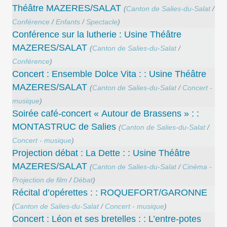
Théâtre MAZERES/SALAT
(
Canton de Salies-du-Salat
/
Conférence
/
Enfants
/
Spectacle
)
Conférence sur la lutherie : Usine Théâtre
MAZERES/SALAT
(
Canton de Salies-du-Salat
/
Conférence
)
Concert : Ensemble Dolce Vita : : Usine Théâtre
MAZERES/SALAT
(
Canton de Salies-du-Salat
/
Concert -
musique
)
Soirée café-concert « Autour de Brassens » : :
MONTASTRUC de Salies
(
Canton de Salies-du-Salat
/
Concert - musique
)
Projection débat : La Dette : : Usine Théâtre
MAZERES/SALAT
(
Canton de Salies-du-Salat
/
Cinéma -
Projection de film
/
Débat
)
Récital d’opérettes : : ROQUEFORT/GARONNE
(
Canton de Salies-du-Salat
/
Concert - musique
)
Concert : Léon et ses bretelles : : L’entre-potes