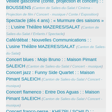
Veillée gasconne (conte, projection et concert) : :
BOUSSENS
(
Canton de Salies-du-Salat
/
Cinéma -
Projection de film
/
Concert - musique
/
Conte
/
Exposition
)
Spectacle (dès 4 ans) : « Murmure des saisons »
: : L’usine Théâtre MAZERES/SALAT
(
Canton de
Salies-du-Salat
/
Enfants
/
Spectacle
)
Café/débat : Nouvelles Communications : :
L’usine Théâtre MAZERES/SALAT
(
Canton de Salies-
du-Salat
)
Concert blues : Mojo Bruno : : Maison Pimant
SALEICH
(
Canton de Salies-du-Salat
/
Concert - musique
)
Concert jazz : Funny Side Quartet : : Maison
Pimant SALEICH
(
Canton de Salies-du-Salat
/
Concert -
musique
)
Concert flamenco : Entre Dos Aguas : : Maison
Pimant SALEICH
(
Canton de Salies-du-Salat
/
Concert -
musique
)
Concert franco-perse : KHEZRI / SCHILD : :