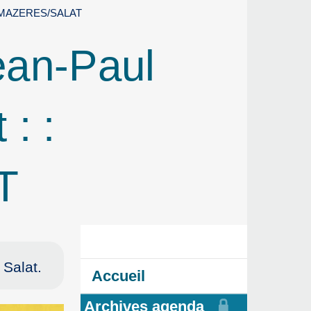
sens MAZERES/SALAT
Jean-Paul
 : :
T
Salat.
Accueil
Archives agenda