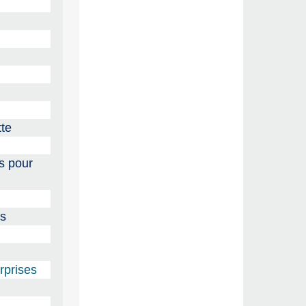
tte
s pour
ns
rprises