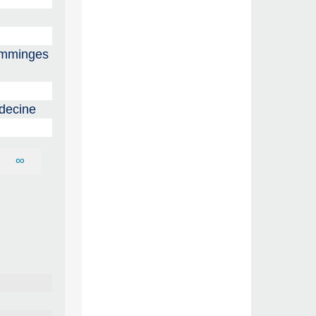
Comminges
édecine
∞