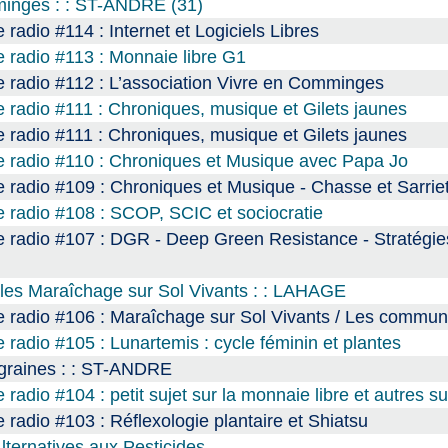
mminges : : ST-ANDRE (31)
radio #114 : Internet et Logiciels Libres
 radio #113 : Monnaie libre G1
 radio #112 : L’association Vivre en Comminges
 radio #111 : Chroniques, musique et Gilets jaunes
 radio #111 : Chroniques, musique et Gilets jaunes
e radio #110 : Chroniques et Musique avec Papa Jo
 radio #109 : Chroniques et Musique - Chasse et Sarrie
 radio #108 : SCOP, SCIC et sociocratie
 radio #107 : DGR - Deep Green Resistance - Stratégie
ales Maraîchage sur Sol Vivants : : LAHAGE
e radio #106 : Maraîchage sur Sol Vivants / Les commu
radio #105 : Lunartemis : cycle féminin et plantes
 graines : : ST-ANDRE
adio #104 : petit sujet sur la monnaie libre et autres su
radio #103 : Réflexologie plantaire et Shiatsu
lternatives aux Pesticides