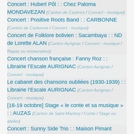
Concert : Hubert Pôl : : Chez Paloma
MONDAVEZAN
(
Canton de Cazères
/
Concert - musique
)
Concert : Positive Roots Band : : CARBONNE
(
Canton de Carbonne
/
Concert - musique
)
Concert de Folklore bolivien : Sacambaya : : ND
de Lorette ALAN
(
Canton Aurignac
/
Concert - musique
/
Repas ou restauration
)
Concert chanson française : Fanny Roz : :
Librairie l’Escale AURIGNAC
(
Canton Aurignac
/
Concert - musique
)
Le cabaret des chansons oubliées (1930-1939) : :
Librairie l’Escale AURIGNAC
(
Canton Aurignac
/
Concert - musique
)
[18-19 octobre] Stage « le conte et sa musique »
: : AUZAS
(
Canton de Saint-Martory
/
Conte
/
Stage ou
atelier
)
Concert : Sunny Side Trio : : Maison Pimant