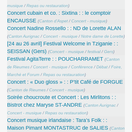
musique
/
Repas ou restauration
)
Concert cubain et co. : Sixtina : : le comptoir
ENCAUSSE
(
Canton d’Aspet
/
Concert - musique
)
Concert Nadine Rossello : : ND de Lorette ALAN
(
Canton Aurignac
/
Concert - musique
/
Notre dame de Lorette
)
[24 au 26 avril] Festival Welcome in Tziganie : :
SEISSAN (Gers)
(
Concert - musique
/
festival
/
Gers
)
Festival AgitaTerre : : POUCHARRAMET
(
Canton
de Rieumes
/
Concert - musique
/
Conférence
/
Débat
/
Foire,
Marché et Forum
/
Repas ou restauration
)
Concert : « Duo gloss » : : P’tit Café de FORGUE
(
Canton de Rieumes
/
Concert - musique
)
Soirée choucroute et Concert : Les Mirlitons : :
Bistrot chez Maryse ST-ANDRE
(
Canton Aurignac
/
Concert - musique
/
Repas ou restauration
)
Concert musique irlandaise : Tara’s Folk : :
Maison Pimant MONTASTRUC de SALIES
(
Canton