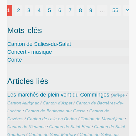
1
2
3
4
5
6
7
8
9
…
55
∞
Mots-clés
Canton de Salies-du-Salat
Concert - musique
Conte
Articles liés
Les marchés de plein vent du Comminges
(
Ariège
/
Canton Aurignac
/
Canton d’Aspet
/
Canton de Bagnères-de-
Luchon
/
Canton de Boulogne sur Gesse
/
Canton de
Cazères
/
Canton de l’Isle en Dodon
/
Canton de Montréjeau
/
Canton de Rieumes
/
Canton de Saint-Béat
/
Canton de Saint-
Gaudens
/
Canton de Saint-Martory
/
Canton de Salies-du-