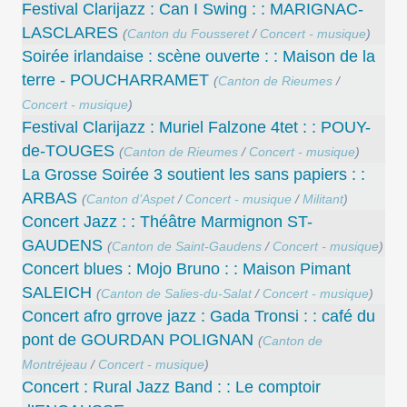
Festival Clarijazz : Can I Swing : : MARIGNAC-
LASCLARES
(
Canton du Fousseret
/
Concert - musique
)
Soirée irlandaise : scène ouverte : : Maison de la
terre - POUCHARRAMET
(
Canton de Rieumes
/
Concert - musique
)
Festival Clarijazz : Muriel Falzone 4tet : : POUY-
de-TOUGES
(
Canton de Rieumes
/
Concert - musique
)
La Grosse Soirée 3 soutient les sans papiers : :
ARBAS
(
Canton d’Aspet
/
Concert - musique
/
Militant
)
Concert Jazz : : Théâtre Marmignon ST-
GAUDENS
(
Canton de Saint-Gaudens
/
Concert - musique
)
Concert blues : Mojo Bruno : : Maison Pimant
SALEICH
(
Canton de Salies-du-Salat
/
Concert - musique
)
Concert afro grrove jazz : Gada Tronsi : : café du
pont de GOURDAN POLIGNAN
(
Canton de
Montréjeau
/
Concert - musique
)
Concert : Rural Jazz Band : : Le comptoir