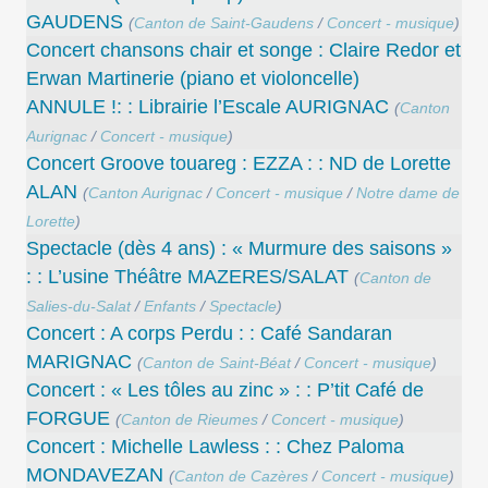
GAUDENS
(
Canton de Saint-Gaudens
/
Concert - musique
)
Concert chansons chair et songe : Claire Redor et
Erwan Martinerie (piano et violoncelle)
ANNULE !: : Librairie l’Escale AURIGNAC
(
Canton
Aurignac
/
Concert - musique
)
Concert Groove touareg : EZZA : : ND de Lorette
ALAN
(
Canton Aurignac
/
Concert - musique
/
Notre dame de
Lorette
)
Spectacle (dès 4 ans) : « Murmure des saisons »
: : L’usine Théâtre MAZERES/SALAT
(
Canton de
Salies-du-Salat
/
Enfants
/
Spectacle
)
Concert : A corps Perdu : : Café Sandaran
MARIGNAC
(
Canton de Saint-Béat
/
Concert - musique
)
Concert : « Les tôles au zinc » : : P’tit Café de
FORGUE
(
Canton de Rieumes
/
Concert - musique
)
Concert : Michelle Lawless : : Chez Paloma
MONDAVEZAN
(
Canton de Cazères
/
Concert - musique
)