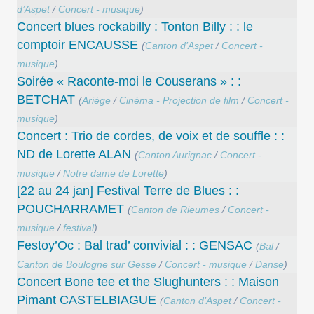
d’Aspet
/
Concert - musique
)
Concert blues rockabilly : Tonton Billy : : le
comptoir ENCAUSSE
(
Canton d’Aspet
/
Concert -
musique
)
Soirée « Raconte-moi le Couserans » : :
BETCHAT
(
Ariège
/
Cinéma - Projection de film
/
Concert -
musique
)
Concert : Trio de cordes, de voix et de souffle : :
ND de Lorette ALAN
(
Canton Aurignac
/
Concert -
musique
/
Notre dame de Lorette
)
[22 au 24 jan] Festival Terre de Blues : :
POUCHARRAMET
(
Canton de Rieumes
/
Concert -
musique
/
festival
)
Festoy’Oc : Bal trad’ convivial : : GENSAC
(
Bal
/
Canton de Boulogne sur Gesse
/
Concert - musique
/
Danse
)
Concert Bone tee et the Slughunters : : Maison
Pimant CASTELBIAGUE
(
Canton d’Aspet
/
Concert -