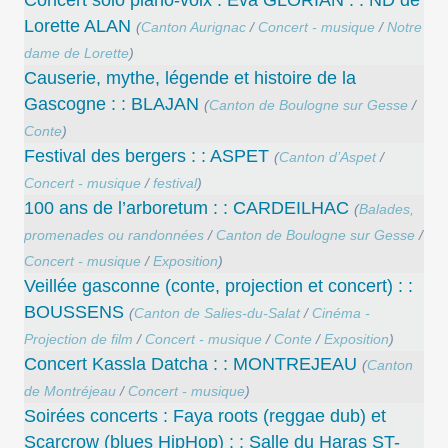
Concert solo piano-voix : Eva GLORIAN : : ND de
Lorette ALAN
(
Canton Aurignac
/
Concert - musique
/
Notre
dame de Lorette
)
Causerie, mythe, légende et histoire de la
Gascogne : : BLAJAN
(
Canton de Boulogne sur Gesse
/
Conte
)
Festival des bergers : : ASPET
(
Canton d’Aspet
/
Concert - musique
/
festival
)
100 ans de l’arboretum : : CARDEILHAC
(
Balades,
promenades ou randonnées
/
Canton de Boulogne sur Gesse
/
Concert - musique
/
Exposition
)
Veillée gasconne (conte, projection et concert) : :
BOUSSENS
(
Canton de Salies-du-Salat
/
Cinéma -
Projection de film
/
Concert - musique
/
Conte
/
Exposition
)
Concert Kassla Datcha : : MONTREJEAU
(
Canton
de Montréjeau
/
Concert - musique
)
Soirées concerts : Faya roots (reggae dub) et
Scarcrow (blues HipHop) : : Salle du Haras ST-