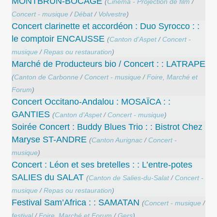
MONTBRUN-BOCAGE
(
Cinéma - Projection de film
/
Concert - musique
/
Débat
/
Volvestre
)
Concert clarinette et accordéon : Duo Syrocco : :
le comptoir ENCAUSSE
(
Canton d’Aspet
/
Concert -
musique
/
Repas ou restauration
)
Marché de Producteurs bio / Concert : : LATRAPE
(
Canton de Carbonne
/
Concert - musique
/
Foire, Marché et
Forum
)
Concert Occitano-Andalou : MOSAÏCA : :
GANTIES
(
Canton d’Aspet
/
Concert - musique
)
Soirée Concert : Buddy Blues Trio : : Bistrot Chez
Maryse ST-ANDRE
(
Canton Aurignac
/
Concert -
musique
)
Concert : Léon et ses bretelles : : L’entre-potes
SALIES du SALAT
(
Canton de Salies-du-Salat
/
Concert -
musique
/
Repas ou restauration
)
Festival Sam’Africa : : SAMATAN
(
Concert - musique
/
festival
/
Foire, Marché et Forum
/
Gers
)