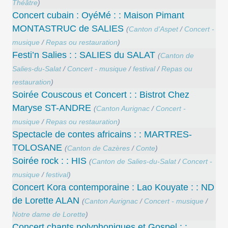
Théâtre
)
Concert cubain : OyéMé : : Maison Pimant
MONTASTRUC de SALIES
(
Canton d’Aspet
/
Concert -
musique
/
Repas ou restauration
)
Festi’n Salies : : SALIES du SALAT
(
Canton de
Salies-du-Salat
/
Concert - musique
/
festival
/
Repas ou
restauration
)
Soirée Couscous et Concert : : Bistrot Chez
Maryse ST-ANDRE
(
Canton Aurignac
/
Concert -
musique
/
Repas ou restauration
)
Spectacle de contes africains : : MARTRES-
TOLOSANE
(
Canton de Cazères
/
Conte
)
Soirée rock : : HIS
(
Canton de Salies-du-Salat
/
Concert -
musique
/
festival
)
Concert Kora contemporaine : Lao Kouyate : : ND
de Lorette ALAN
(
Canton Aurignac
/
Concert - musique
/
Notre dame de Lorette
)
Concert chants polyphoniques et Gospel : :