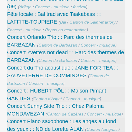
(09)
(
Ariège
/
Concert - musique
/
festival
)
Fête locale : Bal trad avec Tsakabass : :
LAFFITE-TOUPIERE
(
Bal
/
Canton de Saint-Martory
/
Concert - musique
/
Repas ou restauration
)
Concert Orlando Trio : : Parc des thermes de
BARBAZAN
(
Canton de Barbazan
/
Concert - musique
)
Concert Yvette’s not dead : : Parc des thermes de
BARBAZAN
(
Canton de Barbazan
/
Concert - musique
)
Concert du Trio acoustique : JANE FOR TEA : :
SAUVETERRE DE COMMINGES
(
Canton de
Barbazan
/
Concert - musique
)
Concert : HUBERT PÔL : : Maison Pimant
GANTIES
(
Canton d’Aspet
/
Concert - musique
)
Concert Sunny Side Trio : : Chez Paloma
MONDAVEZAN
(
Canton de Cazères
/
Concert - musique
)
Concert Piano saxophone : Les anges au fond
des yeux : : ND de Lorette ALAN
(
Canton Aurignac
/