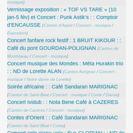
musique
)
Vernissage exposition : « TOF VS TARE » (10
jan-5 fév) et Concert : Punk Astik’s : : Comptoir
d’ENCAUSSE
(
Canton d’Aspet
/
Concert - musique
/
Exposition
)
Concert fanfare rock festif : 1 BRUIT KIKOUR : :
Café du pont GOURDAN-POLIGNAN
(
Canton de
Montréjeau
/
Concert - musique
)
Concert musique des Mondes : Méta Hurakin trio
: : ND de Lorette ALAN
(
Canton Aurignac
/
Concert -
musique
/
Notre dame de Lorette
)
Soirée africaine : : Café Sandaran MARIGNAC
(
Canton de Saint-Béat
/
Concert - musique
/
Conte
/
Danse
)
Concert Ividub : : Nota Bene Café à CAZERES
(
Canton de Cazères
/
Concert - musique
)
Contes d’Orient : : Café Sandaran MARIGNAC
(
Canton de Saint-Béat
/
Conte
)