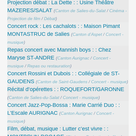
Projection débat : La Dette : : Usine Théâtre
MAZERES/SALAT
(
Canton de Salies-du-Salat
/
Cinéma -
Projection de film
/
Débat
)
Concert rock : Les cachalots : : Maison Pimant
MONTASTRUC de Salies
(
Canton d’Aspet
/
Concert -
musique
)
Repas concert avec Mannish boys : : Chez
Maryse ST-ANDRE
(
Canton Aurignac
/
Concert -
musique
/
Repas ou restauration
)
Concert Rossini et Dubois : : Collégiale de ST-
GAUDENS
(
Canton de Saint-Gaudens
/
Concert - musique
)
Récital d’opérettes : : ROQUEFORT/GARONNE
(
Canton de Salies-du-Salat
/
Concert - musique
)
Concert Jazz-Pop-Bossa : Marie Carrié Duo : :
L’Escale AURIGNAC
(
Canton Aurignac
/
Concert -
musique
)
Film, débat, musique : Lutter c’est vivre : :