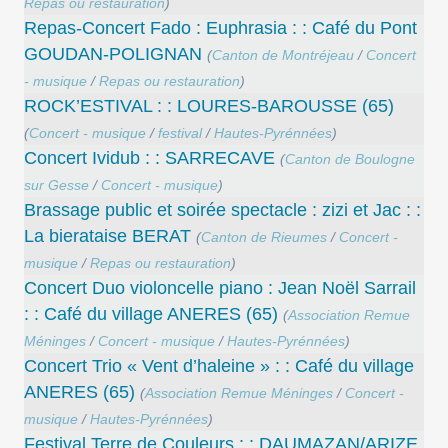
Repas ou restauration
)
Repas-Concert Fado : Euphrasia : : Café du Pont
GOUDAN-POLIGNAN
(
Canton de Montréjeau
/
Concert
- musique
/
Repas ou restauration
)
ROCK’ESTIVAL : : LOURES-BAROUSSE (65)
(
Concert - musique
/
festival
/
Hautes-Pyrénnées
)
Concert Ividub : : SARRECAVE
(
Canton de Boulogne
sur Gesse
/
Concert - musique
)
Brassage public et soirée spectacle : zizi et Jac : :
La bierataise BERAT
(
Canton de Rieumes
/
Concert -
musique
/
Repas ou restauration
)
Concert Duo violoncelle piano : Jean Noël Sarrail
: : Café du village ANERES (65)
(
Association Remue
Méninges
/
Concert - musique
/
Hautes-Pyrénnées
)
Concert Trio « Vent d’haleine » : : Café du village
ANERES (65)
(
Association Remue Méninges
/
Concert -
musique
/
Hautes-Pyrénnées
)
Festival Terre de Couleurs : : DAUMAZAN/ARIZE