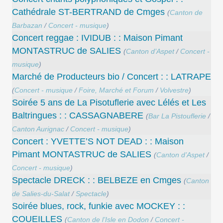
Cathédrale ST-BERTRAND de Cmges
(
Canton de
Barbazan
/
Concert - musique
)
Concert reggae : IVIDUB : : Maison Pimant
MONTASTRUC de SALIES
(
Canton d’Aspet
/
Concert -
musique
)
Marché de Producteurs bio / Concert : : LATRAPE
(
Concert - musique
/
Foire, Marché et Forum
/
Volvestre
)
Soirée 5 ans de La Pisotuflerie avec Lélés et Les
Baltringues : : CASSAGNABERE
(
Bar La Pistouflerie
/
Canton Aurignac
/
Concert - musique
)
Concert : YVETTE’S NOT DEAD : : Maison
Pimant MONTASTRUC de SALIES
(
Canton d’Aspet
/
Concert - musique
)
Spectacle DRECK : : BELBEZE en Cmges
(
Canton
de Salies-du-Salat
/
Spectacle
)
Soirée blues, rock, funkie avec MOCKEY : :
COUEILLES
(
Canton de l’Isle en Dodon
/
Concert -