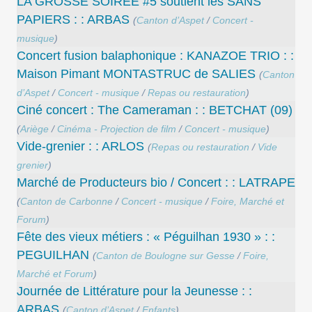
LA GROSSE SOIREE #5 soutient les SANS
PAPIERS : : ARBAS
(
Canton d’Aspet
/
Concert -
musique
)
Concert ​fusion balaphonique : KANAZOE TRIO : :
Maison Pimant MONTASTRUC de SALIES
(
Canton
d’Aspet
/
Concert - musique
/
Repas ou restauration
)
Ciné concert : The Cameraman : : BETCHAT (09)
(
Ariège
/
Cinéma - Projection de film
/
Concert - musique
)
Vide-grenier : : ARLOS
(
Repas ou restauration
/
Vide
grenier
)
Marché de Producteurs bio / Concert : : LATRAPE
(
Canton de Carbonne
/
Concert - musique
/
Foire, Marché et
Forum
)
Fête des vieux métiers : « Péguilhan 1930 » : :
PEGUILHAN
(
Canton de Boulogne sur Gesse
/
Foire,
Marché et Forum
)
Journée de Littérature pour la Jeunesse : :
ARBAS
(
Canton d’Aspet
/
Enfants
)