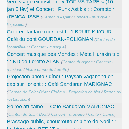
Vernissage exposition : « TOF VS TARE » (10
jan-5 fév) et Concert : Punk Astik’s : : Comptoir
d’ENCAUSSE
(
Canton d’Aspet
/
Concert - musique
/
Exposition
)
Concert fanfare rock festif : 1 BRUIT KIKOUR : :
Café du pont GOURDAN-POLIGNAN
(
Canton de
Montréjeau
/
Concert - musique
)
Concert musique des Mondes : Méta Hurakin trio
: : ND de Lorette ALAN
(
Canton Aurignac
/
Concert -
musique
/
Notre dame de Lorette
)
Projection photo / dîner : Paysan vagabond en
cap sur l’orient : : Café Sandaran MARIGNAC
(
Canton de Saint-Béat
/
Cinéma - Projection de film
/
Repas ou
restauration
)
Soirée africaine : : Café Sandaran MARIGNAC
(
Canton de Saint-Béat
/
Concert - musique
/
Conte
/
Danse
)
Brassage public, choucroute et bière de Noël : :
La bierataise BERAT