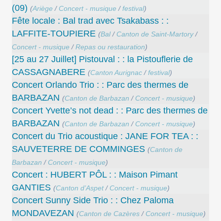
(09)
(
Ariège
/
Concert - musique
/
festival
)
Fête locale : Bal trad avec Tsakabass : :
LAFFITE-TOUPIERE
(
Bal
/
Canton de Saint-Martory
/
Concert - musique
/
Repas ou restauration
)
[25 au 27 Juillet] Pistouval : : la Pistouflerie de
CASSAGNABERE
(
Canton Aurignac
/
festival
)
Concert Orlando Trio : : Parc des thermes de
BARBAZAN
(
Canton de Barbazan
/
Concert - musique
)
Concert Yvette’s not dead : : Parc des thermes de
BARBAZAN
(
Canton de Barbazan
/
Concert - musique
)
Concert du Trio acoustique : JANE FOR TEA : :
SAUVETERRE DE COMMINGES
(
Canton de
Barbazan
/
Concert - musique
)
Concert : HUBERT PÔL : : Maison Pimant
GANTIES
(
Canton d’Aspet
/
Concert - musique
)
Concert Sunny Side Trio : : Chez Paloma
MONDAVEZAN
(
Canton de Cazères
/
Concert - musique
)