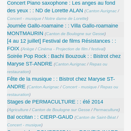
Concert Piano saxophone : Les anges au fond
des yeux : : ND de Lorette ALAN
(
Canton Aurignac
/
Concert - musique
/
Notre dame de Lorette
)
Journée Gallo-roamaine : : Villa Gallo-roamaine
MONTMAURIN
(
Canton de Boulogne sur Gesse
)
[4 au 12 juillet] Festival de films Résistances : :
FOIX
(
Ariège
/
Cinéma - Projection de film
/
festival
)
Soirée Pop Rock : Bachi Bouzouk : : Bistrot chez
Maryse ST-ANDRE
(
Canton Aurignac
/
Repas ou
restauration
)
Fête de la musique : : Bistrot chez Maryse ST-
ANDRE
(
Canton Aurignac
/
Concert - musique
/
Repas ou
restauration
)
Stages de PERMACULTURE : : été 2014
(
Agriculture
/
Canton de Boulogne sur Gesse
/
Permaculture
)
Bal occitan : : CIERP-GAUD
(
Canton de Saint-Béat
/
Concert - musique
)