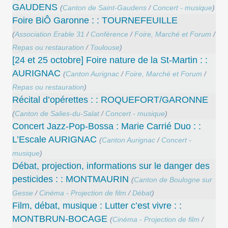
GAUDENS
(
Canton de Saint-Gaudens
/
Concert - musique
)
Foire BiÔ Garonne : : TOURNEFEUILLE
(
Association Erable 31
/
Conférence
/
Foire, Marché et Forum
/
Repas ou restauration
/
Toulouse
)
[24 et 25 octobre] Foire nature de la St-Martin : :
AURIGNAC
(
Canton Aurignac
/
Foire, Marché et Forum
/
Repas ou restauration
)
Récital d’opérettes : : ROQUEFORT/GARONNE
(
Canton de Salies-du-Salat
/
Concert - musique
)
Concert Jazz-Pop-Bossa : Marie Carrié Duo : :
L’Escale AURIGNAC
(
Canton Aurignac
/
Concert -
musique
)
Débat, projection, informations sur le danger des
pesticides : : MONTMAURIN
(
Canton de Boulogne sur
Gesse
/
Cinéma - Projection de film
/
Débat
)
Film, débat, musique : Lutter c’est vivre : :
MONTBRUN-BOCAGE
(
Cinéma - Projection de film
/