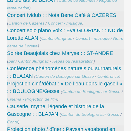
(
Canton de Rieumes
/
Repas ou
restauration
)
Concert Ividub : : Nota Bene Café à CAZERES
(
Canton de Cazères
/
Concert - musique
)
Concert solo piano-voix : Eva GLORIAN : : ND de
Lorette ALAN
(
Canton Aurignac
/
Concert - musique
/
Notre
dame de Lorette
)
Soirée Beaujolais chez Maryse : : ST-ANDRE
(
bar
/
Canton Aurignac
/
Repas ou restauration
)
Conférence phénomènes naturels ou surnaturels
: : BLAJAN
(
Canton de Boulogne sur Gesse
/
Conférence
)
Projection ciné/débat : « De l’eau dans le gasoil »
: : BOULOGNE/Gesse
(
Canton de Boulogne sur Gesse
/
Cinéma - Projection de film
)
Causerie, mythe, légende et histoire de la
Gascogne : : BLAJAN
(
Canton de Boulogne sur Gesse
/
Conte
)
Projection photo / dîner : Paysan vagabond en