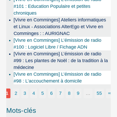
#101 : Education Populaire et petites
chroniques
[Vivre en Comminges] Ateliers informatiques
et Linux - Associations AlterEgo et Vivre en
Comminges : : AURIGNAC
[Vivre en Comminges] L’émission de radio
#100 : Logiciel Libre / Fichage ADN
[Vivre en Comminges] L’émission de radio
#99 : Les plantes de Noël : de la tradition à la
médecine
[Vivre en Comminges] L’émission de radio
#98 : L’accouchement à domicile
1
2
3
4
5
6
7
8
9
…
55
∞
Mots-clés