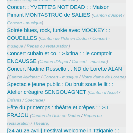
Concert : YVETTE’S NOT DEAD : : Maison
Pimant MONTASTRUC de SALIES
(
Canton d’Aspet
/
Concert - musique
)
Soirée blues, rock, funkie avec MOCKEY : :
COUEILLES
(
Canton de l’Isle en Dodon
/
Concert -
musique
/
Repas ou restauration
)
Concert cubain et co. : Sixtina : : le comptoir
ENCAUSSE
(
Canton d’Aspet
/
Concert - musique
)
Concert Nadine Rossello : : ND de Lorette ALAN
(
Canton Aurignac
/
Concert - musique
/
Notre dame de Lorette
)
Spectacle jeune public : Du bruit sous le lit : :
Atelier créagire SENGOUAGNET
(
Canton d’Aspet
/
Enfants
/
Spectacle
)
Fête du printemps : théâtre et crêpes : : ST-
FRAJOU
(
Canton de l’Isle en Dodon
/
Repas ou
restauration
/
Théâtre
)
[24 au 26 avril] Festival Welcome in Tziganie : :