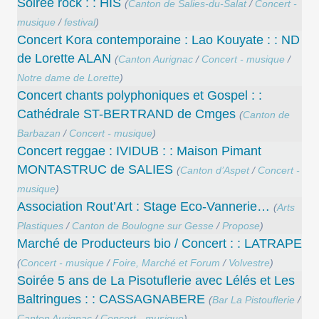
Soirée rock : : HIS
(
Canton de Salies-du-Salat
/
Concert -
musique
/
festival
)
Concert Kora contemporaine : Lao Kouyate : : ND
de Lorette ALAN
(
Canton Aurignac
/
Concert - musique
/
Notre dame de Lorette
)
Concert chants polyphoniques et Gospel : :
Cathédrale ST-BERTRAND de Cmges
(
Canton de
Barbazan
/
Concert - musique
)
Concert reggae : IVIDUB : : Maison Pimant
MONTASTRUC de SALIES
(
Canton d’Aspet
/
Concert -
musique
)
Association Rout’Art : Stage Eco-Vannerie…
(
Arts
Plastiques
/
Canton de Boulogne sur Gesse
/
Propose
)
Marché de Producteurs bio / Concert : : LATRAPE
(
Concert - musique
/
Foire, Marché et Forum
/
Volvestre
)
Soirée 5 ans de La Pisotuflerie avec Lélés et Les
Baltringues : : CASSAGNABERE
(
Bar La Pistouflerie
/
Canton Aurignac
/
Concert - musique
)