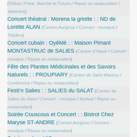
(
Débat
/
Foire, Marché et Forum
/
Repas ou restauration
/
Volvestre
)
Concert théatral : Morena la griotte : : ND de
Lorette ALAN
(
Canton Aurignac
/
Concert - musique
/
Théâtre
)
Concert cubain : OyéMé : : Maison Pimant
MONTASTRUC de SALIES
(
Canton d’Aspet
/
Concert -
musique
/
Repas ou restauration
)
Fête des Plantes Médicinales et des Savoirs
Naturels : : PROUPIARY
(
Canton de Saint-Martory
/
Conférence
/
Repas ou restauration
)
Festi’n Salies : : SALIES du SALAT
(
Canton de
Salies-du-Salat
/
Concert - musique
/
festival
/
Repas ou
restauration
)
Soirée Couscous et Concert : : Bistrot Chez
Maryse ST-ANDRE
(
Canton Aurignac
/
Concert -
musique
/
Repas ou restauration
)