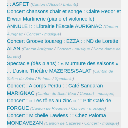
: : ASPET
(
Canton d’Aspet
/
Enfants
)
Concert chansons chair et songe : Claire Redor et
Erwan Martinerie (piano et violoncelle)
ANNULE !: : Librairie l’Escale AURIGNAC
(
Canton
Aurignac
/
Concert - musique
)
Concert Groove touareg : EZZA : : ND de Lorette
ALAN
(
Canton Aurignac
/
Concert - musique
/
Notre dame de
Lorette
)
Spectacle (dès 4 ans) : « Murmure des saisons »
: : L’usine Théâtre MAZERES/SALAT
(
Canton de
Salies-du-Salat
/
Enfants
/
Spectacle
)
Concert : A corps Perdu : : Café Sandaran
MARIGNAC
(
Canton de Saint-Béat
/
Concert - musique
)
Concert : « Les tôles au zinc » : : P’tit Café de
FORGUE
(
Canton de Rieumes
/
Concert - musique
)
Concert : Michelle Lawless : : Chez Paloma
MONDAVEZAN
(
Canton de Cazères
/
Concert - musique
)