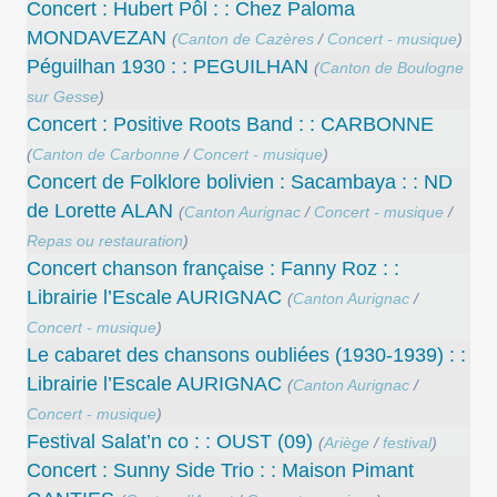
Concert : Hubert Pôl : : Chez Paloma
MONDAVEZAN
(
Canton de Cazères
/
Concert - musique
)
Péguilhan 1930 : : PEGUILHAN
(
Canton de Boulogne
sur Gesse
)
Concert : Positive Roots Band : : CARBONNE
(
Canton de Carbonne
/
Concert - musique
)
Concert de Folklore bolivien : Sacambaya : : ND
de Lorette ALAN
(
Canton Aurignac
/
Concert - musique
/
Repas ou restauration
)
Concert chanson française : Fanny Roz : :
Librairie l’Escale AURIGNAC
(
Canton Aurignac
/
Concert - musique
)
Le cabaret des chansons oubliées (1930-1939) : :
Librairie l’Escale AURIGNAC
(
Canton Aurignac
/
Concert - musique
)
Festival Salat’n co : : OUST (09)
(
Ariège
/
festival
)
Concert : Sunny Side Trio : : Maison Pimant