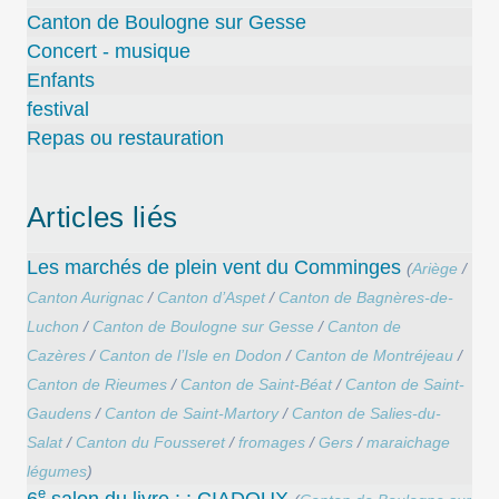
Canton de Boulogne sur Gesse
Concert - musique
Enfants
festival
Repas ou restauration
Articles liés
Les marchés de plein vent du Comminges
(
Ariège
/
Canton Aurignac
/
Canton d’Aspet
/
Canton de Bagnères-de-
Luchon
/
Canton de Boulogne sur Gesse
/
Canton de
Cazères
/
Canton de l’Isle en Dodon
/
Canton de Montréjeau
/
Canton de Rieumes
/
Canton de Saint-Béat
/
Canton de Saint-
Gaudens
/
Canton de Saint-Martory
/
Canton de Salies-du-
Salat
/
Canton du Fousseret
/
fromages
/
Gers
/
maraichage
légumes
)
e
6
salon du livre : : CIADOUX