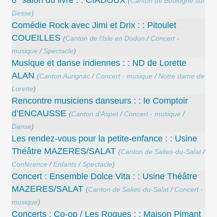
(
Canton de Boulogne sur
Gesse
)
Comédie Rock avec Jimi et Drix : : Pitoulet
COUEILLES
(
Canton de l’Isle en Dodon
/
Concert -
musique
/
Spectacle
)
Musique et danse indiennes : : ND de Lorette
ALAN
(
Canton Aurignac
/
Concert - musique
/
Notre dame de
Lorette
)
Rencontre musiciens danseurs : : le Comptoir
d’ENCAUSSE
(
Canton d’Aspet
/
Concert - musique
/
Danse
)
Les rendez-vous pour la petite-enfance : : Usine
Théâtre MAZERES/SALAT
(
Canton de Salies-du-Salat
/
Conférence
/
Enfants
/
Spectacle
)
Concert : Ensemble Dolce Vita : : Usine Théâtre
MAZERES/SALAT
(
Canton de Salies-du-Salat
/
Concert -
musique
)
Concerts : Co-op / Les Rogues : : Maison Pimant