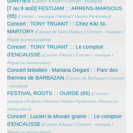
GANTIES
(
Canton d’Aspet
/
Concert - musique
)
[7 au 9 août] FESTIJAM : : ARRENS-MARSOUS
(65)
(
Concert - musique
/
festival
/
Hautes-Pyrénnées
)
Concert : TONY TRUANT : : Chez Kiki St-
MARTORY
(
Canton de Saint-Martory
/
Concert - musique
/
Repas ou restauration
)
Concert : TONY TRUANT : : Le comptoir
d’ENCAUSSE
(
Canton d’Aspet
/
Concert - musique
/
Repas ou restauration
)
Concert brésilien : Mariana Degani : : Parc des
thermes de BARBAZAN
(
Canton de Barbazan
/
Concert
- musique
)
FESTIVAL ROOTS : : OURDE (65)
(
Concert -
musique
/
Enfants
/
festival
/
Hautes-Pyrénnées
/
Repas ou
restauration
)
Concert : Lucien la Movaiz graine : : Le comptoir
d’ENCAUSSE
(
Canton d’Aspet
/
Concert - musique
/
Repas ou restauration
)