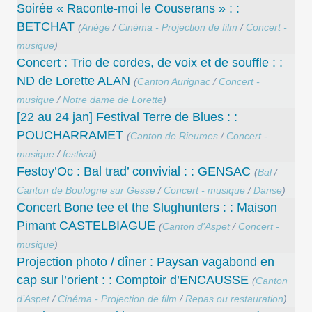
Soirée « Raconte-moi le Couserans » : :
BETCHAT
(
Ariège
/
Cinéma - Projection de film
/
Concert -
musique
)
Concert : Trio de cordes, de voix et de souffle : :
ND de Lorette ALAN
(
Canton Aurignac
/
Concert -
musique
/
Notre dame de Lorette
)
[22 au 24 jan] Festival Terre de Blues : :
POUCHARRAMET
(
Canton de Rieumes
/
Concert -
musique
/
festival
)
Festoy’Oc : Bal trad’ convivial : : GENSAC
(
Bal
/
Canton de Boulogne sur Gesse
/
Concert - musique
/
Danse
)
Concert Bone tee et the Slughunters : : Maison
Pimant CASTELBIAGUE
(
Canton d’Aspet
/
Concert -
musique
)
Projection photo / dîner : Paysan vagabond en
cap sur l’orient : : Comptoir d’ENCAUSSE
(
Canton
d’Aspet
/
Cinéma - Projection de film
/
Repas ou restauration
)