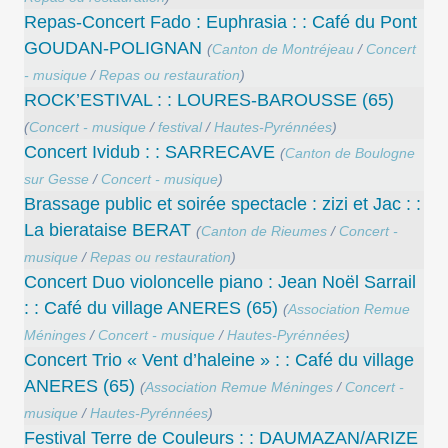
Repas-Concert Fado : Euphrasia : : Café du Pont
GOUDAN-POLIGNAN
(
Canton de Montréjeau
/
Concert
- musique
/
Repas ou restauration
)
ROCK’ESTIVAL : : LOURES-BAROUSSE (65)
(
Concert - musique
/
festival
/
Hautes-Pyrénnées
)
Concert Ividub : : SARRECAVE
(
Canton de Boulogne
sur Gesse
/
Concert - musique
)
Brassage public et soirée spectacle : zizi et Jac : :
La bierataise BERAT
(
Canton de Rieumes
/
Concert -
musique
/
Repas ou restauration
)
Concert Duo violoncelle piano : Jean Noël Sarrail
: : Café du village ANERES (65)
(
Association Remue
Méninges
/
Concert - musique
/
Hautes-Pyrénnées
)
Concert Trio « Vent d’haleine » : : Café du village
ANERES (65)
(
Association Remue Méninges
/
Concert -
musique
/
Hautes-Pyrénnées
)
Festival Terre de Couleurs : : DAUMAZAN/ARIZE