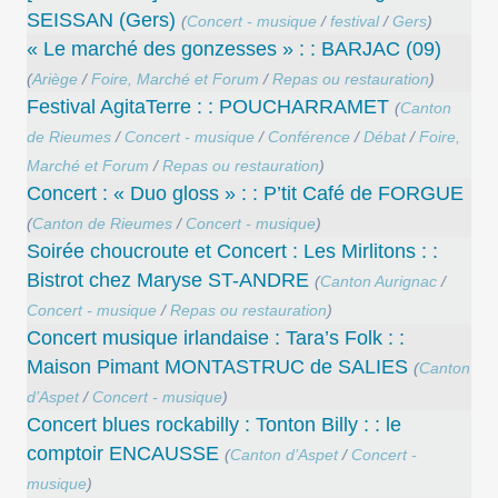
SEISSAN (Gers)
(
Concert - musique
/
festival
/
Gers
)
« Le marché des gonzesses » : : BARJAC (09)
(
Ariège
/
Foire, Marché et Forum
/
Repas ou restauration
)
Festival AgitaTerre : : POUCHARRAMET
(
Canton
de Rieumes
/
Concert - musique
/
Conférence
/
Débat
/
Foire,
Marché et Forum
/
Repas ou restauration
)
Concert : « Duo gloss » : : P’tit Café de FORGUE
(
Canton de Rieumes
/
Concert - musique
)
Soirée choucroute et Concert : Les Mirlitons : :
Bistrot chez Maryse ST-ANDRE
(
Canton Aurignac
/
Concert - musique
/
Repas ou restauration
)
Concert musique irlandaise : Tara’s Folk : :
Maison Pimant MONTASTRUC de SALIES
(
Canton
d’Aspet
/
Concert - musique
)
Concert blues rockabilly : Tonton Billy : : le
comptoir ENCAUSSE
(
Canton d’Aspet
/
Concert -
musique
)