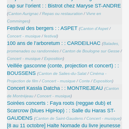
cap sur l’orient : : Bistrot chez Maryse ST-ANDRE
(
Canton Aurignac
/
Repas ou restauration
/
Vivre en
Comminges
)
Festival des bergers : : ASPET
(
Canton d’Aspet
/
Concert - musique
/
festival
)
100 ans de l’arboretum : : CARDEILHAC
(
Balades,
promenades ou randonnées
/
Canton de Boulogne sur Gesse
/
Concert - musique
/
Exposition
)
Veillée gasconne (conte, projection et concert) : :
BOUSSENS
(
Canton de Salies-du-Salat
/
Cinéma -
Projection de film
/
Concert - musique
/
Conte
/
Exposition
)
Concert Kassla Datcha : : MONTREJEAU
(
Canton
de Montréjeau
/
Concert - musique
)
Soirées concerts : Faya roots (reggae dub) et
Scarcrow (blues HipHop) : : Salle du Haras ST-
GAUDENS
(
Canton de Saint-Gaudens
/
Concert - musique
)
[8 au 11 octobre] Halte Nomade du livre jeunesse