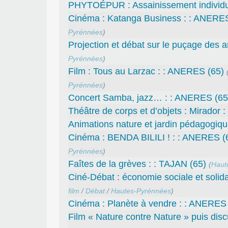
PHYTOÉPUR : Assainissement individu
Cinéma : Katanga Business : : ANERES
Pyrénnées
)
Projection et débat sur le puçage des
Pyrénnées
)
Film : Tous au Larzac : : ANERES (65)
Pyrénnées
)
Concert Samba, jazz… : : ANERES (65
Théâtre de corps et d’objets : Mirador 
Animations nature et jardin pédagogiq
Cinéma : BENDA BILILI ! : : ANERES (
Pyrénnées
)
Faîtes de la grèves : : TAJAN (65)
(
Haut
Ciné-Débat : économie sociale et solid
film
/
Débat
/
Hautes-Pyrénnées
)
Cinéma : Planète à vendre : : ANERES 
Film « Nature contre Nature » puis di