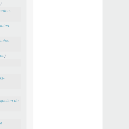
e
)
autes-
utes-
autes-
es
)
es-
jection de
ue