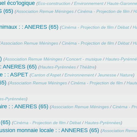
el éco’logique
(
Eco-construction
/
Environnement
/
Haute-Garonn
 (65)
(
Association Remue Méninges
/
Cinéma - Projection de film
/
H
 animaux : : ANERES (65)
(
Cinéma - Projection de film
/
Débat
/
Ha
(
Association Remue Méninges
/
Cinéma - Projection de film
/
Débat
/
H
)
(
Association Remue Méninges
/
Concert - musique
/
Hautes-Pyrénné
: : ANERES (65)
(
Hautes-Pyrénnées
/
Théâtre
)
ue : : ASPET
(
Canton d’Aspet
/
Environnement
/
Jeunesse
/
Nature
)
65)
(
Association Remue Méninges
/
Cinéma - Projection de film
/
Haut
es-Pyrénnées
)
aire : : ANERES (65)
(
Association Remue Méninges
/
Cinéma - Pro
(65)
(
Cinéma - Projection de film
/
Débat
/
Hautes-Pyrénnées
)
scussion monnaie locale : : ANNERES (65)
(
Association Rem