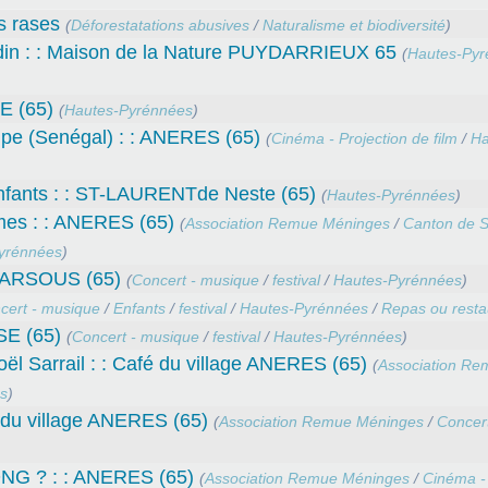
s rases
(
Déforestatations abusives
/
Naturalisme et biodiversité
)
ardin : : Maison de la Nature PUYDARRIEUX 65
(
Hautes-Pyr
E (65)
(
Hautes-Pyrénnées
)
upe (Senégal) : : ANERES (65)
(
Cinéma - Projection de film
/
Ha
’enfants : : ST-LAURENTde Neste (65)
(
Hautes-Pyrénnées
)
mes : : ANERES (65)
(
Association Remue Méninges
/
Canton de S
yrénnées
)
MARSOUS (65)
(
Concert - musique
/
festival
/
Hautes-Pyrénnées
)
cert - musique
/
Enfants
/
festival
/
Hautes-Pyrénnées
/
Repas ou resta
E (65)
(
Concert - musique
/
festival
/
Hautes-Pyrénnées
)
ël Sarrail : : Café du village ANERES (65)
(
Association Re
s
)
é du village ANERES (65)
(
Association Remue Méninges
/
Concert
 ONG ? : : ANERES (65)
(
Association Remue Méninges
/
Cinéma - 