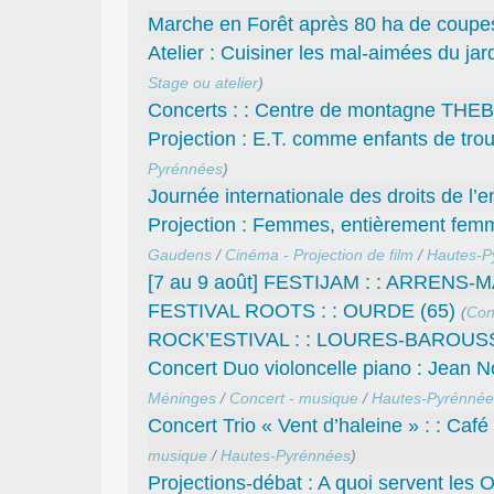
Marche en Forêt après 80 ha de coupe
Atelier : Cuisiner les mal-aimées du j
Stage ou atelier
)
Concerts : : Centre de montagne THEB
Projection : E.T. comme enfants de tro
Pyrénnées
)
Journée internationale des droits de l
Projection : Femmes, entièrement fem
Gaudens
/
Cinéma - Projection de film
/
Hautes-P
[7 au 9 août] FESTIJAM : : ARRENS-
FESTIVAL ROOTS : : OURDE (65)
(
Con
ROCK’ESTIVAL : : LOURES-BAROUSS
Concert Duo violoncelle piano : Jean No
Méninges
/
Concert - musique
/
Hautes-Pyrénnée
Concert Trio « Vent d’haleine » : : Caf
musique
/
Hautes-Pyrénnées
)
Projections-débat : A quoi servent les