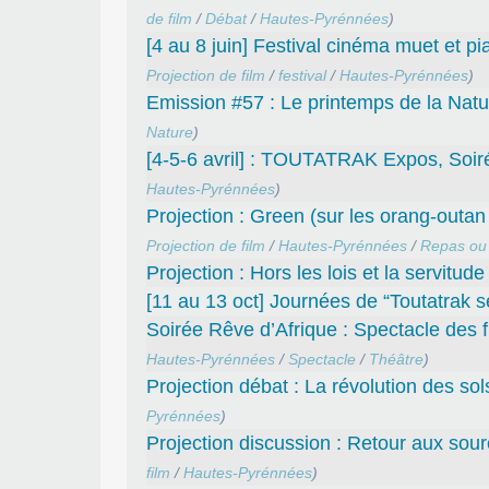
de film
/
Débat
/
Hautes-Pyrénnées
)
[4 au 8 juin] Festival cinéma muet et p
Projection de film
/
festival
/
Hautes-Pyrénnées
)
Emission #57 : Le printemps de la Natur
Nature
)
[4-5-6 avril] : TOUTATRAK Expos, Soir
Hautes-Pyrénnées
)
Projection : Green (sur les orang-outa
Projection de film
/
Hautes-Pyrénnées
/
Repas ou 
Projection : Hors les lois et la servitu
[11 au 13 oct] Journées de “Toutatrak
Soirée Rêve d’Afrique : Spectacle des f
Hautes-Pyrénnées
/
Spectacle
/
Théâtre
)
Projection débat : La révolution des so
Pyrénnées
)
Projection discussion : Retour aux sou
film
/
Hautes-Pyrénnées
)