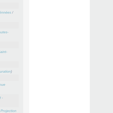
énnées
/
utes-
aint-
uration
)
mue
 -
Projection