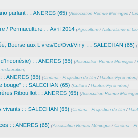
iano parlant : : ANERES (65)
(
Association Remue Méninges
/
Ci
e / Permaculture : : Avril 2014
(
Agriculture
/
Naturalisme et bio
ée, Bourse aux Livres/Cd/Dvd/Vinyl : : SALECHAN (65)
(
n d’Indonésie) : : ANERES (65)
(
Association Remue Méninges
/
restauration
)
de : : ANERES (65)
(
Cinéma - Projection de film
/
Hautes-Pyrénnées
)
 se bouge“ : : SALECHAN (65)
(
Culture
/
Hautes-Pyrénnées
)
rères Ribouillot : : ANERES (65)
(
Association Remue Méninge
ls vivants : : SALECHAN (65)
(
Cinéma - Projection de film
/
Haut
rces : : ANERES (65)
(
Association Remue Méninges
/
Cinéma - Pr