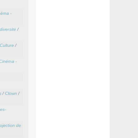
néma -
diversité
/
Culture
/
Cinéma -
s
/
Clown
/
es-
ojection de