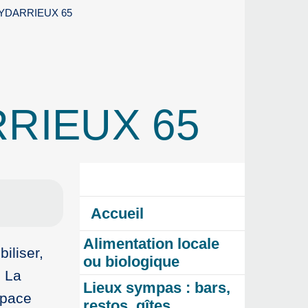
 PUYDARRIEUX 65
ARRIEUX 65
Accueil
Alimentation locale
iliser,
ou biologique
. La
Lieux sympas : bars,
space
restos, gîtes…