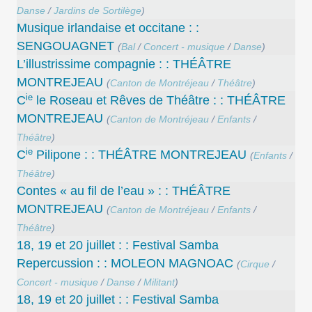
Danse
/
Jardins de Sortilège
)
Musique irlandaise et occitane : :
SENGOUAGNET
(
Bal
/
Concert - musique
/
Danse
)
L’illustrissime compagnie : : THÉÂTRE
MONTREJEAU
(
Canton de Montréjeau
/
Théâtre
)
ie
C
le Roseau et Rêves de Théâtre : : THÉÂTRE
MONTREJEAU
(
Canton de Montréjeau
/
Enfants
/
Théâtre
)
ie
C
Pilipone : : THÉÂTRE MONTREJEAU
(
Enfants
/
Théâtre
)
Contes « au fil de l’eau » : : THÉÂTRE
MONTREJEAU
(
Canton de Montréjeau
/
Enfants
/
Théâtre
)
18, 19 et 20 juillet : : Festival Samba
Repercussion : : MOLEON MAGNOAC
(
Cirque
/
Concert - musique
/
Danse
/
Militant
)
18, 19 et 20 juillet : : Festival Samba