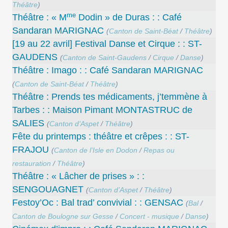
Théâtre
)
me
Théâtre : « M
Dodin » de Duras : : Café
Sandaran MARIGNAC
(
Canton de Saint-Béat
/
Théâtre
)
[19 au 22 avril] Festival Danse et Cirque : : ST-
GAUDENS
(
Canton de Saint-Gaudens
/
Cirque
/
Danse
)
Théâtre : Imago : : Café Sandaran MARIGNAC
(
Canton de Saint-Béat
/
Théâtre
)
Théâtre : Prends tes médicaments, j’temmène à
Tarbes : : Maison Pimant MONTASTRUC de
SALIES
(
Canton d’Aspet
/
Théâtre
)
Fête du printemps : théâtre et crêpes : : ST-
FRAJOU
(
Canton de l’Isle en Dodon
/
Repas ou
restauration
/
Théâtre
)
Théâtre : « Lâcher de prises » : :
SENGOUAGNET
(
Canton d’Aspet
/
Théâtre
)
Festoy’Oc : Bal trad’ convivial : : GENSAC
(
Bal
/
Canton de Boulogne sur Gesse
/
Concert - musique
/
Danse
)