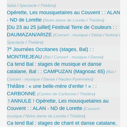
Salat
/
Spectacle
/
Théâtre
)
Opérette, Les mousquetaires au Couvent : : ALAN
- ND de Lorette
(
Notre dame de Lorette
/
Théâtre
)
[Du 23 au 25 juillet] Festival Terre de Couleurs : :
DAUMAZAN/ARIZE
(
Concert - musique
/
Débat
/
festival
/
Spectacle
/
Théâtre
)
e
7
Journées Occitanes (stages, Bal) : :
MONTREJEAU
(
Bal
/
Concert - musique
/
Danse
)
Ca tend Bal : stages de musique et danse
catalane, Bal : : CAMPUZAN (Magnoac 65)
(
Bal
/
Concert - musique
/
Danse
/
Hautes-Pyrénnées
)
Théâtre : « une belle-mère d’enfer ! » : :
CARBONNE
(
Canton de Carbonne
/
Théâtre
)
! ANNULE ! Opérette, Les mousquetaires au
Couvent : : ALAN - ND de Lorette
(
Concert -
musique
/
Notre dame de Lorette
/
Théâtre
)
Ca tend Bal : stages de chant et danse catalane,