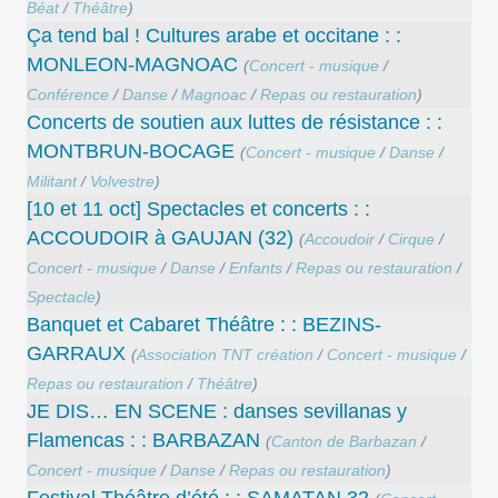
Béat
/
Théâtre
)
Ça tend bal ! Cultures arabe et occitane : :
MONLEON-MAGNOAC
(
Concert - musique
/
Conférence
/
Danse
/
Magnoac
/
Repas ou restauration
)
Concerts de soutien aux luttes de résistance : :
MONTBRUN-BOCAGE
(
Concert - musique
/
Danse
/
Militant
/
Volvestre
)
[10 et 11 oct] Spectacles et concerts : :
ACCOUDOIR à GAUJAN (32)
(
Accoudoir
/
Cirque
/
Concert - musique
/
Danse
/
Enfants
/
Repas ou restauration
/
Spectacle
)
Banquet et Cabaret Théâtre : : BEZINS-
GARRAUX
(
Association TNT création
/
Concert - musique
/
Repas ou restauration
/
Théâtre
)
JE DIS… EN SCENE : danses sevillanas y
Flamencas : : BARBAZAN
(
Canton de Barbazan
/
Concert - musique
/
Danse
/
Repas ou restauration
)