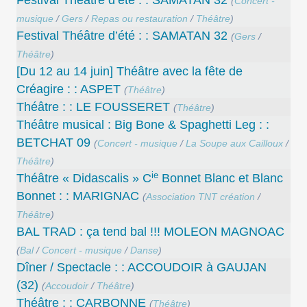
Festival Théâtre d’été : : SAMATAN 32
(
Concert -
musique
/
Gers
/
Repas ou restauration
/
Théâtre
)
Festival Théâtre d’été : : SAMATAN 32
(
Gers
/
Théâtre
)
[Du 12 au 14 juin] Théâtre avec la fête de
Créagire : : ASPET
(
Théâtre
)
Théâtre : : LE FOUSSERET
(
Théâtre
)
Théâtre musical : Big Bone & Spaghetti Leg : :
BETCHAT 09
(
Concert - musique
/
La Soupe aux Cailloux
/
Théâtre
)
ie
Théâtre « Didascalis » C
Bonnet Blanc et Blanc
Bonnet : : MARIGNAC
(
Association TNT création
/
Théâtre
)
BAL TRAD : ça tend bal !!! MOLEON MAGNOAC
(
Bal
/
Concert - musique
/
Danse
)
Dîner / Spectacle : : ACCOUDOIR à GAUJAN
(32)
(
Accoudoir
/
Théâtre
)
Théâtre : : CARBONNE
(
Théâtre
)