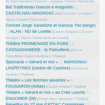
de Saint-Gaudens
/
Concert - musique
/
Danse
/
Spectacle
)
Bal Tradicionau Gascon e Aragonès : :
CASTELNAU-MAGNOAC
(
Bal
/
Concert - musique
/
Danse
/
Hautes-Pyrénnées
)
Concert Jorge Saraniche et Ganzua Trio (tango)
: : ALAN - ND de Lorette
(
Canton Aurignac
/
Concert -
musique
/
Danse
/
Notre dame de Lorette
)
Théâtre PROMENADE EN FORE : :
CASSAGNABERE - la Pistouflerie
(
Bar La
Pistouflerie
/
Canton Aurignac
/
Théâtre
)
Spectacle « Gérard et moi » : : MARIGNAC-
LASPEYRES (canton de Cazères)
(
Canton de
Cazères
/
Théâtre
)
Théatre « Les femmes savantes » : :
FOUGARON (Arbas)
(
Canton d’Aspet
/
Théâtre
)
Théatre « Gérard et moi » au Crée Louche : :
ENGOMER (09)
(
Ariège
/
bar
/
spectacle
/
Théâtre
)
er
Réveillon du 1
mai d’ATTAC Comminges : :