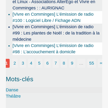
et Linux - Associations AlterEgo et Vivre en
Comminges : : AURIGNAC
[Vivre en Comminges] L’émission de radio
#100 : Logiciel Libre / Fichage ADN
[Vivre en Comminges] L’émission de radio
#99 : Les plantes de Noël : de la tradition à la
médecine
[Vivre en Comminges] L’émission de radio
#98 : L’accouchement à domicile
1
2
3
4
5
6
7
8
9
…
55
∞
Mots-clés
Danse
Théâtre