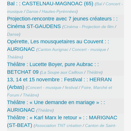
Bal : : CASTELNAU-MAGNOAC (65)
(
Bal
/
Concert -
musique
/
Danse
/
Hautes-Pyrénnées
)
Projection-rencontre avec 7 jeunes créateurs : :
Cinéma ST-GAUDENS
(
Cinéma - Projection de film
/
Danse
)
Opérette, Les mousquetaires au Couvent : :
AURIGNAC
(
Canton Aurignac
/
Concert - musique
/
Théâtre
)
Théâtre : Lucette Boyer, pure Aubrac : :
BETCHAT 09
(
La Soupe aux Cailloux
/
Théâtre
)
13, 14 et 15 novembre : Festival : : HERRAN
(Arbas)
(
Concert - musique
/
festival
/
Foire, Marché et
Forum
/
Théâtre
)
Théâtre : « Une demande en mariage » : :
AURIGNAC
(
Théâtre
)
Théâtre : « Karl Marx le retour » : : MARIGNAC
(ST-BEAT)
(
Association TNT création
/
Canton de Saint-