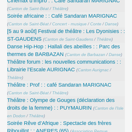
Cinémax d’impro : : Café Sandaran MARIGNAC
(
Canton de Saint-Béat
/
Théâtre
)
Soirée africaine : : Café Sandaran MARIGNAC
(
Canton de Saint-Béat
/
Concert - musique
/
Conte
/
Danse
)
[5 au 9 août] Festival de théâtre : Les Dyonisies : :
ST-GAUDENS
(
Canton de Saint-Gaudens
/
Théâtre
)
Danse Hip-Hop : Hallali des abeilles : : Parc des
thermes de BARBAZAN
(
Canton de Barbazan
/
Danse
)
Théâtre forum : les nouvelles communications : :
Librairie l’Escale AURIGNAC
(
Canton Aurignac
/
Théâtre
)
Théâtre : Prof : : café Sandaran MARIGNAC
(
Canton de Saint-Béat
/
Théâtre
)
Théâtre : Olympe de Gouges (déclaration des
droits de la femme) : : PUYMAURIN
(
Canton de l’Isle
en Dodon
/
Théâtre
)
Soirée Rêve d’Afrique : Spectacle des frères
Ribouillot : : ANERES (65)
(
Association Remue