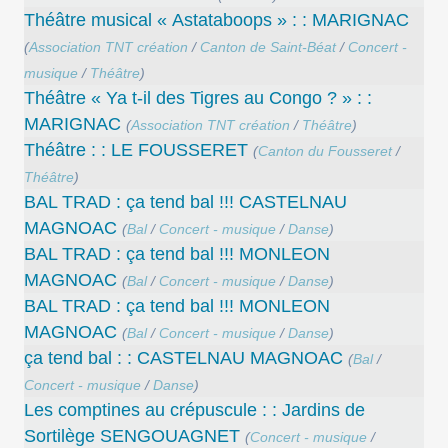
Théâtre musical « Astataboops » : : MARIGNAC
(
Association TNT création
/
Canton de Saint-Béat
/
Concert -
musique
/
Théâtre
)
Théâtre « Ya t-il des Tigres au Congo ? » : :
MARIGNAC
(
Association TNT création
/
Théâtre
)
Théâtre : : LE FOUSSERET
(
Canton du Fousseret
/
Théâtre
)
BAL TRAD : ça tend bal !!! CASTELNAU
MAGNOAC
(
Bal
/
Concert - musique
/
Danse
)
BAL TRAD : ça tend bal !!! MONLEON
MAGNOAC
(
Bal
/
Concert - musique
/
Danse
)
BAL TRAD : ça tend bal !!! MONLEON
MAGNOAC
(
Bal
/
Concert - musique
/
Danse
)
ça tend bal : : CASTELNAU MAGNOAC
(
Bal
/
Concert - musique
/
Danse
)
Les comptines au crépuscule : : Jardins de
Sortilège SENGOUAGNET
(
Concert - musique
/