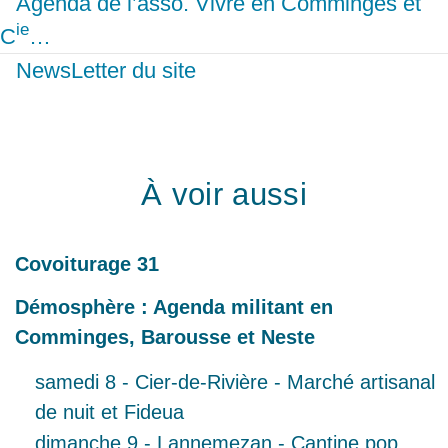
Agenda de l’asso. Vivre en Comminges et
ie
C
…
NewsLetter du site
À voir aussi
Covoiturage 31
Démosphère : Agenda militant en
Comminges, Barousse et Neste
samedi 8 - Cier-de-Rivière - Marché artisanal
de nuit et Fideua
dimanche 9 - Lannemezan - Cantine pop