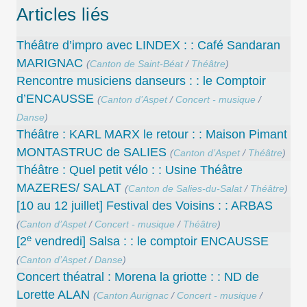
Articles liés
Théâtre d’impro avec LINDEX : : Café Sandaran
MARIGNAC
(
Canton de Saint-Béat
/
Théâtre
)
Rencontre musiciens danseurs : : le Comptoir
d’ENCAUSSE
(
Canton d’Aspet
/
Concert - musique
/
Danse
)
Théâtre : KARL MARX le retour : : Maison Pimant
MONTASTRUC de SALIES
(
Canton d’Aspet
/
Théâtre
)
Théâtre : Quel petit vélo : : Usine Théâtre
MAZERES/ SALAT
(
Canton de Salies-du-Salat
/
Théâtre
)
[10 au 12 juillet] Festival des Voisins : : ARBAS
(
Canton d’Aspet
/
Concert - musique
/
Théâtre
)
e
[2
vendredi] Salsa : : le comptoir ENCAUSSE
(
Canton d’Aspet
/
Danse
)
Concert théatral : Morena la griotte : : ND de
Lorette ALAN
(
Canton Aurignac
/
Concert - musique
/