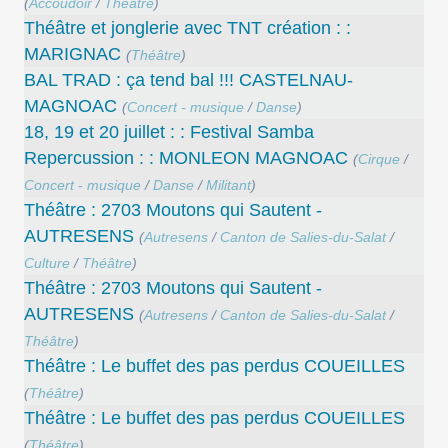
(
Accoudoir
/
Théâtre
)
Théâtre et jonglerie avec TNT création : :
MARIGNAC
(
Théâtre
)
BAL TRAD : ça tend bal !!! CASTELNAU-
MAGNOAC
(
Concert - musique
/
Danse
)
18, 19 et 20 juillet : : Festival Samba
Repercussion : : MONLEON MAGNOAC
(
Cirque
/
Concert - musique
/
Danse
/
Militant
)
Théâtre : 2703 Moutons qui Sautent -
AUTRESENS
(
Autresens
/
Canton de Salies-du-Salat
/
Culture
/
Théâtre
)
Théâtre : 2703 Moutons qui Sautent -
AUTRESENS
(
Autresens
/
Canton de Salies-du-Salat
/
Théâtre
)
Théâtre : Le buffet des pas perdus COUEILLES
(
Théâtre
)
Théâtre : Le buffet des pas perdus COUEILLES
(
Théâtre
)