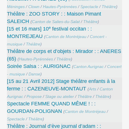
Méninges
/
Clown
/
Hautes-Pyrénnées
/
Spectacle
/
Théâtre
)
Théâtre : ZOO STORY : : Maison Pimant
SALEICH
(
Canton de Salies-du-Salat
/
Théâtre
)
e
[15 et 16 mars] 10
festival occitan : :
MONTREJEAU
(
Canton de Montréjeau
/
Concert -
musique
/
Théâtre
)
Théâtre de corps et d’objets : Mirador : : ANERES
(65)
(
Hautes-Pyrénnées
/
Théâtre
)
Soirée Salsa : : AURIGNAC
(
Canton Aurignac
/
Concert
- musique
/
Danse
)
[15 au 21 Avril 2012] Stage théâtre enfants à la
ferme : : CAZENEUVE-MONTAUT
(
Arts
/
Canton
Aurignac
/
Propose
/
Stage ou atelier
/
Théâtre
/
Théâtre
)
Spectacle FEMME QUAND MÊME ! : :
GOURDAN-POLIGNAN
(
Canton de Montréjeau
/
Spectacle
/
Théâtre
)
Théâtre : Journal d’ève journal d’adam : :