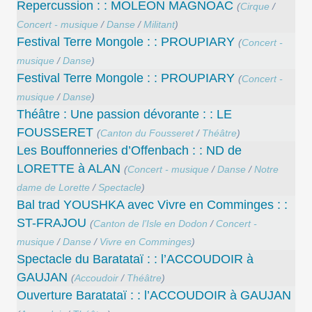
Repercussion : : MOLEON MAGNOAC
(
Cirque
/
Concert - musique
/
Danse
/
Militant
)
Festival Terre Mongole : : PROUPIARY
(
Concert -
musique
/
Danse
)
Festival Terre Mongole : : PROUPIARY
(
Concert -
musique
/
Danse
)
Théâtre : Une passion dévorante : : LE
FOUSSERET
(
Canton du Fousseret
/
Théâtre
)
Les Bouffonneries d’Offenbach : : ND de
LORETTE à ALAN
(
Concert - musique
/
Danse
/
Notre
dame de Lorette
/
Spectacle
)
Bal trad YOUSHKA avec Vivre en Comminges : :
ST-FRAJOU
(
Canton de l’Isle en Dodon
/
Concert -
musique
/
Danse
/
Vivre en Comminges
)
Spectacle du Baratataï : : l’ACCOUDOIR à
GAUJAN
(
Accoudoir
/
Théâtre
)
Ouverture Baratataï : : l’ACCOUDOIR à GAUJAN