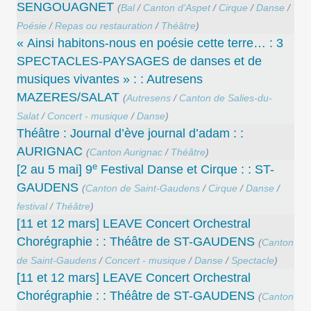
SENGOUAGNET
(
Bal
/
Canton d’Aspet
/
Cirque
/
Danse
/
Poésie
/
Repas ou restauration
/
Théâtre
)
« Ainsi habitons-nous en poésie cette terre… : 3
SPECTACLES-PAYSAGES de danses et de
musiques vivantes » : : Autresens
MAZERES/SALAT
(
Autresens
/
Canton de Salies-du-
Salat
/
Concert - musique
/
Danse
)
Théâtre : Journal d’ève journal d’adam : :
AURIGNAC
(
Canton Aurignac
/
Théâtre
)
e
[2 au 5 mai] 9
Festival Danse et Cirque : : ST-
GAUDENS
(
Canton de Saint-Gaudens
/
Cirque
/
Danse
/
festival
/
Théâtre
)
[11 et 12 mars] LEAVE Concert Orchestral
Chorégraphie : : Théâtre de ST-GAUDENS
(
Canton
de Saint-Gaudens
/
Concert - musique
/
Danse
/
Spectacle
)
[11 et 12 mars] LEAVE Concert Orchestral
Chorégraphie : : Théâtre de ST-GAUDENS
(
Canton