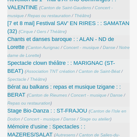
VALENTINE
(
Canton de Saint-Gaudens
/
Concert -
musique
/
Repas ou restauration
/
Théâtre
)
[7 et 8 mai] Festival SAV’ EN RIRES : : SAMATAN
(32)
(
Cirque
/
Gers
/
Théâtre
)
Chants et danses baroque : : ALAN - ND de
Lorette
(
Canton Aurignac
/
Concert - musique
/
Danse
/
Notre
dame de Lorette
)
Spectacle clown théâtre : : MARIGNAC (ST-
BEAT)
(
Association TNT création
/
Canton de Saint-Béat
/
Spectacle
/
Théâtre
)
Bérat au balkans : repas et musique tzigane : :
BERAT
(
Canton de Rieumes
/
Concert - musique
/
Danse
/
Repas ou restauration
)
Stage Bio-Danza : : ST-FRAJOU
(
Canton de l’Isle en
Dodon
/
Concert - musique
/
Danse
/
Stage ou atelier
)
Mémoire d’usine : Spectacles : :
MAZERES/SALAT
(
Autresens
/
Canton de Salies-du-