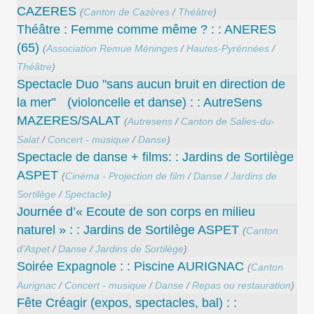
CAZERES
(
Canton de Cazères
/
Théâtre
)
Théâtre : Femme comme même ? : : ANERES
(65)
(
Association Remue Méninges
/
Hautes-Pyrénnées
/
Théâtre
)
Spectacle Duo "sans aucun bruit en direction de
la mer” (violoncelle et danse) : : AutreSens
MAZERES/SALAT
(
Autresens
/
Canton de Salies-du-
Salat
/
Concert - musique
/
Danse
)
Spectacle de danse + films: : Jardins de Sortilège
ASPET
(
Cinéma - Projection de film
/
Danse
/
Jardins de
Sortilège
/
Spectacle
)
Journée d’« Ecoute de son corps en milieu
naturel » : : Jardins de Sortilège ASPET
(
Canton
d’Aspet
/
Danse
/
Jardins de Sortilège
)
Soirée Expagnole : : Piscine AURIGNAC
(
Canton
Aurignac
/
Concert - musique
/
Danse
/
Repas ou restauration
)
Fête Créagir (expos, spectacles, bal) : :