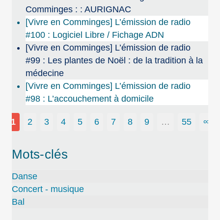
Comminges : : AURIGNAC
[Vivre en Comminges] L’émission de radio
#100 : Logiciel Libre / Fichage ADN
[Vivre en Comminges] L’émission de radio
#99 : Les plantes de Noël : de la tradition à la
médecine
[Vivre en Comminges] L’émission de radio
#98 : L’accouchement à domicile
1
2
3
4
5
6
7
8
9
…
55
∞
Mots-clés
Danse
Concert - musique
Bal