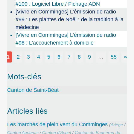
#100 : Logiciel Libre / Fichage ADN
[Vivre en Comminges] L’émission de radio
#99 : Les plantes de Noël : de la tradition à la
médecine
[Vivre en Comminges] L’émission de radio
#98 : L’accouchement à domicile
1
2
3
4
5
6
7
8
9
…
55
∞
Mots-clés
Canton de Saint-Béat
Articles liés
Les marchés de plein vent du Comminges
(
Ariège
/
Canton Aurignac
/
Canton d’Aspet
/
Canton de Bagnères-de-