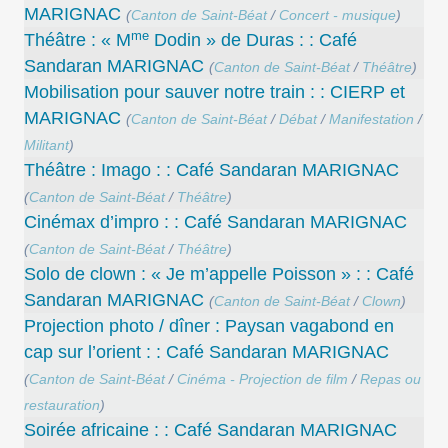
MARIGNAC
(
Canton de Saint-Béat
/
Concert - musique
)
me
Théâtre : « M
Dodin » de Duras : : Café
Sandaran MARIGNAC
(
Canton de Saint-Béat
/
Théâtre
)
Mobilisation pour sauver notre train : : CIERP et
MARIGNAC
(
Canton de Saint-Béat
/
Débat
/
Manifestation
/
Militant
)
Théâtre : Imago : : Café Sandaran MARIGNAC
(
Canton de Saint-Béat
/
Théâtre
)
Cinémax d’impro : : Café Sandaran MARIGNAC
(
Canton de Saint-Béat
/
Théâtre
)
Solo de clown : « Je m’appelle Poisson » : : Café
Sandaran MARIGNAC
(
Canton de Saint-Béat
/
Clown
)
Projection photo / dîner : Paysan vagabond en
cap sur l’orient : : Café Sandaran MARIGNAC
(
Canton de Saint-Béat
/
Cinéma - Projection de film
/
Repas ou
restauration
)
Soirée africaine : : Café Sandaran MARIGNAC