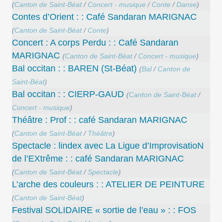
(
Canton de Saint-Béat
/
Concert - musique
/
Conte
/
Danse
)
Contes d’Orient : : Café Sandaran MARIGNAC
(
Canton de Saint-Béat
/
Conte
)
Concert : A corps Perdu : : Café Sandaran
MARIGNAC
(
Canton de Saint-Béat
/
Concert - musique
)
Bal occitan : : BAREN (St-Béat)
(
Bal
/
Canton de
Saint-Béat
)
Bal occitan : : CIERP-GAUD
(
Canton de Saint-Béat
/
Concert - musique
)
Théâtre : Prof : : café Sandaran MARIGNAC
(
Canton de Saint-Béat
/
Théâtre
)
Spectacle : lindex avec La Ligue d’ImprovisatioN
de l’EXtrême : : café Sandaran MARIGNAC
(
Canton de Saint-Béat
/
Spectacle
)
L’arche des couleurs : : ATELIER DE PEINTURE
(
Canton de Saint-Béat
)
Festival SOLIDAIRE « sortie de l’eau » : : FOS