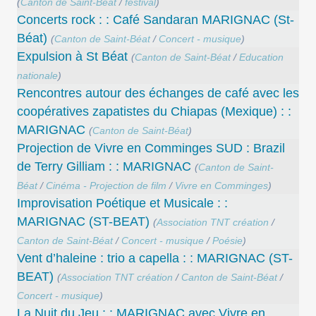
(
Canton de Saint-Béat
/
festival
)
Concerts rock : : Café Sandaran MARIGNAC (St-
Béat)
(
Canton de Saint-Béat
/
Concert - musique
)
Expulsion à St Béat
(
Canton de Saint-Béat
/
Education
nationale
)
Rencontres autour des échanges de café avec les
coopératives zapatistes du Chiapas (Mexique) : :
MARIGNAC
(
Canton de Saint-Béat
)
Projection de Vivre en Comminges SUD : Brazil
de Terry Gilliam : : MARIGNAC
(
Canton de Saint-
Béat
/
Cinéma - Projection de film
/
Vivre en Comminges
)
Improvisation Poétique et Musicale : :
MARIGNAC (ST-BEAT)
(
Association TNT création
/
Canton de Saint-Béat
/
Concert - musique
/
Poésie
)
Vent d’haleine : trio a capella : : MARIGNAC (ST-
BEAT)
(
Association TNT création
/
Canton de Saint-Béat
/
Concert - musique
)
La Nuit du Jeu : : MARIGNAC avec Vivre en