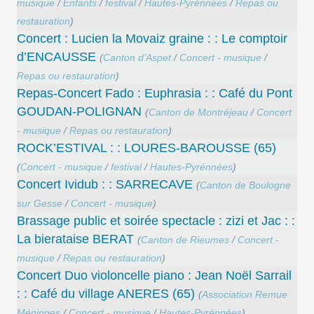
musique
/
Enfants
/
festival
/
Hautes-Pyrénnées
/
Repas ou
restauration
)
Concert : Lucien la Movaiz graine : : Le comptoir
d’ENCAUSSE
(
Canton d’Aspet
/
Concert - musique
/
Repas ou restauration
)
Repas-Concert Fado : Euphrasia : : Café du Pont
GOUDAN-POLIGNAN
(
Canton de Montréjeau
/
Concert
- musique
/
Repas ou restauration
)
ROCK’ESTIVAL : : LOURES-BAROUSSE (65)
(
Concert - musique
/
festival
/
Hautes-Pyrénnées
)
Concert Ividub : : SARRECAVE
(
Canton de Boulogne
sur Gesse
/
Concert - musique
)
Brassage public et soirée spectacle : zizi et Jac : :
La bierataise BERAT
(
Canton de Rieumes
/
Concert -
musique
/
Repas ou restauration
)
Concert Duo violoncelle piano : Jean Noël Sarrail
: : Café du village ANERES (65)
(
Association Remue
Méninges
/
Concert - musique
/
Hautes-Pyrénnées
)