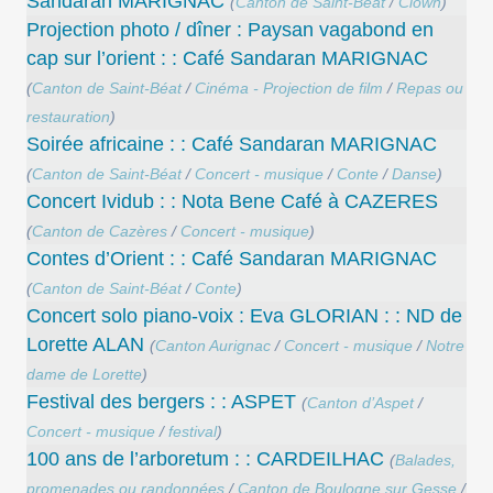
Sandaran MARIGNAC
(
Canton de Saint-Béat
/
Clown
)
Projection photo / dîner : Paysan vagabond en
cap sur l’orient : : Café Sandaran MARIGNAC
(
Canton de Saint-Béat
/
Cinéma - Projection de film
/
Repas ou
restauration
)
Soirée africaine : : Café Sandaran MARIGNAC
(
Canton de Saint-Béat
/
Concert - musique
/
Conte
/
Danse
)
Concert Ividub : : Nota Bene Café à CAZERES
(
Canton de Cazères
/
Concert - musique
)
Contes d’Orient : : Café Sandaran MARIGNAC
(
Canton de Saint-Béat
/
Conte
)
Concert solo piano-voix : Eva GLORIAN : : ND de
Lorette ALAN
(
Canton Aurignac
/
Concert - musique
/
Notre
dame de Lorette
)
Festival des bergers : : ASPET
(
Canton d’Aspet
/
Concert - musique
/
festival
)
100 ans de l’arboretum : : CARDEILHAC
(
Balades,
promenades ou randonnées
/
Canton de Boulogne sur Gesse
/