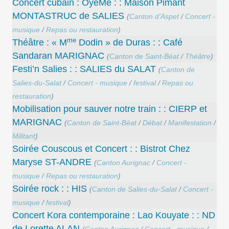
Concert cubain : OyéMé : : Maison Pimant
MONTASTRUC de SALIES
(
Canton d’Aspet
/
Concert -
musique
/
Repas ou restauration
)
me
Théâtre : « M
Dodin » de Duras : : Café
Sandaran MARIGNAC
(
Canton de Saint-Béat
/
Théâtre
)
Festi’n Salies : : SALIES du SALAT
(
Canton de
Salies-du-Salat
/
Concert - musique
/
festival
/
Repas ou
restauration
)
Mobilisation pour sauver notre train : : CIERP et
MARIGNAC
(
Canton de Saint-Béat
/
Débat
/
Manifestation
/
Militant
)
Soirée Couscous et Concert : : Bistrot Chez
Maryse ST-ANDRE
(
Canton Aurignac
/
Concert -
musique
/
Repas ou restauration
)
Soirée rock : : HIS
(
Canton de Salies-du-Salat
/
Concert -
musique
/
festival
)
Concert Kora contemporaine : Lao Kouyate : : ND
de Lorette ALAN