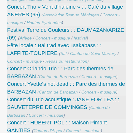
Concert Trio « Vent d’haleine » : : Café du village
ANERES (65)
(
Association Remue Méninges
/
Concert -
musique
/
Hautes-Pyrénnées
)
Festival Terre de Couleurs : : DAUMAZAN/ARIZE
(09)
(
Ariège
/
Concert - musique
/
festival
)
Fête locale : Bal trad avec Tsakabass : :
LAFFITE-TOUPIERE
(
Bal
/
Canton de Saint-Martory
/
Concert - musique
/
Repas ou restauration
)
Concert Orlando Trio : : Parc des thermes de
BARBAZAN
(
Canton de Barbazan
/
Concert - musique
)
Concert Yvette’s not dead : : Parc des thermes de
BARBAZAN
(
Canton de Barbazan
/
Concert - musique
)
Concert du Trio acoustique : JANE FOR TEA : :
SAUVETERRE DE COMMINGES
(
Canton de
Barbazan
/
Concert - musique
)
Concert : HUBERT PÔL : : Maison Pimant
GANTIES
(
Canton d’Aspet
/
Concert - musique
)