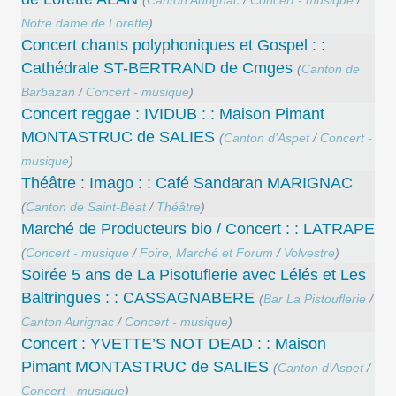
(
Canton Aurignac
/
Concert - musique
/
Notre dame de Lorette
)
Concert chants polyphoniques et Gospel : :
Cathédrale ST-BERTRAND de Cmges
(
Canton de
Barbazan
/
Concert - musique
)
Concert reggae : IVIDUB : : Maison Pimant
MONTASTRUC de SALIES
(
Canton d’Aspet
/
Concert -
musique
)
Théâtre : Imago : : Café Sandaran MARIGNAC
(
Canton de Saint-Béat
/
Théâtre
)
Marché de Producteurs bio / Concert : : LATRAPE
(
Concert - musique
/
Foire, Marché et Forum
/
Volvestre
)
Soirée 5 ans de La Pisotuflerie avec Lélés et Les
Baltringues : : CASSAGNABERE
(
Bar La Pistouflerie
/
Canton Aurignac
/
Concert - musique
)
Concert : YVETTE’S NOT DEAD : : Maison
Pimant MONTASTRUC de SALIES
(
Canton d’Aspet
/
Concert - musique
)