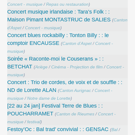
Concert - musique
/
Repas ou restauration
)
Concert musique irlandaise : Tara’s Folk : :
Maison Pimant MONTASTRUC de SALIES
(
Canton
d’Aspet
/
Concert - musique
)
Concert blues rockabilly : Tonton Billy : : le
comptoir ENCAUSSE
(
Canton d’Aspet
/
Concert -
musique
)
Soirée « Raconte-moi le Couserans » : :
BETCHAT
(
Ariège
/
Cinéma - Projection de film
/
Concert -
musique
)
Concert : Trio de cordes, de voix et de souffle : :
ND de Lorette ALAN
(
Canton Aurignac
/
Concert -
musique
/
Notre dame de Lorette
)
[22 au 24 jan] Festival Terre de Blues : :
POUCHARRAMET
(
Canton de Rieumes
/
Concert -
musique
/
festival
)
Festoy’Oc : Bal trad’ convivial : : GENSAC
(
Bal
/