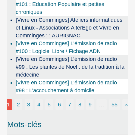
#101 : Education Populaire et petites
chroniques
[Vivre en Comminges] Ateliers informatiques
et Linux - Associations AlterEgo et Vivre en
Comminges : : AURIGNAC
[Vivre en Comminges] L’émission de radio
#100 : Logiciel Libre / Fichage ADN
[Vivre en Comminges] L’émission de radio
#99 : Les plantes de Noël : de la tradition à la
médecine
[Vivre en Comminges] L’émission de radio
#98 : L’accouchement à domicile
1
2
3
4
5
6
7
8
9
…
55
∞
Mots-clés