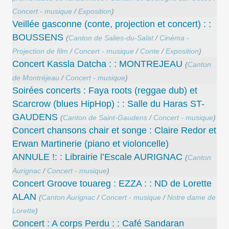
Concert - musique
/
Exposition
)
Veillée gasconne (conte, projection et concert) : :
BOUSSENS
(
Canton de Salies-du-Salat
/
Cinéma -
Projection de film
/
Concert - musique
/
Conte
/
Exposition
)
Concert Kassla Datcha : : MONTREJEAU
(
Canton
de Montréjeau
/
Concert - musique
)
Soirées concerts : Faya roots (reggae dub) et
Scarcrow (blues HipHop) : : Salle du Haras ST-
GAUDENS
(
Canton de Saint-Gaudens
/
Concert - musique
)
Concert chansons chair et songe : Claire Redor et
Erwan Martinerie (piano et violoncelle)
ANNULE !: : Librairie l’Escale AURIGNAC
(
Canton
Aurignac
/
Concert - musique
)
Concert Groove touareg : EZZA : : ND de Lorette
ALAN
(
Canton Aurignac
/
Concert - musique
/
Notre dame de
Lorette
)
Concert : A corps Perdu : : Café Sandaran