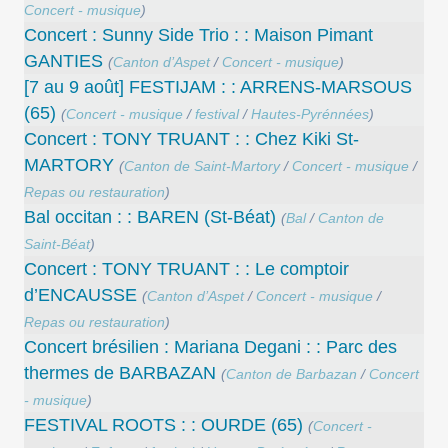
Concert - musique
)
Concert : Sunny Side Trio : : Maison Pimant
GANTIES
(
Canton d’Aspet
/
Concert - musique
)
[7 au 9 août] FESTIJAM : : ARRENS-MARSOUS
(65)
(
Concert - musique
/
festival
/
Hautes-Pyrénnées
)
Concert : TONY TRUANT : : Chez Kiki St-
MARTORY
(
Canton de Saint-Martory
/
Concert - musique
/
Repas ou restauration
)
Bal occitan : : BAREN (St-Béat)
(
Bal
/
Canton de
Saint-Béat
)
Concert : TONY TRUANT : : Le comptoir
d’ENCAUSSE
(
Canton d’Aspet
/
Concert - musique
/
Repas ou restauration
)
Concert brésilien : Mariana Degani : : Parc des
thermes de BARBAZAN
(
Canton de Barbazan
/
Concert
- musique
)
FESTIVAL ROOTS : : OURDE (65)
(
Concert -