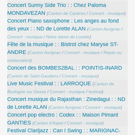
Concert Sunny Side Trio : : Chez Paloma
MONDAVEZAN
(
Canton de Cazères
/
Concert - musique
)
Concert Piano saxophone : Les anges au fond
des yeux : : ND de Lorette ALAN
(
Canton Aurignac
/
Concert - musique
/
Notre dame de Lorette
)
Fête de la musique : : Bistrot chez Maryse ST-
ANDRE
(
Canton Aurignac
/
Concert - musique
/
Repas ou
restauration
)
Concert des BOMBES2BAL : : POINTIS-INARD
(
Canton de Saint-Gaudens
/
Concert - musique
)
Live Music Festival : : LARROQUE
(
Canton de
Boulogne sur Gesse
/
Concert - musique
/
festival
)
Concert musique du Rajasthan : Zinedagui : : ND
de Lorette ALAN
(
Canton Aurignac
/
Concert - musique
)
Concert pop electro : Codex : : Maison Pimant
GANTIES
(
Canton d’Aspet
/
Concert - musique
)
Festival Clarijazz : Can I Swing : : MARIGNAC-