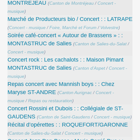
MONTREJEAU
(
Canton de Montréjeau
/
Concert -
musique
)
Marché de Producteurs bio / Concert : : LATRAPE
(
Concert - musique
/
Foire, Marché et Forum
/
Volvestre
)
Soirée café-concert « Autour de Brassens » : :
MONTASTRUC de Salies
(
Canton de Salies-du-Salat
/
Concert - musique
)
Concert rock : Les cachalots : : Maison Pimant
MONTASTRUC de Salies
(
Canton d’Aspet
/
Concert -
musique
)
Repas concert avec Mannish boys : : Chez
Maryse ST-ANDRE
(
Canton Aurignac
/
Concert -
musique
/
Repas ou restauration
)
Concert Rossini et Dubois : : Collégiale de ST-
GAUDENS
(
Canton de Saint-Gaudens
/
Concert - musique
)
Récital d’opérettes : : ROQUEFORT/GARONNE
(
Canton de Salies-du-Salat
/
Concert - musique
)