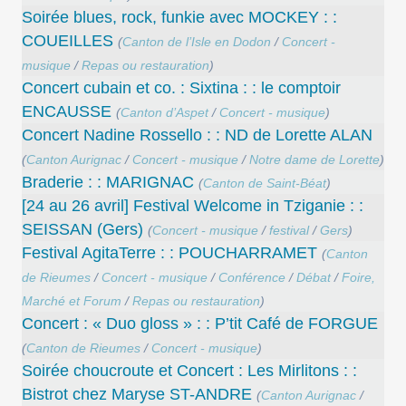
Soirée blues, rock, funkie avec MOCKEY : :
COUEILLES
(
Canton de l’Isle en Dodon
/
Concert -
musique
/
Repas ou restauration
)
Concert cubain et co. : Sixtina : : le comptoir
ENCAUSSE
(
Canton d’Aspet
/
Concert - musique
)
Concert Nadine Rossello : : ND de Lorette ALAN
(
Canton Aurignac
/
Concert - musique
/
Notre dame de Lorette
)
Braderie : : MARIGNAC
(
Canton de Saint-Béat
)
[24 au 26 avril] Festival Welcome in Tziganie : :
SEISSAN (Gers)
(
Concert - musique
/
festival
/
Gers
)
Festival AgitaTerre : : POUCHARRAMET
(
Canton
de Rieumes
/
Concert - musique
/
Conférence
/
Débat
/
Foire,
Marché et Forum
/
Repas ou restauration
)
Concert : « Duo gloss » : : P’tit Café de FORGUE
(
Canton de Rieumes
/
Concert - musique
)
Soirée choucroute et Concert : Les Mirlitons : :
Bistrot chez Maryse ST-ANDRE
(
Canton Aurignac
/