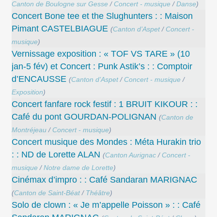
Canton de Boulogne sur Gesse
/
Concert - musique
/
Danse
)
Concert Bone tee et the Slughunters : : Maison
Pimant CASTELBIAGUE
(
Canton d’Aspet
/
Concert -
musique
)
Vernissage exposition : « TOF VS TARE » (10
jan-5 fév) et Concert : Punk Astik’s : : Comptoir
d’ENCAUSSE
(
Canton d’Aspet
/
Concert - musique
/
Exposition
)
Concert fanfare rock festif : 1 BRUIT KIKOUR : :
Café du pont GOURDAN-POLIGNAN
(
Canton de
Montréjeau
/
Concert - musique
)
Concert musique des Mondes : Méta Hurakin trio
: : ND de Lorette ALAN
(
Canton Aurignac
/
Concert -
musique
/
Notre dame de Lorette
)
Cinémax d’impro : : Café Sandaran MARIGNAC
(
Canton de Saint-Béat
/
Théâtre
)
Solo de clown : « Je m’appelle Poisson » : : Café