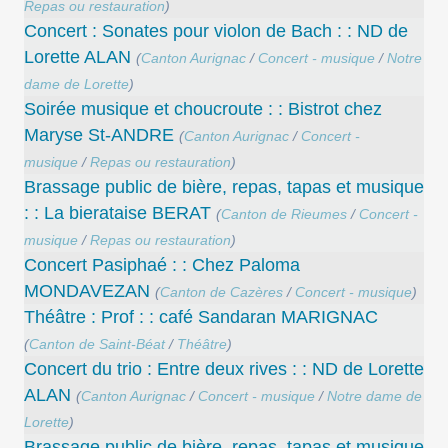
Repas ou restauration
)
Concert : Sonates pour violon de Bach : : ND de
Lorette ALAN
(
Canton Aurignac
/
Concert - musique
/
Notre
dame de Lorette
)
Soirée musique et choucroute : : Bistrot chez
Maryse St-ANDRE
(
Canton Aurignac
/
Concert -
musique
/
Repas ou restauration
)
Brassage public de bière, repas, tapas et musique
: : La bierataise BERAT
(
Canton de Rieumes
/
Concert -
musique
/
Repas ou restauration
)
Concert Pasiphaé : : Chez Paloma
MONDAVEZAN
(
Canton de Cazères
/
Concert - musique
)
Théâtre : Prof : : café Sandaran MARIGNAC
(
Canton de Saint-Béat
/
Théâtre
)
Concert du trio : Entre deux rives : : ND de Lorette
ALAN
(
Canton Aurignac
/
Concert - musique
/
Notre dame de
Lorette
)
Brassage public de bière, repas, tapas et musique