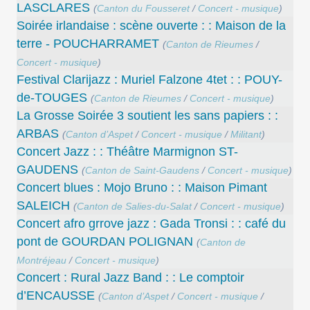
LASCLARES
(
Canton du Fousseret
/
Concert - musique
)
Soirée irlandaise : scène ouverte : : Maison de la
terre - POUCHARRAMET
(
Canton de Rieumes
/
Concert - musique
)
Festival Clarijazz : Muriel Falzone 4tet : : POUY-
de-TOUGES
(
Canton de Rieumes
/
Concert - musique
)
La Grosse Soirée 3 soutient les sans papiers : :
ARBAS
(
Canton d’Aspet
/
Concert - musique
/
Militant
)
Concert Jazz : : Théâtre Marmignon ST-
GAUDENS
(
Canton de Saint-Gaudens
/
Concert - musique
)
Concert blues : Mojo Bruno : : Maison Pimant
SALEICH
(
Canton de Salies-du-Salat
/
Concert - musique
)
Concert afro grrove jazz : Gada Tronsi : : café du
pont de GOURDAN POLIGNAN
(
Canton de
Montréjeau
/
Concert - musique
)
Concert : Rural Jazz Band : : Le comptoir
d’ENCAUSSE
(
Canton d’Aspet
/
Concert - musique
/