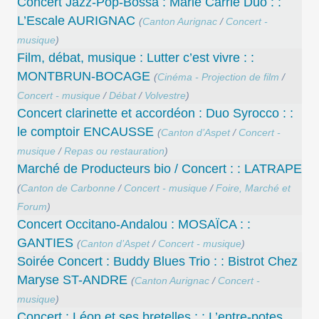
Concert Jazz-Pop-Bossa : Marie Carrié Duo : :
L’Escale AURIGNAC
(
Canton Aurignac
/
Concert -
musique
)
Film, débat, musique : Lutter c’est vivre : :
MONTBRUN-BOCAGE
(
Cinéma - Projection de film
/
Concert - musique
/
Débat
/
Volvestre
)
Concert clarinette et accordéon : Duo Syrocco : :
le comptoir ENCAUSSE
(
Canton d’Aspet
/
Concert -
musique
/
Repas ou restauration
)
Marché de Producteurs bio / Concert : : LATRAPE
(
Canton de Carbonne
/
Concert - musique
/
Foire, Marché et
Forum
)
Concert Occitano-Andalou : MOSAÏCA : :
GANTIES
(
Canton d’Aspet
/
Concert - musique
)
Soirée Concert : Buddy Blues Trio : : Bistrot Chez
Maryse ST-ANDRE
(
Canton Aurignac
/
Concert -
musique
)
Concert : Léon et ses bretelles : : L’entre-potes