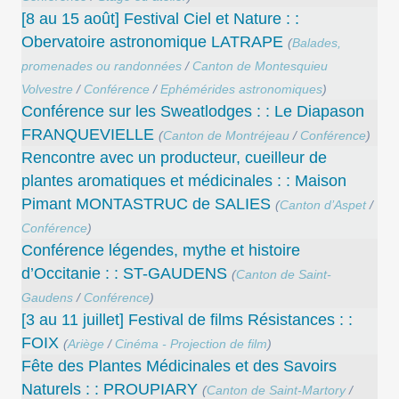
[8 au 15 août] Festival Ciel et Nature : :
Obervatoire astronomique LATRAPE
(
Balades,
promenades ou randonnées
/
Canton de Montesquieu
Volvestre
/
Conférence
/
Ephémérides astronomiques
)
Conférence sur les Sweatlodges : : Le Diapason
FRANQUEVIELLE
(
Canton de Montréjeau
/
Conférence
)
Rencontre avec un producteur, cueilleur de
plantes aromatiques et médicinales : : Maison
Pimant MONTASTRUC de SALIES
(
Canton d’Aspet
/
Conférence
)
Conférence légendes,‭ ‬mythe et histoire
d‭’‬Occitanie : : ST-GAUDENS
(
Canton de Saint-
Gaudens
/
Conférence
)
[3 au 11 juillet] Festival de films Résistances : :
FOIX
(
Ariège
/
Cinéma - Projection de film
)
Fête des Plantes Médicinales et des Savoirs
Naturels : : PROUPIARY
(
Canton de Saint-Martory
/