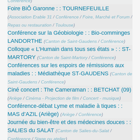
Conférence
)
Foire BiÔ Garonne : : TOURNEFEUILLE
(
Association Erable 31
/
Conférence
/
Foire, Marché et Forum
/
Repas ou restauration
/
Toulouse
)
Conférence sur la Géobiologie : : Bio-comminges
LANDORTHE
(
Canton de Saint-Gaudens
/
Conférence
)
Colloque « L’Humain dans tous ses états » : : ST-
MARTORY
(
Canton de Saint-Martory
/
Conférence
)
Conférences sur les espoirs de rémissions aux
maladies : : Médiathèque ST-GAUDENS
(
Canton de
Saint-Gaudens
/
Conférence
)
Ciné concert : The Cameraman : : BETCHAT (09)
(
Ariège
/
Cinéma - Projection de film
/
Concert - musique
)
Conférence-débat Lyme et maladie à tiques : :
MAS d’AZIL (Ariège)
(
Ariège
/
Conférence
)
Journée du bien-être et des médecines douces : :
SALIES du SALAT
(
Canton de Salies-du-Salat
/
Conférence
/
Stage ou atelier
)