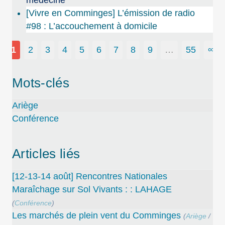
[Vivre en Comminges] L’émission de radio
#98 : L’accouchement à domicile
1
2
3
4
5
6
7
8
9
…
55
∞
Mots-clés
Ariège
Conférence
Articles liés
[12-13-14 août] Rencontres Nationales
Maraîchage sur Sol Vivants : : LAHAGE
(
Conférence
)
Les marchés de plein vent du Comminges
(
Ariège
/