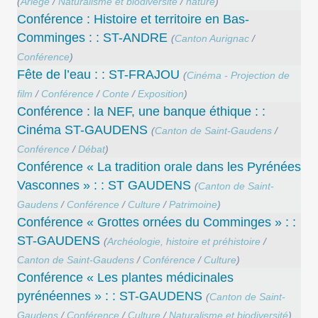
(
Ariège
/
Naturalisme et biodiversité
/
nature
)
Conférence : Histoire et territoire en Bas-
Comminges : : ST-ANDRE
(
Canton Aurignac
/
Conférence
)
Fête de l’eau : : ST-FRAJOU
(
Cinéma - Projection de
film
/
Conférence
/
Conte
/
Exposition
)
Conférence : la NEF, une banque éthique : :
Cinéma ST-GAUDENS
(
Canton de Saint-Gaudens
/
Conférence
/
Débat
)
Conférence « La tradition orale dans les Pyrénées
Vasconnes » : : ST GAUDENS
(
Canton de Saint-
Gaudens
/
Conférence
/
Culture
/
Patrimoine
)
Conférence « Grottes ornées du Comminges » : :
ST-GAUDENS
(
Archéologie, histoire et préhistoire
/
Canton de Saint-Gaudens
/
Conférence
/
Culture
)
Conférence « Les plantes médicinales
pyrénéennes » : : ST-GAUDENS
(
Canton de Saint-
Gaudens
/
Conférence
/
Culture
/
Naturalisme et biodiversité
)