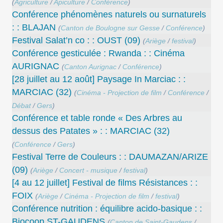
(
Agriculture
/
Apiculture
/
Conférence
)
Conférence phénomènes naturels ou surnaturels
: : BLAJAN
(
Canton de Boulogne sur Gesse
/
Conférence
)
Festival Salat’n co : : OUST (09)
(
Ariège
/
festival
)
Conférence gesticulée : Rwanda : : Cinéma
AURIGNAC
(
Canton Aurignac
/
Conférence
)
[28 juillet au 12 août] Paysage In Marciac : :
MARCIAC (32)
(
Cinéma - Projection de film
/
Conférence
/
Débat
/
Gers
)
Conférence et table ronde « Des Arbres au
dessus des Patates » : : MARCIAC (32)
(
Conférence
/
Gers
)
Festival Terre de Couleurs : : DAUMAZAN/ARIZE
(09)
(
Ariège
/
Concert - musique
/
festival
)
[4 au 12 juillet] Festival de films Résistances : :
FOIX
(
Ariège
/
Cinéma - Projection de film
/
festival
)
Conférence nutrition : équilibre acido-basique : :
Biocoop ST-GAUDENS
(
Canton de Saint-Gaudens
/