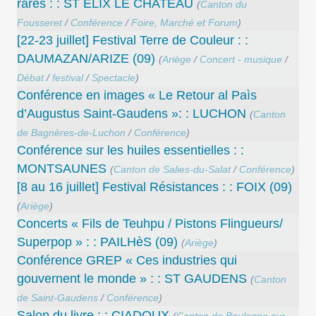
rares : : ST ELIX LE CHATEAU
(
Canton du
Fousseret
/
Conférence
/
Foire, Marché et Forum
)
[22-23 juillet] Festival Terre de Couleur : :
DAUMAZAN/ARIZE (09)
(
Ariège
/
Concert - musique
/
Débat
/
festival
/
Spectacle
)
Conférence en images « Le Retour al Paìs
d’Augustus Saint-Gaudens »: : LUCHON
(
Canton
de Bagnères-de-Luchon
/
Conférence
)
Conférence sur les huiles essentielles : :
MONTSAUNES
(
Canton de Salies-du-Salat
/
Conférence
)
[8 au 16 juillet] Festival Résistances : : FOIX (09)
(
Ariège
)
Concerts « Fils de Teuhpu / Pistons Flingueurs/
Superpop » : : PAILHèS (09)
(
Ariège
)
Conférence GREP « Ces industries qui
gouvernent le monde » : : ST GAUDENS
(
Canton
de Saint-Gaudens
/
Conférence
)
Salon du livre : : CIADOUX
(
Canton de Boulogne sur