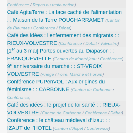
Conférence
/
Repas ou restauration
)
Café AgitaTerre : La face caché de l’alimentation
: : Maison de la Terre POUCHARRAMET
(
Canton
de Rieumes
/
Conférence
/
Débat
)
Café des idées : l’enfermement des migrants : :
RIEUX-VOLVESTRE
(
Conférence
/
Débat
/
Volvestre
)
er
[1
au 3 mai] Portes ouvertes au Diapason : :
FRANQUEVIELLE
(
Canton de Montréjeau
/
Conférence
)
e
9
anniversaire du marché : : ST-VROIX
VOLVESTRE
(
Ariège
/
Foire, Marché et Forum
)
Conférence PUPenVOL : Aux origines du
féminisme : : CARBONNE
(
Canton de Carbonne
/
Conférence
)
Café des idées : le projet de loi santé : : RIEUX-
VOLVESTRE
(
Canton de Carbonne
/
Conférence
/
Débat
)
Conférence : le château médieval d’Izaut : :
IZAUT de l’HOTEL
(
Canton d’Aspet
/
Conférence
)