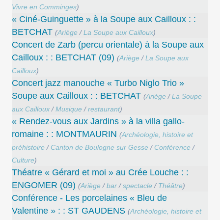
Vivre en Comminges
)
« Ciné-Guinguette » à la Soupe aux Cailloux : :
BETCHAT
(
Ariège
/
La Soupe aux Cailloux
)
Concert de Zarb (percu orientale) à la Soupe aux
Cailloux : : BETCHAT (09)
(
Ariège
/
La Soupe aux
Cailloux
)
Concert jazz manouche « Turbo Niglo Trio »
Soupe aux Cailloux : : BETCHAT
(
Ariège
/
La Soupe
aux Cailloux
/
Musique
/
restaurant
)
« Rendez-vous aux Jardins » à la villa gallo-
romaine : : MONTMAURIN
(
Archéologie, histoire et
préhistoire
/
Canton de Boulogne sur Gesse
/
Conférence
/
Culture
)
Théatre « Gérard et moi » au Crée Louche : :
ENGOMER (09)
(
Ariège
/
bar
/
spectacle
/
Théâtre
)
Conférence - Les porcelaines « Bleu de
Valentine » : : ST GAUDENS
(
Archéologie, histoire et