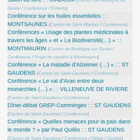
Gesse
/
Conférence
/
Enfants
)
Conférence sur les huiles essentieles : :
MONTSAUNES
(
Canton de Saint-Martory
/
Conférence
)
Conférences « Usage des plantes médicinales à
travers les âges » et « La Biodiversité(…) » : :
MONTMAURIN
(
Canton de Boulogne sur Gesse
/
Conférence
/
Projet de carrière à Montmaurin
)
Conférence « La maladie d’Alzeimer (…) » : : ST
GAUDENS
(
Canton de Saint-Gaudens
/
Conférence
)
Conférence « Le val d’Aran entre deux
monarchies (…) » : : VILLENEUVE DE RIVIERE
(
Canton de Saint-Gaudens
/
Conférence
)
Dîner-débat GREP-Comminges : : ST GAUDENS
(
Canton de Saint-Gaudens
/
Conférence
)
Conférence « Quelles menaces pour la paix dans
le monde ? » par Paul Quilès : : ST GAUDENS
(
Canton de Saint-Gaudens
/
Conférence
/
Débat
/
Société
)