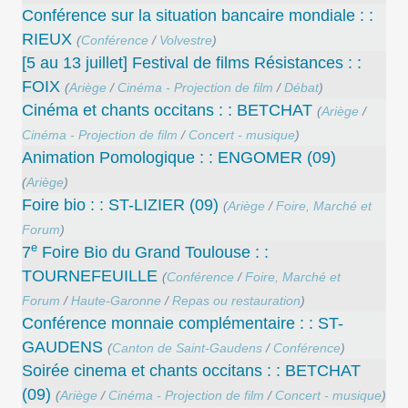
Conférence sur la situation bancaire mondiale : :
RIEUX
(
Conférence
/
Volvestre
)
[5 au 13 juillet] Festival de films Résistances : :
FOIX
(
Ariège
/
Cinéma - Projection de film
/
Débat
)
Cinéma et chants occitans : : BETCHAT
(
Ariège
/
Cinéma - Projection de film
/
Concert - musique
)
Animation Pomologique : : ENGOMER (09)
(
Ariège
)
Foire bio : : ST-LIZIER (09)
(
Ariège
/
Foire, Marché et
Forum
)
e
7
Foire Bio du Grand Toulouse : :
TOURNEFEUILLE
(
Conférence
/
Foire, Marché et
Forum
/
Haute-Garonne
/
Repas ou restauration
)
Conférence monnaie complémentaire : : ST-
GAUDENS
(
Canton de Saint-Gaudens
/
Conférence
)
Soirée cinema et chants occitans : : BETCHAT
(09)
(
Ariège
/
Cinéma - Projection de film
/
Concert - musique
)