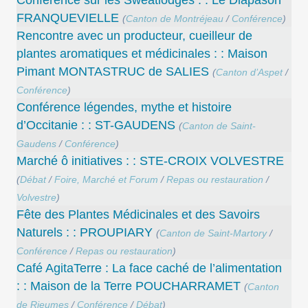
Conférence sur les Sweatlodges : : Le Diapason
FRANQUEVIELLE
(
Canton de Montréjeau
/
Conférence
)
Rencontre avec un producteur, cueilleur de
plantes aromatiques et médicinales : : Maison
Pimant MONTASTRUC de SALIES
(
Canton d’Aspet
/
Conférence
)
Conférence légendes,‭ ‬mythe et histoire
d‭’‬Occitanie : : ST-GAUDENS
(
Canton de Saint-
Gaudens
/
Conférence
)
Marché ô initiatives : : STE-CROIX VOLVESTRE
(
Débat
/
Foire, Marché et Forum
/
Repas ou restauration
/
Volvestre
)
Fête des Plantes Médicinales et des Savoirs
Naturels : : PROUPIARY
(
Canton de Saint-Martory
/
Conférence
/
Repas ou restauration
)
Café AgitaTerre : La face caché de l’alimentation
: : Maison de la Terre POUCHARRAMET
(
Canton
de Rieumes
/
Conférence
/
Débat
)