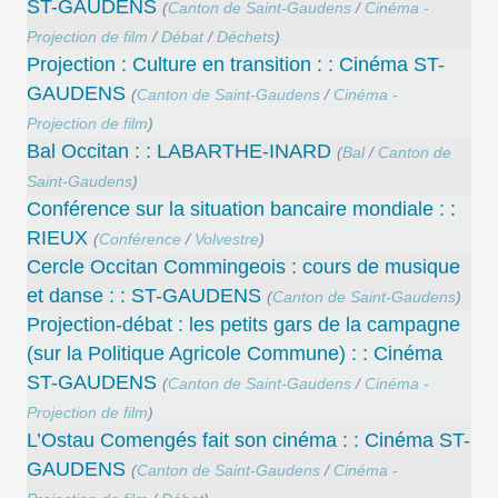
ST-GAUDENS
(
Canton de Saint-Gaudens
/
Cinéma -
Projection de film
/
Débat
/
Déchets
)
Projection : Culture en transition : : Cinéma ST-
GAUDENS
(
Canton de Saint-Gaudens
/
Cinéma -
Projection de film
)
Bal Occitan : : LABARTHE-INARD
(
Bal
/
Canton de
Saint-Gaudens
)
Conférence sur la situation bancaire mondiale : :
RIEUX
(
Conférence
/
Volvestre
)
Cercle Occitan Commingeois : cours de musique
et danse : : ST-GAUDENS
(
Canton de Saint-Gaudens
)
Projection-débat : les petits gars de la campagne
(sur la Politique Agricole Commune) : : Cinéma
ST-GAUDENS
(
Canton de Saint-Gaudens
/
Cinéma -
Projection de film
)
L’Ostau Comengés fait son cinéma : : Cinéma ST-
GAUDENS
(
Canton de Saint-Gaudens
/
Cinéma -