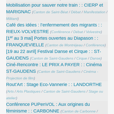
Mobilisation pour sauver notre train : : CIERP et
MARIGNAC
(
Canton de Saint-Béat
/
Débat
/
Manifestation
/
Militant
)
Café des idées : l’enfermement des migrants : :
RIEUX-VOLVESTRE
(
Conférence
/
Débat
/
Volvestre
)
er
[1
au 3 mai] Portes ouvertes au Diapason : :
FRANQUEVIELLE
(
Canton de Montréjeau
/
Conférence
)
[19 au 22 avril] Festival Danse et Cirque : : ST-
GAUDENS
(
Canton de Saint-Gaudens
/
Cirque
/
Danse
)
Ciné-Rencontre : LE PRIX A PAYER : : Cinéma
ST-GAUDENS
(
Canton de Saint-Gaudens
/
Cinéma -
Projection de film
)
Rout’Art : Stage Eco-Vannerie : : LANDORTHE
(
Arts
/
Arts Plastiques
/
Canton de Saint-Gaudens
/
Stage ou
atelier
)
Conférence PUPenVOL : Aux origines du
féminisme : : CARBONNE
(
Canton de Carbonne
/