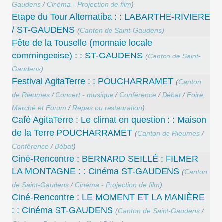
Gaudens
/
Cinéma - Projection de film
)
Etape du Tour Alternatiba : : LABARTHE-RIVIERE
/ ST-GAUDENS
(
Canton de Saint-Gaudens
)
Fête de la Touselle (monnaie locale
commingeoise) : : ST-GAUDENS
(
Canton de Saint-
Gaudens
)
Festival AgitaTerre : : POUCHARRAMET
(
Canton
de Rieumes
/
Concert - musique
/
Conférence
/
Débat
/
Foire,
Marché et Forum
/
Repas ou restauration
)
Café AgitaTerre : Le climat en question : : Maison
de la Terre POUCHARRAMET
(
Canton de Rieumes
/
Conférence
/
Débat
)
Ciné-Rencontre : BERNARD SEILLÉ : FILMER
LA MONTAGNE : : Cinéma ST-GAUDENS
(
Canton
de Saint-Gaudens
/
Cinéma - Projection de film
)
Ciné-Rencontre : LE MOMENT ET LA MANIÈRE
: : Cinéma ST-GAUDENS
(
Canton de Saint-Gaudens
/