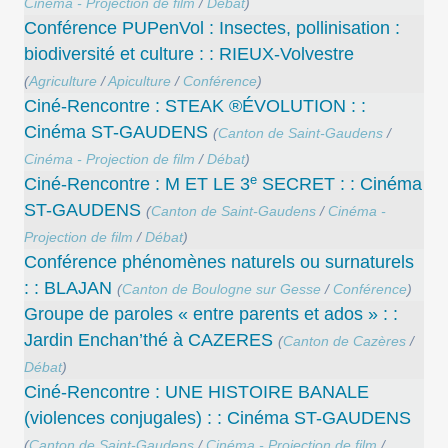
Cinéma - Projection de film
/
Débat
)
Conférence PUPenVol : Insectes, pollinisation :
biodiversité et culture : : RIEUX-Volvestre
(
Agriculture
/
Apiculture
/
Conférence
)
Ciné-Rencontre : STEAK ®ÉVOLUTION : :
Cinéma ST-GAUDENS
(
Canton de Saint-Gaudens
/
Cinéma - Projection de film
/
Débat
)
e
Ciné-Rencontre : M ET LE 3
SECRET : : Cinéma
ST-GAUDENS
(
Canton de Saint-Gaudens
/
Cinéma -
Projection de film
/
Débat
)
Conférence phénomènes naturels ou surnaturels
: : BLAJAN
(
Canton de Boulogne sur Gesse
/
Conférence
)
Groupe de paroles « entre parents et ados » : :
Jardin Enchan’thé à CAZERES
(
Canton de Cazères
/
Débat
)
Ciné-Rencontre : UNE HISTOIRE BANALE
(violences conjugales) : : Cinéma ST-GAUDENS
(
Canton de Saint-Gaudens
/
Cinéma - Projection de film
/