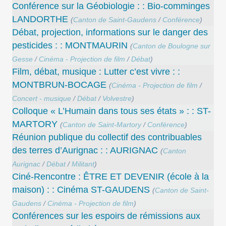
Conférence sur la Géobiologie : : Bio-comminges
LANDORTHE
(
Canton de Saint-Gaudens
/
Conférence
)
Débat, projection, informations sur le danger des
pesticides : : MONTMAURIN
(
Canton de Boulogne sur
Gesse
/
Cinéma - Projection de film
/
Débat
)
Film, débat, musique : Lutter c’est vivre : :
MONTBRUN-BOCAGE
(
Cinéma - Projection de film
/
Concert - musique
/
Débat
/
Volvestre
)
Colloque « L’Humain dans tous ses états » : : ST-
MARTORY
(
Canton de Saint-Martory
/
Conférence
)
Réunion publique du collectif des contribuables
des terres d’Aurignac : : AURIGNAC
(
Canton
Aurignac
/
Débat
/
Militant
)
Ciné-Rencontre : ÊTRE ET DEVENIR (école à la
maison) : : Cinéma ST-GAUDENS
(
Canton de Saint-
Gaudens
/
Cinéma - Projection de film
)
Conférences sur les espoirs de rémissions aux