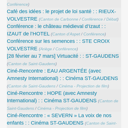
Conférence
)
Café des idées : le projet de loi santé : : RIEUX-
VOLVESTRE
(
Canton de Carbonne
/
Conférence
/
Débat
)
Conférence : le château médieval d’Izaut : :
IZAUT de l’HOTEL
(
Canton d’Aspet
/
Conférence
)
Conférence sur les semences : : STE CROIX
VOLVESTRE
(
Ariège
/
Conférence
)
[28 février au 7 mars] Virtuacité : : ST-GAUDENS
(
Canton de Saint-Gaudens
)
Ciné-Rencontre : EAU ARGENTÉE (avec
Amnesty International) : : Cinéma ST-GAUDENS
(
Canton de Saint-Gaudens
/
Cinéma - Projection de film
)
Ciné-Rencontre : HOPE (avec Amnesty
International) : : Cinéma ST-GAUDENS
(
Canton de
Saint-Gaudens
/
Cinéma - Projection de film
)
Ciné-Rencontre : « SEVERN » La voix de nos
enfants : : Cinéma ST-GAUDENS
(
Canton de Saint-