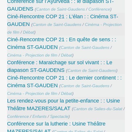
Conférence sur l’Ayurvéda : : le diapason ST-
GAUDENS
(
Canton de Saint-Gaudens
/
Conférence
)
Ciné-Rencontre COP 21 : L’élan : : Cinéma ST-
GAUDEN
(
Canton de Saint-Gaudens
/
Cinéma - Projection
de film
/
Débat
)
Ciné-Rencontre COP 21 : En quête de sens : :
Cinéma ST-GAUDEN
(
Canton de Saint-Gaudens
/
Cinéma - Projection de film
/
Débat
)
Conférence : Maraichage sur sol vivant : : Le
diapason ST-GAUDENS
(
Canton de Saint-Gaudens
)
Ciné-Rencontre COP 21 : Le dernier continent : :
Cinéma ST-GAUDEN
(
Canton de Saint-Gaudens
/
Cinéma - Projection de film
/
Débat
)
Les rendez-vous pour la petite-enfance : : Usine
Théâtre MAZERES/SALAT
(
Canton de Salies-du-Salat
/
Conférence
/
Enfants
/
Spectacle
)
Conférence sur la lutherie : Usine Théâtre
MAZERES/SALAT
(
Canton de Salies-du-Salat
/