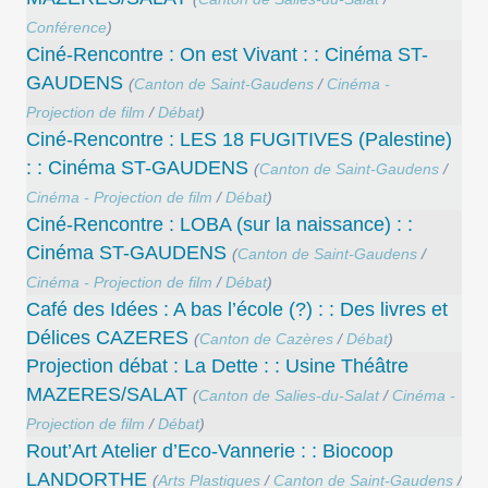
Conférence
)
Ciné-Rencontre : On est Vivant : : Cinéma ST-
GAUDENS
(
Canton de Saint-Gaudens
/
Cinéma -
Projection de film
/
Débat
)
Ciné-Rencontre : LES 18 FUGITIVES (Palestine)
: : Cinéma ST-GAUDENS
(
Canton de Saint-Gaudens
/
Cinéma - Projection de film
/
Débat
)
Ciné-Rencontre : LOBA (sur la naissance) : :
Cinéma ST-GAUDENS
(
Canton de Saint-Gaudens
/
Cinéma - Projection de film
/
Débat
)
Café des Idées : A bas l’école (?) : : Des livres et
Délices CAZERES
(
Canton de Cazères
/
Débat
)
Projection débat : La Dette : : Usine Théâtre
MAZERES/SALAT
(
Canton de Salies-du-Salat
/
Cinéma -
Projection de film
/
Débat
)
Rout’Art Atelier d’Eco-Vannerie : : Biocoop
LANDORTHE
(
Arts Plastiques
/
Canton de Saint-Gaudens
/