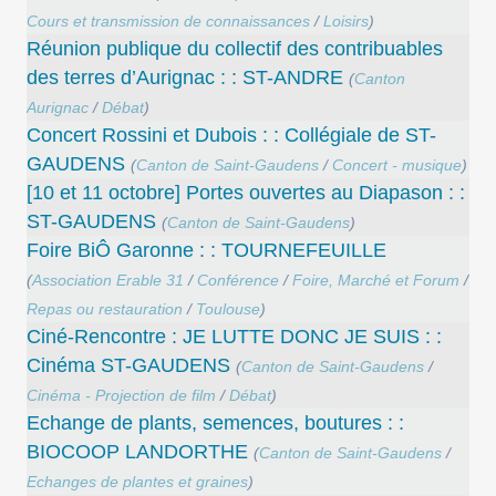
Cours et transmission de connaissances
/
Loisirs
)
Réunion publique du collectif des contribuables
des terres d’Aurignac : : ST-ANDRE
(
Canton
Aurignac
/
Débat
)
Concert Rossini et Dubois : : Collégiale de ST-
GAUDENS
(
Canton de Saint-Gaudens
/
Concert - musique
)
[10 et 11 octobre] Portes ouvertes au Diapason : :
ST-GAUDENS
(
Canton de Saint-Gaudens
)
Foire BiÔ Garonne : : TOURNEFEUILLE
(
Association Erable 31
/
Conférence
/
Foire, Marché et Forum
/
Repas ou restauration
/
Toulouse
)
Ciné-Rencontre : JE LUTTE DONC JE SUIS : :
Cinéma ST-GAUDENS
(
Canton de Saint-Gaudens
/
Cinéma - Projection de film
/
Débat
)
Echange de plants, semences, boutures : :
BIOCOOP LANDORTHE
(
Canton de Saint-Gaudens
/
Echanges de plantes et graines
)