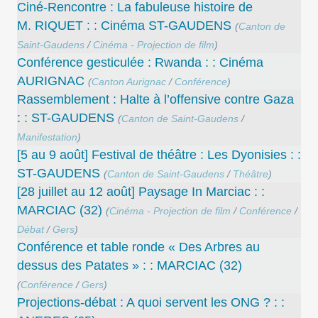
Ciné-Rencontre : La fabuleuse histoire de
M. RIQUET : : Cinéma ST-GAUDENS
(
Canton de
Saint-Gaudens
/
Cinéma - Projection de film
)
Conférence gesticulée : Rwanda : : Cinéma
AURIGNAC
(
Canton Aurignac
/
Conférence
)
Rassemblement : Halte à l’offensive contre Gaza
: : ST-GAUDENS
(
Canton de Saint-Gaudens
/
Manifestation
)
[5 au 9 août] Festival de théâtre : Les Dyonisies : :
ST-GAUDENS
(
Canton de Saint-Gaudens
/
Théâtre
)
[28 juillet au 12 août] Paysage In Marciac : :
MARCIAC (32)
(
Cinéma - Projection de film
/
Conférence
/
Débat
/
Gers
)
Conférence et table ronde « Des Arbres au
dessus des Patates » : : MARCIAC (32)
(
Conférence
/
Gers
)
Projections-débat : A quoi servent les ONG ? : :