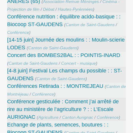
ANERES (65)
(
Association Remue Méninges
/
Cinéma -
Projection de film
/
Débat
/
Hautes-Pyrénnées
)
Conférence nutrition : équilibre acido-basique : :
Biocoop ST-GAUDENS
(
Canton de Saint-Gaudens
/
Conférence
)
[14-15 juin] Journée des moulins : : Moulin-scierie
LODES
(
Canton de Saint-Gaudens
)
Concert des BOMBES2BAL : : POINTIS-INARD
(
Canton de Saint-Gaudens
/
Concert - musique
)
[4-8 juin] Festival Les champs du possible : : ST-
GAUDENS
(
Canton de Saint-Gaudens
)
Conférences Retirada : : MONTREJEAU
(
Canton de
Montréjeau
/
Conférence
)
Conférence gesticulée : Comment j’ai arrêté de
rire au ministère de l’agriculture ? : : L’Escale
AURIGNAC
(
Agriculture
/
Canton Aurignac
/
Conférence
)
Echange de plants, semences, boutures : :
Biocoop ST-GAUDENS
(
Canton de Saint-Gaudens
/