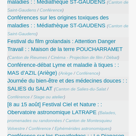
maladies : : Médiathèque ST-GAUDENS
(
Canton de
Saint-Gaudens
/
Conférence
)
Conférences sur les origines toxiques des
maladies : : Médiathèque ST-GAUDENS
(
Canton de
Saint-Gaudens
)
Festival du film grolandais : Attention Danger
Travail : : Maison de la terre POUCHARRAMET
(
Canton de Rieumes
/
Cinéma - Projection de film
/
Débat
)
Conférence-débat Lyme et maladie à tiques : :
MAS d’AZIL (Ariège)
(
Ariège
/
Conférence
)
Journée du bien-être et des médecines douces : :
SALIES du SALAT
(
Canton de Salies-du-Salat
/
Conférence
/
Stage ou atelier
)
[8 au 15 août] Festival Ciel et Nature : :
Obervatoire astronomique LATRAPE
(
Balades,
promenades ou randonnées
/
Canton de Montesquieu
Volvestre
/
Conférence
/
Ephémérides astronomiques
)