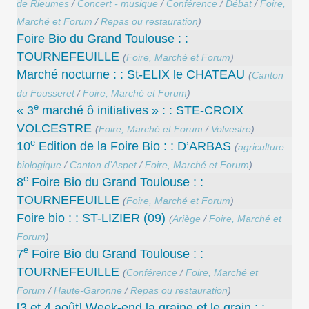
de Rieumes
/
Concert - musique
/
Conférence
/
Débat
/
Foire,
Marché et Forum
/
Repas ou restauration
)
Foire Bio du Grand Toulouse : :
TOURNEFEUILLE
(
Foire, Marché et Forum
)
Marché nocturne : : St-ELIX le CHATEAU
(
Canton
du Fousseret
/
Foire, Marché et Forum
)
e
« 3
marché ô initiatives » : : STE-CROIX
VOLCESTRE
(
Foire, Marché et Forum
/
Volvestre
)
e
10
Edition de la Foire Bio : : D’ARBAS
(
agriculture
biologique
/
Canton d’Aspet
/
Foire, Marché et Forum
)
e
8
Foire Bio du Grand Toulouse : :
TOURNEFEUILLE
(
Foire, Marché et Forum
)
Foire bio : : ST-LIZIER (09)
(
Ariège
/
Foire, Marché et
Forum
)
e
7
Foire Bio du Grand Toulouse : :
TOURNEFEUILLE
(
Conférence
/
Foire, Marché et
Forum
/
Haute-Garonne
/
Repas ou restauration
)
[3 et 4 août] Week-end la graine et le grain : :