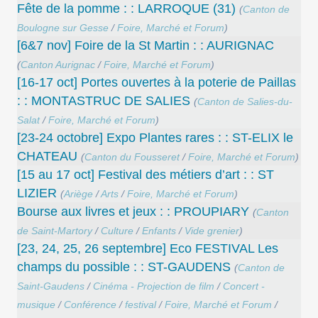
Fête de la pomme : : LARROQUE (31)
(
Canton de
Boulogne sur Gesse
/
Foire, Marché et Forum
)
[6&7 nov] Foire de la St Martin : : AURIGNAC
(
Canton Aurignac
/
Foire, Marché et Forum
)
[16-17 oct] Portes ouvertes à la poterie de Paillas
: : MONTASTRUC DE SALIES
(
Canton de Salies-du-
Salat
/
Foire, Marché et Forum
)
[23-24 octobre] Expo Plantes rares : : ST-ELIX le
CHATEAU
(
Canton du Fousseret
/
Foire, Marché et Forum
)
[15 au 17 oct] Festival des métiers d’art : : ST
LIZIER
(
Ariège
/
Arts
/
Foire, Marché et Forum
)
Bourse aux livres et jeux : : PROUPIARY
(
Canton
de Saint-Martory
/
Culture
/
Enfants
/
Vide grenier
)
[23, 24, 25, 26 septembre] Eco FESTIVAL Les
champs du possible : : ST-GAUDENS
(
Canton de
Saint-Gaudens
/
Cinéma - Projection de film
/
Concert -
musique
/
Conférence
/
festival
/
Foire, Marché et Forum
/