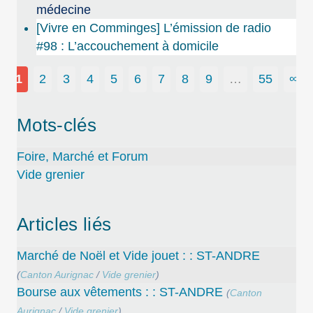
médecine
[Vivre en Comminges] L’émission de radio
#98 : L’accouchement à domicile
1
2
3
4
5
6
7
8
9
…
55
∞
Mots-clés
Foire, Marché et Forum
Vide grenier
Articles liés
Marché de Noël et Vide jouet : : ST-ANDRE
(
Canton Aurignac
/
Vide grenier
)
Bourse aux vêtements : : ST-ANDRE
(
Canton
Aurignac
/
Vide grenier
)