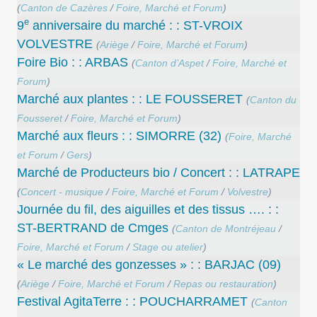
(
Canton de Cazères
/
Foire, Marché et Forum
)
e
9
anniversaire du marché : : ST-VROIX
VOLVESTRE
(
Ariège
/
Foire, Marché et Forum
)
Foire Bio : : ARBAS
(
Canton d’Aspet
/
Foire, Marché et
Forum
)
Marché aux plantes : : LE FOUSSERET
(
Canton du
Fousseret
/
Foire, Marché et Forum
)
Marché aux fleurs : : SIMORRE (32)
(
Foire, Marché
et Forum
/
Gers
)
Marché de Producteurs bio / Concert : : LATRAPE
(
Concert - musique
/
Foire, Marché et Forum
/
Volvestre
)
Journée du fil, des aiguilles et des tissus …. : :
ST-BERTRAND de Cmges
(
Canton de Montréjeau
/
Foire, Marché et Forum
/
Stage ou atelier
)
« Le marché des gonzesses » : : BARJAC (09)
(
Ariège
/
Foire, Marché et Forum
/
Repas ou restauration
)
Festival AgitaTerre : : POUCHARRAMET
(
Canton