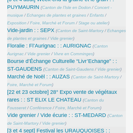
PUYMAURIN
(
Canton de l’Isle en Dodon
/
Concert -
musique
/
Echanges de plantes et graines
/
Enfants
/
Exposition
/
Foire, Marché et Forum
/
Stage ou atelier
)
Vide-jardin : : SEPX
(
Canton de Saint-Martory
/
Echanges
de plantes et graines
/
Vide grenier
)
Floralie : Fl’Aurignac : : AURIGNAC
(
Canton
Aurignac
/
Vide grenier
/
Vivre en Comminges
)
Bourse d’Échange Culturelle “Livr’Echange” : :
ST-GAUDENS
(
Canton de Saint-Gaudens
/
Vide grenier
)
Marché de Noël : : AUZAS
(
Canton de Saint-Martory
/
Foire, Marché et Forum
)
[22 et 23 octobre] 28° Expo vente de végétaux
rares : : ST ELIX LE CHATEAU
(
Canton du
Fousseret
/
Conférence
/
Foire, Marché et Forum
)
Vide grenier / Vide écurie : : ST-MEDARD
(
Canton
de Saint-Martory
/
Vide grenier
)
[3 et 4 sept] Festival les URAUQUOISES : :