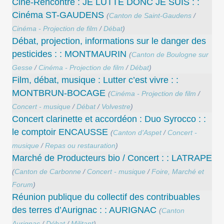
Ciné-Rencontre : JE LUTTE DONC JE SUIS : :
Cinéma ST-GAUDENS
(
Canton de Saint-Gaudens
/
Cinéma - Projection de film
/
Débat
)
Débat, projection, informations sur le danger des
pesticides : : MONTMAURIN
(
Canton de Boulogne sur
Gesse
/
Cinéma - Projection de film
/
Débat
)
Film, débat, musique : Lutter c’est vivre : :
MONTBRUN-BOCAGE
(
Cinéma - Projection de film
/
Concert - musique
/
Débat
/
Volvestre
)
Concert clarinette et accordéon : Duo Syrocco : :
le comptoir ENCAUSSE
(
Canton d’Aspet
/
Concert -
musique
/
Repas ou restauration
)
Marché de Producteurs bio / Concert : : LATRAPE
(
Canton de Carbonne
/
Concert - musique
/
Foire, Marché et
Forum
)
Réunion publique du collectif des contribuables
des terres d’Aurignac : : AURIGNAC
(
Canton
Aurignac
/
Débat
/
Militant
)