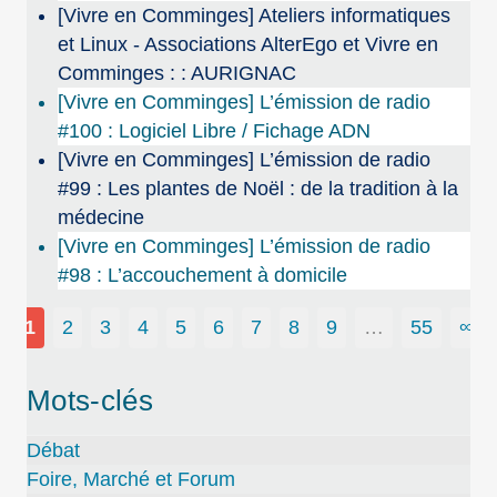
[Vivre en Comminges] Ateliers informatiques
et Linux - Associations AlterEgo et Vivre en
Comminges : : AURIGNAC
[Vivre en Comminges] L’émission de radio
#100 : Logiciel Libre / Fichage ADN
[Vivre en Comminges] L’émission de radio
#99 : Les plantes de Noël : de la tradition à la
médecine
[Vivre en Comminges] L’émission de radio
#98 : L’accouchement à domicile
1
2
3
4
5
6
7
8
9
…
55
∞
Mots-clés
Débat
Foire, Marché et Forum