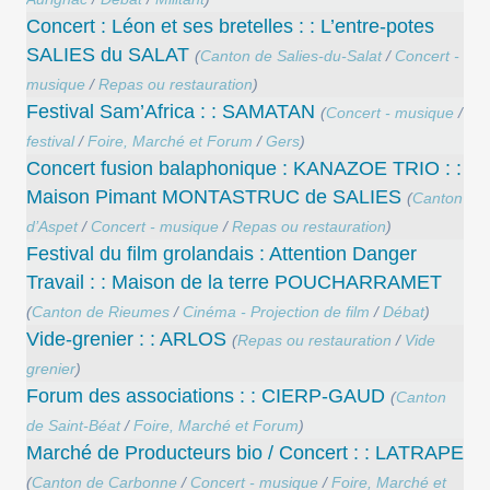
Concert : Léon et ses bretelles : : L’entre-potes
SALIES du SALAT
(
Canton de Salies-du-Salat
/
Concert -
musique
/
Repas ou restauration
)
Festival Sam’Africa : : SAMATAN
(
Concert - musique
/
festival
/
Foire, Marché et Forum
/
Gers
)
Concert ​fusion balaphonique : KANAZOE TRIO : :
Maison Pimant MONTASTRUC de SALIES
(
Canton
d’Aspet
/
Concert - musique
/
Repas ou restauration
)
Festival du film grolandais : Attention Danger
Travail : : Maison de la terre POUCHARRAMET
(
Canton de Rieumes
/
Cinéma - Projection de film
/
Débat
)
Vide-grenier : : ARLOS
(
Repas ou restauration
/
Vide
grenier
)
Forum des associations : : CIERP-GAUD
(
Canton
de Saint-Béat
/
Foire, Marché et Forum
)
Marché de Producteurs bio / Concert : : LATRAPE
(
Canton de Carbonne
/
Concert - musique
/
Foire, Marché et