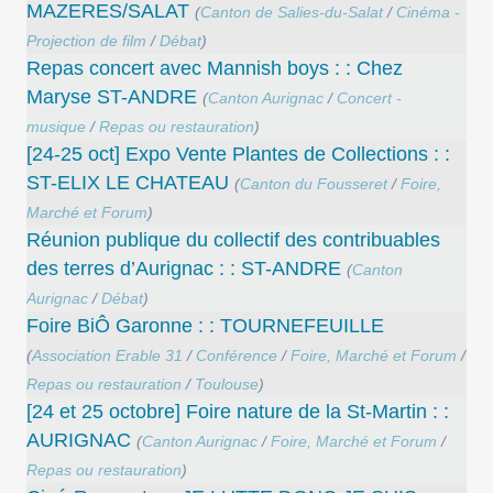
MAZERES/SALAT
(
Canton de Salies-du-Salat
/
Cinéma -
Projection de film
/
Débat
)
Repas concert avec Mannish boys : : Chez
Maryse ST-ANDRE
(
Canton Aurignac
/
Concert -
musique
/
Repas ou restauration
)
[24-25 oct] Expo Vente Plantes de Collections : :
ST-ELIX LE CHATEAU
(
Canton du Fousseret
/
Foire,
Marché et Forum
)
Réunion publique du collectif des contribuables
des terres d’Aurignac : : ST-ANDRE
(
Canton
Aurignac
/
Débat
)
Foire BiÔ Garonne : : TOURNEFEUILLE
(
Association Erable 31
/
Conférence
/
Foire, Marché et Forum
/
Repas ou restauration
/
Toulouse
)
[24 et 25 octobre] Foire nature de la St-Martin : :
AURIGNAC
(
Canton Aurignac
/
Foire, Marché et Forum
/
Repas ou restauration
)