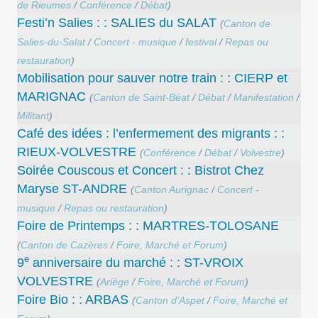
de Rieumes
/
Conférence
/
Débat
)
Festi’n Salies : : SALIES du SALAT
(
Canton de
Salies-du-Salat
/
Concert - musique
/
festival
/
Repas ou
restauration
)
Mobilisation pour sauver notre train : : CIERP et
MARIGNAC
(
Canton de Saint-Béat
/
Débat
/
Manifestation
/
Militant
)
Café des idées : l’enfermement des migrants : :
RIEUX-VOLVESTRE
(
Conférence
/
Débat
/
Volvestre
)
Soirée Couscous et Concert : : Bistrot Chez
Maryse ST-ANDRE
(
Canton Aurignac
/
Concert -
musique
/
Repas ou restauration
)
Foire de Printemps : : MARTRES-TOLOSANE
(
Canton de Cazères
/
Foire, Marché et Forum
)
e
9
anniversaire du marché : : ST-VROIX
VOLVESTRE
(
Ariège
/
Foire, Marché et Forum
)
Foire Bio : : ARBAS
(
Canton d’Aspet
/
Foire, Marché et