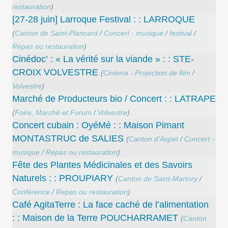
restauration
)
[27-28 juin] Larroque Festival : : LARROQUE
(
Canton de Saint-Plancard
/
Concert - musique
/
festival
/
Repas ou restauration
)
Cinédoc’ : « La vérité sur la viande » : : STE-
CROIX VOLVESTRE
(
Cinéma - Projection de film
/
Volvestre
)
Marché de Producteurs bio / Concert : : LATRAPE
(
Foire, Marché et Forum
/
Volvestre
)
Concert cubain : OyéMé : : Maison Pimant
MONTASTRUC de SALIES
(
Canton d’Aspet
/
Concert -
musique
/
Repas ou restauration
)
Fête des Plantes Médicinales et des Savoirs
Naturels : : PROUPIARY
(
Canton de Saint-Martory
/
Conférence
/
Repas ou restauration
)
Café AgitaTerre : La face caché de l’alimentation
: : Maison de la Terre POUCHARRAMET
(
Canton