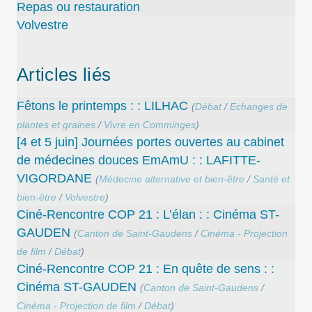
Repas ou restauration
Volvestre
Articles liés
Fêtons le printemps : : LILHAC
(
Débat
/
Echanges de
plantes et graines
/
Vivre en Comminges
)
[4 et 5 juin] Journées portes ouvertes au cabinet
de médecines douces EmAmU : : LAFITTE-
VIGORDANE
(
Médecine alternative et bien-être
/
Santé et
bien-être
/
Volvestre
)
Ciné-Rencontre COP 21 : L’élan : : Cinéma ST-
GAUDEN
(
Canton de Saint-Gaudens
/
Cinéma - Projection
de film
/
Débat
)
Ciné-Rencontre COP 21 : En quête de sens : :
Cinéma ST-GAUDEN
(
Canton de Saint-Gaudens
/
Cinéma - Projection de film
/
Débat
)