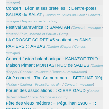
musique
)
Concert : Léon et ses bretelles : : L’entre-potes
SALIES du SALAT
(
Canton de Salies-du-Salat
/
Concert -
musique
/
Repas ou restauration
)
Festival Sam’Africa : : SAMATAN
(
Concert - musique
/
festival
/
Foire, Marché et Forum
/
Gers
)
LA GROSSE SOIREE #5 soutient les SANS
PAPIERS : : ARBAS
(
Canton d’Aspet
/
Concert -
musique
)
Concert ​fusion balaphonique : KANAZOE TRIO : :
Maison Pimant MONTASTRUC de SALIES
(
Canton
d’Aspet
/
Concert - musique
/
Repas ou restauration
)
Ciné concert : The Cameraman : : BETCHAT (09)
(
Ariège
/
Cinéma - Projection de film
/
Concert - musique
)
Forum des associations : : CIERP-GAUD
(
Canton
de Saint-Béat
/
Foire, Marché et Forum
)
Fête des vieux métiers : « Péguilhan 1930 » : :