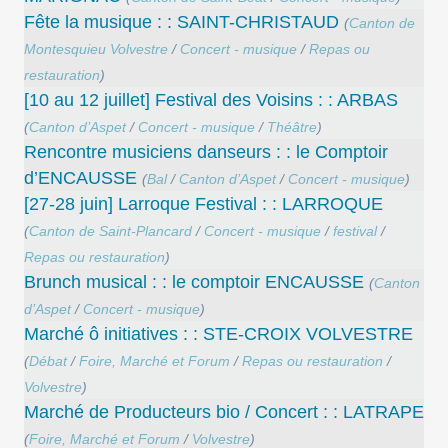
Fête la musique : : SAINT-CHRISTAUD
(
Canton de
Montesquieu Volvestre
/
Concert - musique
/
Repas ou
restauration
)
[10 au 12 juillet] Festival des Voisins : : ARBAS
(
Canton d’Aspet
/
Concert - musique
/
Théâtre
)
Rencontre musiciens danseurs : : le Comptoir
d’ENCAUSSE
(
Bal
/
Canton d’Aspet
/
Concert - musique
)
[27-28 juin] Larroque Festival : : LARROQUE
(
Canton de Saint-Plancard
/
Concert - musique
/
festival
/
Repas ou restauration
)
Brunch musical : : le comptoir ENCAUSSE
(
Canton
d’Aspet
/
Concert - musique
)
Marché ô initiatives : : STE-CROIX VOLVESTRE
(
Débat
/
Foire, Marché et Forum
/
Repas ou restauration
/
Volvestre
)
Marché de Producteurs bio / Concert : : LATRAPE
(
Foire, Marché et Forum
/
Volvestre
)