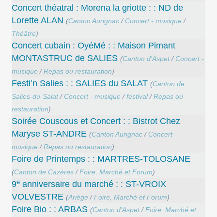
Concert théatral : Morena la griotte : : ND de
Lorette ALAN
(
Canton Aurignac
/
Concert - musique
/
Théâtre
)
Concert cubain : OyéMé : : Maison Pimant
MONTASTRUC de SALIES
(
Canton d’Aspet
/
Concert -
musique
/
Repas ou restauration
)
Festi’n Salies : : SALIES du SALAT
(
Canton de
Salies-du-Salat
/
Concert - musique
/
festival
/
Repas ou
restauration
)
Soirée Couscous et Concert : : Bistrot Chez
Maryse ST-ANDRE
(
Canton Aurignac
/
Concert -
musique
/
Repas ou restauration
)
Foire de Printemps : : MARTRES-TOLOSANE
(
Canton de Cazères
/
Foire, Marché et Forum
)
e
9
anniversaire du marché : : ST-VROIX
VOLVESTRE
(
Ariège
/
Foire, Marché et Forum
)
Foire Bio : : ARBAS
(
Canton d’Aspet
/
Foire, Marché et