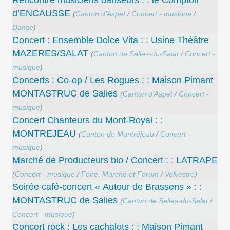
Rencontre musiciens danseurs : : le Comptoir
d’ENCAUSSE
(
Canton d’Aspet
/
Concert - musique
/
Danse
)
Concert : Ensemble Dolce Vita : : Usine Théâtre
MAZERES/SALAT
(
Canton de Salies-du-Salat
/
Concert -
musique
)
Concerts : Co-op / Les Rogues : : Maison Pimant
MONTASTRUC de Salies
(
Canton d’Aspet
/
Concert -
musique
)
Concert Chanteurs du Mont-Royal : :
MONTREJEAU
(
Canton de Montréjeau
/
Concert -
musique
)
Marché de Producteurs bio / Concert : : LATRAPE
(
Concert - musique
/
Foire, Marché et Forum
/
Volvestre
)
Soirée café-concert « Autour de Brassens » : :
MONTASTRUC de Salies
(
Canton de Salies-du-Salat
/
Concert - musique
)
Concert rock : Les cachalots : : Maison Pimant