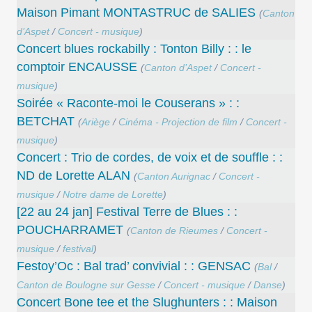
Maison Pimant MONTASTRUC de SALIES
(
Canton
d’Aspet
/
Concert - musique
)
Concert blues rockabilly : Tonton Billy : : le
comptoir ENCAUSSE
(
Canton d’Aspet
/
Concert -
musique
)
Soirée « Raconte-moi le Couserans » : :
BETCHAT
(
Ariège
/
Cinéma - Projection de film
/
Concert -
musique
)
Concert : Trio de cordes, de voix et de souffle : :
ND de Lorette ALAN
(
Canton Aurignac
/
Concert -
musique
/
Notre dame de Lorette
)
[22 au 24 jan] Festival Terre de Blues : :
POUCHARRAMET
(
Canton de Rieumes
/
Concert -
musique
/
festival
)
Festoy’Oc : Bal trad’ convivial : : GENSAC
(
Bal
/
Canton de Boulogne sur Gesse
/
Concert - musique
/
Danse
)
Concert Bone tee et the Slughunters : : Maison