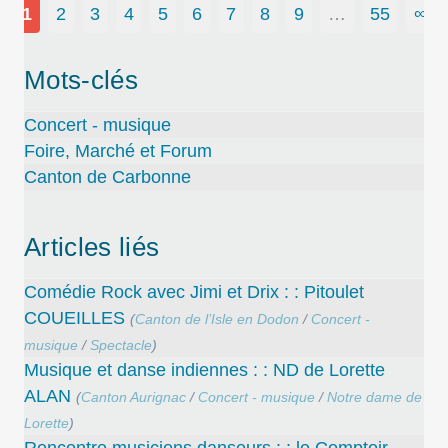
1
2
3
4
5
6
7
8
9
…
55
∞
Mots-clés
Concert - musique
Foire, Marché et Forum
Canton de Carbonne
Articles liés
Comédie Rock avec Jimi et Drix : : Pitoulet
COUEILLES
(
Canton de l’Isle en Dodon
/
Concert -
musique
/
Spectacle
)
Musique et danse indiennes : : ND de Lorette
ALAN
(
Canton Aurignac
/
Concert - musique
/
Notre dame de
Lorette
)