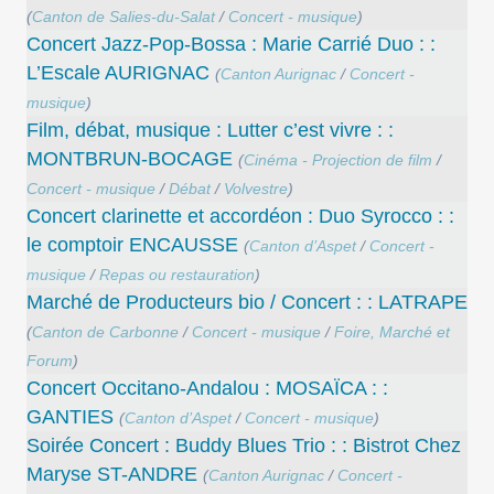
(
Canton de Salies-du-Salat
/
Concert - musique
)
Concert Jazz-Pop-Bossa : Marie Carrié Duo : :
L’Escale AURIGNAC
(
Canton Aurignac
/
Concert -
musique
)
Film, débat, musique : Lutter c’est vivre : :
MONTBRUN-BOCAGE
(
Cinéma - Projection de film
/
Concert - musique
/
Débat
/
Volvestre
)
Concert clarinette et accordéon : Duo Syrocco : :
le comptoir ENCAUSSE
(
Canton d’Aspet
/
Concert -
musique
/
Repas ou restauration
)
Marché de Producteurs bio / Concert : : LATRAPE
(
Canton de Carbonne
/
Concert - musique
/
Foire, Marché et
Forum
)
Concert Occitano-Andalou : MOSAÏCA : :
GANTIES
(
Canton d’Aspet
/
Concert - musique
)
Soirée Concert : Buddy Blues Trio : : Bistrot Chez
Maryse ST-ANDRE
(
Canton Aurignac
/
Concert -