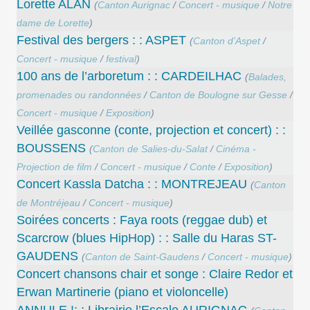
Lorette ALAN
(
Canton Aurignac
/
Concert - musique
/
Notre
dame de Lorette
)
Festival des bergers : : ASPET
(
Canton d’Aspet
/
Concert - musique
/
festival
)
100 ans de l’arboretum : : CARDEILHAC
(
Balades,
promenades ou randonnées
/
Canton de Boulogne sur Gesse
/
Concert - musique
/
Exposition
)
Veillée gasconne (conte, projection et concert) : :
BOUSSENS
(
Canton de Salies-du-Salat
/
Cinéma -
Projection de film
/
Concert - musique
/
Conte
/
Exposition
)
Concert Kassla Datcha : : MONTREJEAU
(
Canton
de Montréjeau
/
Concert - musique
)
Soirées concerts : Faya roots (reggae dub) et
Scarcrow (blues HipHop) : : Salle du Haras ST-
GAUDENS
(
Canton de Saint-Gaudens
/
Concert - musique
)
Concert chansons chair et songe : Claire Redor et
Erwan Martinerie (piano et violoncelle)