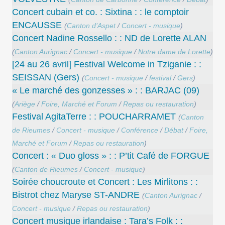
Concert cubain et co. : Sixtina : : le comptoir
ENCAUSSE
(
Canton d’Aspet
/
Concert - musique
)
Concert Nadine Rossello : : ND de Lorette ALAN
(
Canton Aurignac
/
Concert - musique
/
Notre dame de Lorette
)
[24 au 26 avril] Festival Welcome in Tziganie : :
SEISSAN (Gers)
(
Concert - musique
/
festival
/
Gers
)
« Le marché des gonzesses » : : BARJAC (09)
(
Ariège
/
Foire, Marché et Forum
/
Repas ou restauration
)
Festival AgitaTerre : : POUCHARRAMET
(
Canton
de Rieumes
/
Concert - musique
/
Conférence
/
Débat
/
Foire,
Marché et Forum
/
Repas ou restauration
)
Concert : « Duo gloss » : : P’tit Café de FORGUE
(
Canton de Rieumes
/
Concert - musique
)
Soirée choucroute et Concert : Les Mirlitons : :
Bistrot chez Maryse ST-ANDRE
(
Canton Aurignac
/
Concert - musique
/
Repas ou restauration
)
Concert musique irlandaise : Tara’s Folk : :