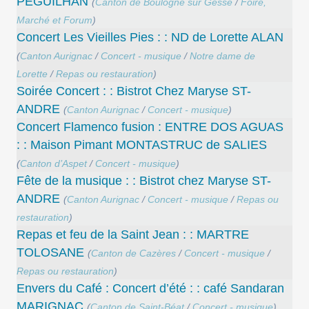
PEGUILHAN
(
Canton de Boulogne sur Gesse
/
Foire,
Marché et Forum
)
Concert Les Vieilles Pies : : ND de Lorette ALAN
(
Canton Aurignac
/
Concert - musique
/
Notre dame de
Lorette
/
Repas ou restauration
)
Soirée Concert : : Bistrot Chez Maryse ST-
ANDRE
(
Canton Aurignac
/
Concert - musique
)
Concert ​Flamenco fusion : ENTRE DOS AGUAS
: : Maison Pimant MONTASTRUC de SALIES
(
Canton d’Aspet
/
Concert - musique
)
Fête de la musique : : Bistrot chez Maryse ST-
ANDRE
(
Canton Aurignac
/
Concert - musique
/
Repas ou
restauration
)
Repas et feu de la Saint Jean : : MARTRE
TOLOSANE
(
Canton de Cazères
/
Concert - musique
/
Repas ou restauration
)
Envers du Café : Concert d’été : : café Sandaran
MARIGNAC
(
Canton de Saint-Béat
/
Concert - musique
)