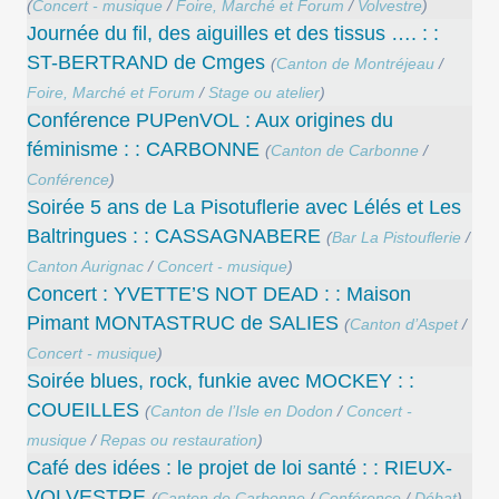
(
Concert - musique
/
Foire, Marché et Forum
/
Volvestre
)
Journée du fil, des aiguilles et des tissus …. : :
ST-BERTRAND de Cmges
(
Canton de Montréjeau
/
Foire, Marché et Forum
/
Stage ou atelier
)
Conférence PUPenVOL : Aux origines du
féminisme : : CARBONNE
(
Canton de Carbonne
/
Conférence
)
Soirée 5 ans de La Pisotuflerie avec Lélés et Les
Baltringues : : CASSAGNABERE
(
Bar La Pistouflerie
/
Canton Aurignac
/
Concert - musique
)
Concert : YVETTE’S NOT DEAD : : Maison
Pimant MONTASTRUC de SALIES
(
Canton d’Aspet
/
Concert - musique
)
Soirée blues, rock, funkie avec MOCKEY : :
COUEILLES
(
Canton de l’Isle en Dodon
/
Concert -
musique
/
Repas ou restauration
)
Café des idées : le projet de loi santé : : RIEUX-
VOLVESTRE
(
Canton de Carbonne
/
Conférence
/
Débat
)