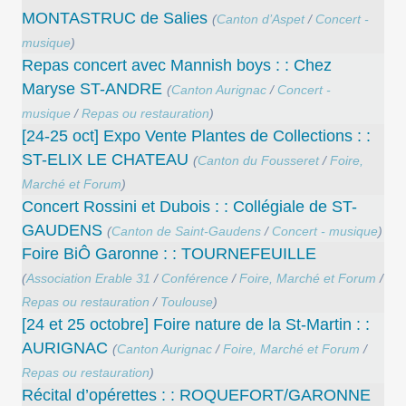
MONTASTRUC de Salies
(
Canton d’Aspet
/
Concert -
musique
)
Repas concert avec Mannish boys : : Chez
Maryse ST-ANDRE
(
Canton Aurignac
/
Concert -
musique
/
Repas ou restauration
)
[24-25 oct] Expo Vente Plantes de Collections : :
ST-ELIX LE CHATEAU
(
Canton du Fousseret
/
Foire,
Marché et Forum
)
Concert Rossini et Dubois : : Collégiale de ST-
GAUDENS
(
Canton de Saint-Gaudens
/
Concert - musique
)
Foire BiÔ Garonne : : TOURNEFEUILLE
(
Association Erable 31
/
Conférence
/
Foire, Marché et Forum
/
Repas ou restauration
/
Toulouse
)
[24 et 25 octobre] Foire nature de la St-Martin : :
AURIGNAC
(
Canton Aurignac
/
Foire, Marché et Forum
/
Repas ou restauration
)
Récital d’opérettes : : ROQUEFORT/GARONNE