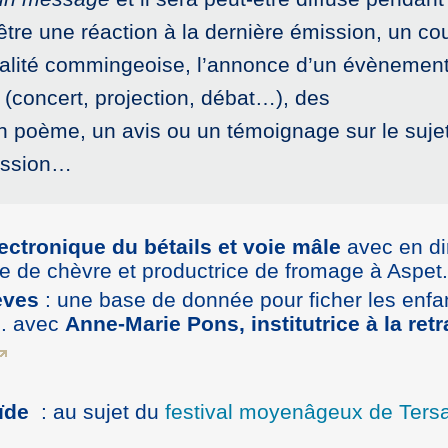
 être une réaction à la dernière émission, un co
tualité commingeoise, l’annonce d’un évènemen
(concert, projection, débat…), des
 poème, un avis ou un témoignage sur le suje
ission…
ectronique du bétails et voie mâle
avec en di
use de chèvre et productrice de fromage à Aspet.
èves
: une base de donnée pour ficher les enfa
s). avec
Anne-Marie Pons, institutrice à la retra
oïde
: au sujet du
festival moyenâgeux de Ters