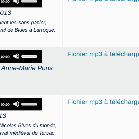
00:00
Up/Down
2013
Arrow
keys
nt les sans papier,
to
ival de Blues à Larroque.
increase
or
decrease
Use
Fichier mp3 à télécharg
volume.
00:00
Up/Down
c Anne-Marie Pons
Arrow
keys
to
increase
or
Use
Fichier mp3 à télécharg
decrease
00:00
Up/Down
volume.
13
Arrow
keys
Nicolas Blues du monde,
to
stival médiéval de Tersac
increase