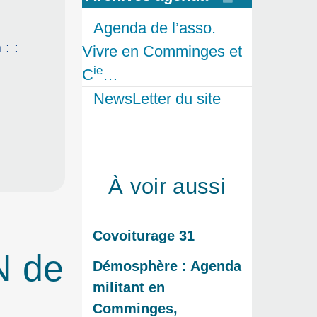
Agenda de l’asso.
h
: :
Vivre en Comminges et
ie
C
…
NewsLetter du site
À voir aussi
Covoiturage 31
N de
Démosphère : Agenda
militant en
Comminges,