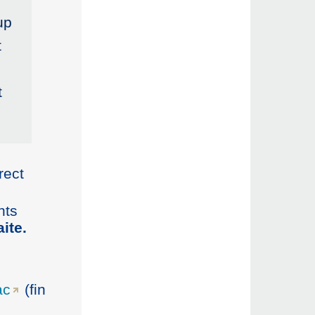
up
t
t
rect
nts
ite.
ac
(fin