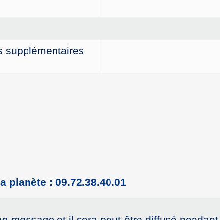
or
decrease
volume.
s supplémentaires
a planète : 09.72.38.40.01
 un message
et il sera peut-être diffusé pendant