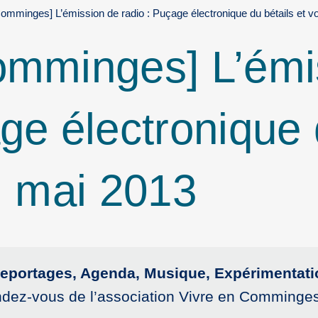
Comminges] L’émission de radio : Puçage électronique du bétails et vo
omminges] L’émi
ge électronique 
 : mai 2013
, Reportages, Agenda, Musique, Expérimenta
ndez-vous de l’association Vivre en Comminges