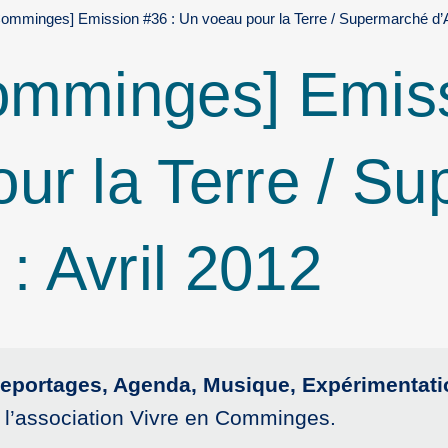
Comminges] Emission #36 : Un voeau pour la Terre / Supermarché d’Au
omminges] Emiss
ur la Terre / S
 : Avril 2012
, Reportages, Agenda, Musique, Expérimenta
 l’association Vivre en Comminges.