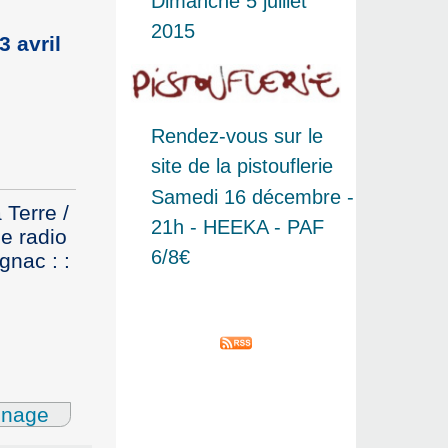
Dimanche 5 juillet
2015
3 avril
Rendez-vous sur le
site de la pistouflerie
Samedi 16 décembre -
Terre /
21h - HEEKA - PAF
e radio
6/8€
gnac : :
gnage