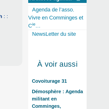
Agenda de l’asso.
h
: :
Vivre en Comminges et
ie
C
…
NewsLetter du site
À voir aussi
Covoiturage 31
Démosphère : Agenda
militant en
Comminges,