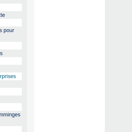
tte
s pour
ns
rprises
Comminges