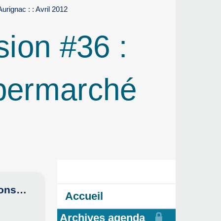
rignac : : Avril 2012
ion #36 :
upermarché
tions…
Accueil
Archives agenda