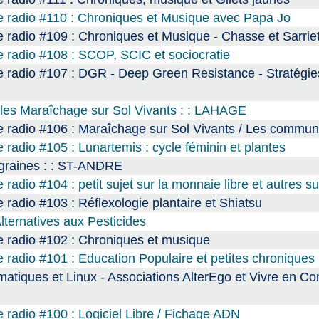
e radio #110 : Chroniques et Musique avec Papa Jo
 radio #109 : Chroniques et Musique - Chasse et Sarrie
 radio #108 : SCOP, SCIC et sociocratie
 radio #107 : DGR - Deep Green Resistance - Stratégie
ales Maraîchage sur Sol Vivants : : LAHAGE
e radio #106 : Maraîchage sur Sol Vivants / Les commu
radio #105 : Lunartemis : cycle féminin et plantes
 graines : : ST-ANDRE
adio #104 : petit sujet sur la monnaie libre et autres su
radio #103 : Réflexologie plantaire et Shiatsu
lternatives aux Pesticides
e radio #102 : Chroniques et musique
 radio #101 : Education Populaire et petites chroniques
rmatiques et Linux - Associations AlterEgo et Vivre en 
 radio #100 : Logiciel Libre / Fichage ADN