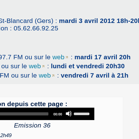
St-Blancard (Gers) :
mardi 3 avril 2012 18h-20
on : 05.62.66.92.25
97.7 FM ou sur le
web
:
mardi 17 avril 20h
 ou sur le
web
:
lundi et vendredi 20h30
 FM ou sur le
web
:
vendredi 7 avril à 21h
on depuis cette page :
Audio
Use
00:00
Player
Up/Down
Emission 36
Arrow
keys
, 2h49