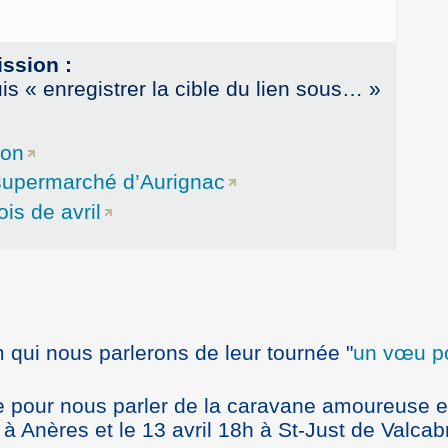
to
increase
or
ission :
decrease
uis « enregistrer la cible du lien sous… »
volume.
ion
 supermarché d’Aurignac
is de avril
 qui nous parlerons de leur tournée "
un vœu po
e pour nous parler de la caravane amoureuse e
l à Anères et le 13 avril 18h à St-Just de Valcab