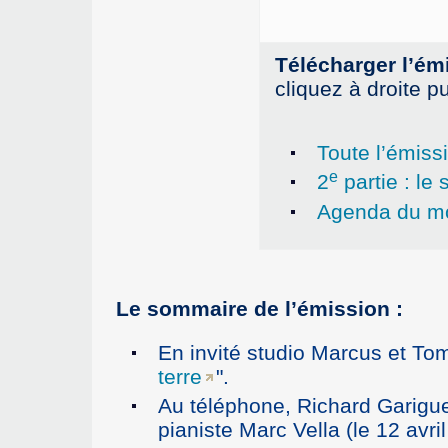
Télécharger l’ém
cliquez à droite p
Toute l’émiss
e
2
partie : le
Agenda du mo
Le sommaire de l’émission :
En invité studio Marcus et Tom
terre
".
Au téléphone, Richard Garigu
pianiste Marc Vella (le 12 avri