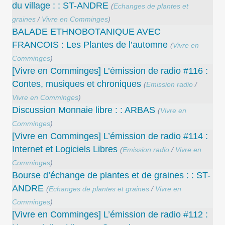
du village : : ST-ANDRE
(
Echanges de plantes et
graines
/
Vivre en Comminges
)
BALADE ETHNOBOTANIQUE AVEC
FRANCOIS : Les Plantes de l’automne
(
Vivre en
Comminges
)
[Vivre en Comminges] L’émission de radio #116 :
Contes, musiques et chroniques
(
Emission radio
/
Vivre en Comminges
)
Discussion Monnaie libre : : ARBAS
(
Vivre en
Comminges
)
[Vivre en Comminges] L’émission de radio #114 :
Internet et Logiciels Libres
(
Emission radio
/
Vivre en
Comminges
)
Bourse d’échange de plantes et de graines : : ST-
ANDRE
(
Echanges de plantes et graines
/
Vivre en
Comminges
)
[Vivre en Comminges] L’émission de radio #112 :