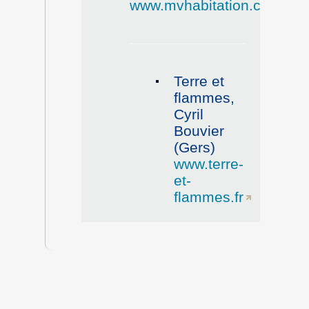
www.mvhabitation.com
)
Terre et
flammes,
Cyril
Bouvier
(Gers)
www.terre-
et-
flammes.fr