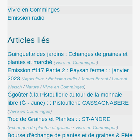
Vivre en Comminges
Emission radio
Articles liés
Guinguette des jardins : Echanges de graines et
plantes et marché
(
Vivre en Comminges
)
Emission #117 Partie 2 : Paysan ferme : : janvier
2023
(
Agriculture
/
Emission radio
/
James Forest
/
Laurent
Welsch
/
Nature
/
Vivre en Comminges
)
Ğgoûter à la Pistouflerie autour de la monnaie
libre (Ğ - June) : : Pistouflerie CASSAGNABERE
(
Vivre en Comminges
)
Troc de Graines et Plantes : : ST-ANDRE
(
Echanges de plantes et graines
/
Vivre en Comminges
)
Bourse d’échange de plantes et de graines & Fête