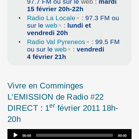
97.7 FM ou sur le
web
:
mardi
15 février 20h-22h
Radio La Locale
: 97.3 FM ou
sur le
web
:
lundi et
vendredi 20h
Radio Val Pyreneos
: 99.5 FM
ou sur le
web
:
vendredi
4 février 21h
Vivre en Comminges
L’EMISSION de Radio #22
er
DIRECT : 1
février 2011 18h-
20h
Audio
00:00
00:00