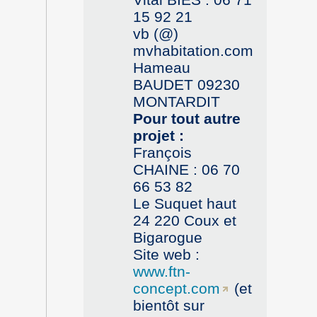
15 92 21
vb (@)
mvhabitation.com
Hameau
BAUDET 09230
MONTARDIT
Pour tout autre
projet :
François
CHAINE : 06 70
66 53 82
Le Suquet haut
24 220 Coux et
Bigarogue
Site web :
www.ftn-
concept.com
(et
bientôt sur