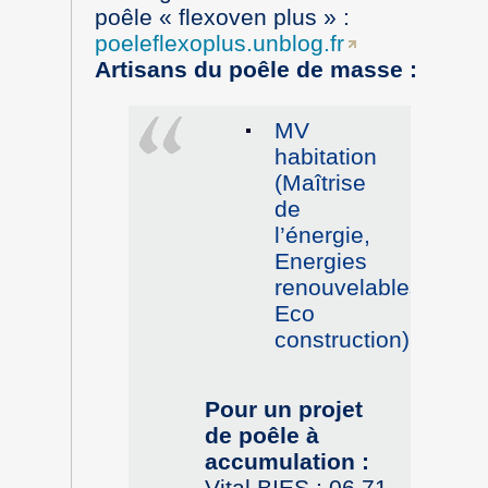
poêle « flexoven plus » :
poeleflexoplus.unblog.fr
Artisans du poêle de masse :
MV
habitation
(Maîtrise
de
l’énergie,
Energies
renouvelables,
Eco
construction)
Pour un projet
de poêle à
accumulation :
Vital BIES : 06 71