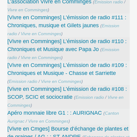
L’association Vivre en Comminges
(
Emission radio
/
Vivre en Comminges
)
[Vivre en Comminges] L’émission de radio #111 :
Chroniques, musique et Gilets jaunes
(
Emission
radio
/
Vivre en Comminges
)
[Vivre en Comminges] L’émission de radio #110 :
Chroniques et Musique avec Papa Jo
(
Emission
radio
/
Vivre en Comminges
)
[Vivre en Comminges] L’émission de radio #109 :
Chroniques et Musique - Chasse et Sarriette
(
Emission radio
/
Vivre en Comminges
)
[Vivre en Comminges] L’émission de radio #108 :
SCOP, SCIC et sociocratie
(
Emission radio
/
Vivre en
Comminges
)
Apéro monnaie libre G1 : : AURIGNAC
(
Canton
Aurignac
/
Vivre en Comminges
)
[Vivre en Cmges] Bourse d’échange de plantes et
de graines / AG : : ST-ANDRE
(
Echanges de plantes et