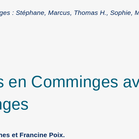
ges : Stéphane, Marcus, Thomas H., Sophie, M
ifs en Comminges a
nges
nes et Francine Poix.