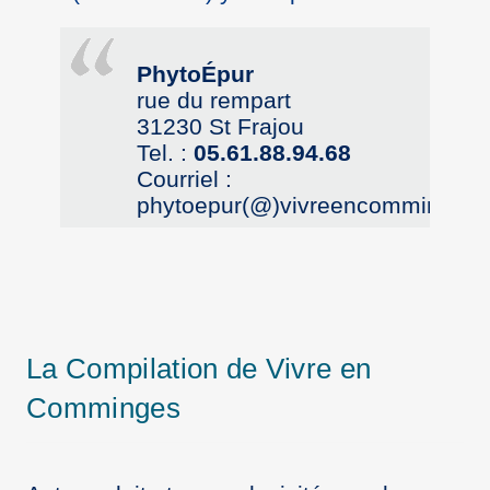
PhytoÉpur
rue du rempart
31230 St Frajou
Tel. :
05.61.88.94.68
Courriel :
phytoepur(@)vivreencomminges.
La Compilation de Vivre en
Comminges