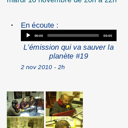
En écoute :
Audio
00:00
00:00
Player
L’émission qui va sauver la
planète #19
2 nov 2010 - 2h