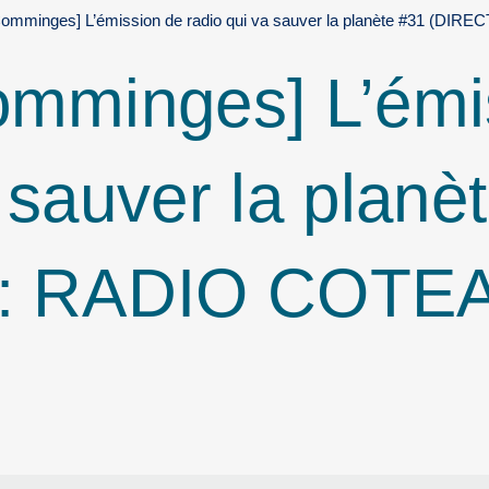
Comminges] L’émission de radio qui va sauver la planète #31 (DIR
omminges] L’émi
 sauver la planè
 : RADIO COTE