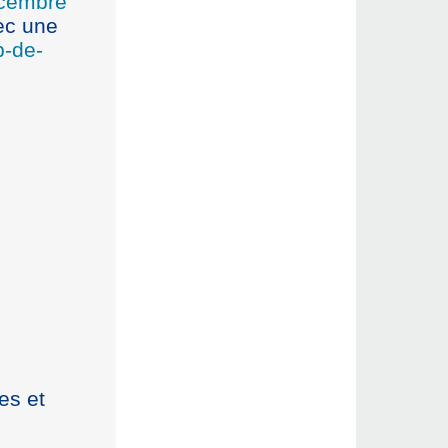
écembre
ec une
-de-
es et