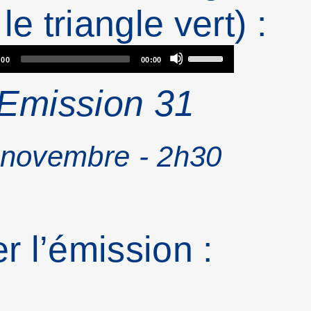
le triangle vert) :
Audio
Use
:00
00:00
Emission 31
Player
Up/Do
Arrow
novembre - 2h30
keys
to
r l’émission :
increas