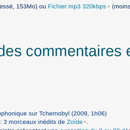
or
ressé, 153Mo) ou
Fichier mp3 320kbps
(moin
decrea
volume
 des commentaires 
ophonique sur Tchernobyl (2009, 1h06)
: 3 morceaux inédits de
Zoïde
.