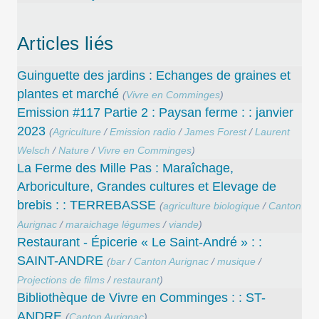
Articles liés
Guinguette des jardins : Echanges de graines et
plantes et marché
(
Vivre en Comminges
)
Emission #117 Partie 2 : Paysan ferme : : janvier
2023
(
Agriculture
/
Emission radio
/
James Forest
/
Laurent
Welsch
/
Nature
/
Vivre en Comminges
)
La Ferme des Mille Pas : Maraîchage,
Arboriculture, Grandes cultures et Elevage de
brebis : : TERREBASSE
(
agriculture biologique
/
Canton
Aurignac
/
maraichage légumes
/
viande
)
Restaurant - Épicerie « Le Saint-André » : :
SAINT-ANDRE
(
bar
/
Canton Aurignac
/
musique
/
Projections de films
/
restaurant
)
Bibliothèque de Vivre en Comminges : : ST-
ANDRE
(
Canton Aurignac
)