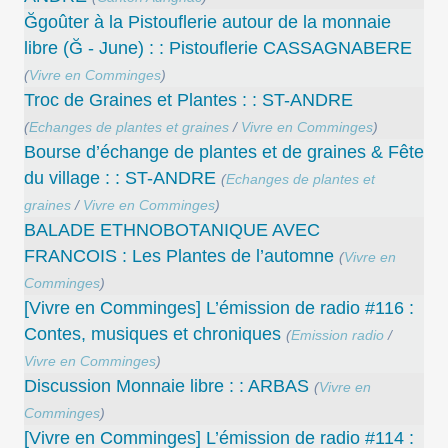
Ğgoûter à la Pistouflerie autour de la monnaie
libre (Ğ - June) : : Pistouflerie CASSAGNABERE
(
Vivre en Comminges
)
Troc de Graines et Plantes : : ST-ANDRE
(
Echanges de plantes et graines
/
Vivre en Comminges
)
Bourse d’échange de plantes et de graines & Fête
du village : : ST-ANDRE
(
Echanges de plantes et
graines
/
Vivre en Comminges
)
BALADE ETHNOBOTANIQUE AVEC
FRANCOIS : Les Plantes de l’automne
(
Vivre en
Comminges
)
[Vivre en Comminges] L’émission de radio #116 :
Contes, musiques et chroniques
(
Emission radio
/
Vivre en Comminges
)
Discussion Monnaie libre : : ARBAS
(
Vivre en
Comminges
)
[Vivre en Comminges] L’émission de radio #114 :