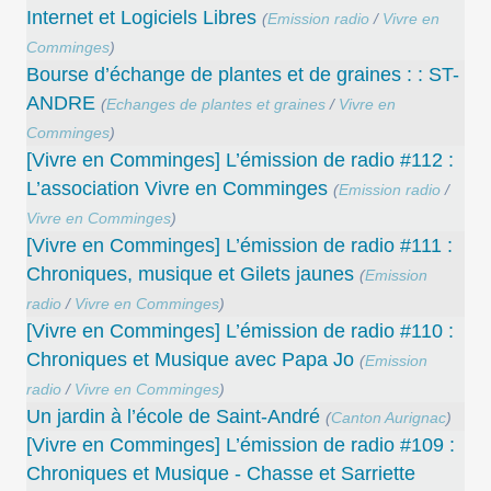
Internet et Logiciels Libres
(
Emission radio
/
Vivre en
Comminges
)
Bourse d’échange de plantes et de graines : : ST-
ANDRE
(
Echanges de plantes et graines
/
Vivre en
Comminges
)
[Vivre en Comminges] L’émission de radio #112 :
L’association Vivre en Comminges
(
Emission radio
/
Vivre en Comminges
)
[Vivre en Comminges] L’émission de radio #111 :
Chroniques, musique et Gilets jaunes
(
Emission
radio
/
Vivre en Comminges
)
[Vivre en Comminges] L’émission de radio #110 :
Chroniques et Musique avec Papa Jo
(
Emission
radio
/
Vivre en Comminges
)
Un jardin à l’école de Saint-André
(
Canton Aurignac
)
[Vivre en Comminges] L’émission de radio #109 :
Chroniques et Musique - Chasse et Sarriette