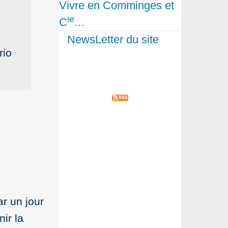
Vivre en Comminges et
ie
C
…
NewsLetter du site
rio
r un jour
ir la