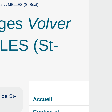
r : : MELLES (St-Béat)
nges
Volver
LES (St-
 de St-
Accueil
Contact et