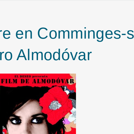
vre en Comminges-
ro Almodóvar