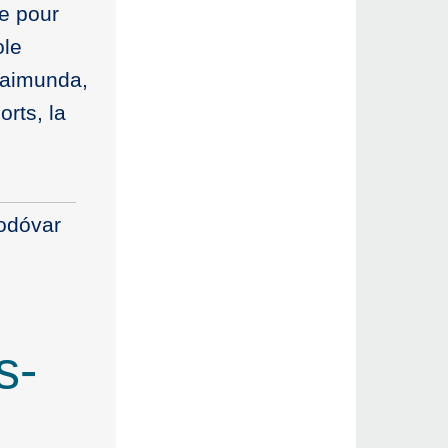
te pour
ole
 Raimunda,
rts, la
odóvar
s-