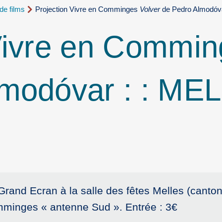
de films
Projection Vivre en Comminges
Volver
de Pedro Almodóva
 Vivre en Commi
modóvar : : MEL
Grand Ecran à la salle des fêtes Melles (canton
mminges « antenne Sud ». Entrée : 3€