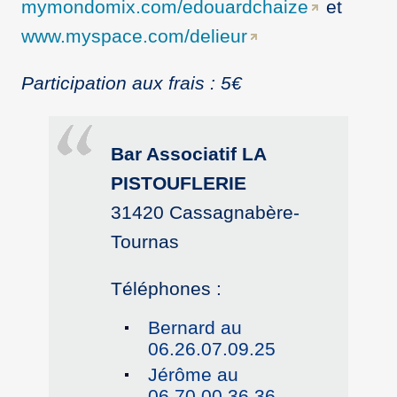
mymondomix.com/edouardchaize
et
www.myspace.com/delieur
Participation aux frais : 5€
Bar Associatif LA
PISTOUFLERIE
31420 Cassagnabère-
Tournas
Téléphones :
Bernard au
06.26.07.09.25
Jérôme au
06.70.00.36.36