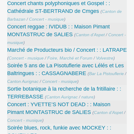
Concert chants polyphoniques et Gospel : :
Cathédrale ST-BERTRAND de Cmges
(
Canton de
Barbazan
/
Concert - musique
)
Concert reggae : IVIDUB : : Maison Pimant
MONTASTRUC de SALIES
(
Canton d’Aspet
/
Concert -
musique
)
Marché de Producteurs bio / Concert : : LATRAPE
(
Concert - musique
/
Foire, Marché et Forum
/
Volvestre
)
Soirée 5 ans de La Pisotuflerie avec Lélés et Les
Baltringues : : CASSAGNABERE
(
Bar La Pistouflerie
/
Canton Aurignac
/
Concert - musique
)
Sortie botanique à la recherche de la fritillaire : :
TERREBASSE
(
Canton Aurignac
/
nature
)
Concert : YVETTE’S NOT DEAD : : Maison
Pimant MONTASTRUC de SALIES
(
Canton d’Aspet
/
Concert - musique
)
Soirée blues, rock, funkie avec MOCKEY : :