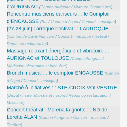
d’AURIGNAC
(
Canton Aurignac
/
Vivre en Comminges
)
Rencontre musiciens danseurs : : le Comptoir
d’ENCAUSSE
(
Bal
/
Canton d’Aspet
/
Concert - musique
)
[27-28 juin] Larroque Festival : : LARROQUE
(
Canton de Saint-Plancard
/
Concert - musique
/
festival
/
Repas ou restauration
)
Massage relaxant énergétique et vibratoire : :
AURIGNAC et TOULOUSE
(
Canton Aurignac
/
Médecine alternative et bien-être
)
Brunch musical : : le comptoir ENCAUSSE
(
Canton
d’Aspet
/
Concert - musique
)
Marché ô initiatives : : STE-CROIX VOLVESTRE
(
Débat
/
Foire, Marché et Forum
/
Repas ou restauration
/
Volvestre
)
Concert théatral : Morena la griotte : : ND de
Lorette ALAN
(
Canton Aurignac
/
Concert - musique
/
Théâtre
)