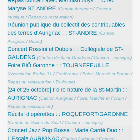
Repas concert avec Mannish boys : : Chez
Maryse ST-ANDRE
(
Canton Aurignac
/
Concert -
musique
/
Repas ou restauration
)
Réunion publique du collectif des contribuables
des terres d’Aurignac : : ST-ANDRE
(
Canton
Aurignac
/
Débat
)
Concert Rossini et Dubois : : Collégiale de ST-
GAUDENS
(
Canton de Saint-Gaudens
/
Concert - musique
)
Foire BiÔ Garonne : : TOURNEFEUILLE
(
Association Erable 31
/
Conférence
/
Foire, Marché et Forum
/
Repas ou restauration
/
Toulouse
)
[24 et 25 octobre] Foire nature de la St-Martin : :
AURIGNAC
(
Canton Aurignac
/
Foire, Marché et Forum
/
Repas ou restauration
)
Récital d’opérettes : : ROQUEFORT/GARONNE
(
Canton de Salies-du-Salat
/
Concert - musique
)
Concert Jazz-Pop-Bossa : Marie Carrié Duo : :
L’Escale AURIGNAC
(
Canton Aurignac
/
Concert -