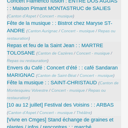
Concert ​Flamenco fusion : ENTRE DOS AGUAS
: : Maison Pimant MONTASTRUC de SALIES
(
Canton d’Aspet
/
Concert - musique
)
Fête de la musique : : Bistrot chez Maryse ST-
ANDRE
(
Canton Aurignac
/
Concert - musique
/
Repas ou
restauration
)
Repas et feu de la Saint Jean : : MARTRE
TOLOSANE
(
Canton de Cazères
/
Concert - musique
/
Repas ou restauration
)
Envers du Café : Concert d’été : : café Sandaran
MARIGNAC
(
Canton de Saint-Béat
/
Concert - musique
)
Fête la musique : : SAINT-CHRISTAUD
(
Canton de
Montesquieu Volvestre
/
Concert - musique
/
Repas ou
restauration
)
[10 au 12 juillet] Festival des Voisins : : ARBAS
(
Canton d’Aspet
/
Concert - musique
/
Théâtre
)
[Vivre en Cmges] Stand échange de graines et
plantes / infos / rencontres : : marché