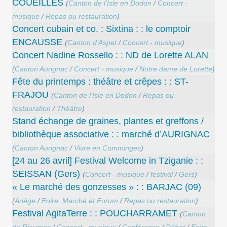
COUEILLES
(
Canton de l’Isle en Dodon
/
Concert -
musique
/
Repas ou restauration
)
Concert cubain et co. : Sixtina : : le comptoir
ENCAUSSE
(
Canton d’Aspet
/
Concert - musique
)
Concert Nadine Rossello : : ND de Lorette ALAN
(
Canton Aurignac
/
Concert - musique
/
Notre dame de Lorette
)
Fête du printemps : théâtre et crêpes : : ST-
FRAJOU
(
Canton de l’Isle en Dodon
/
Repas ou
restauration
/
Théâtre
)
Stand échange de graines, plantes et greffons /
bibliothèque associative : : marché d’AURIGNAC
(
Canton Aurignac
/
Vivre en Comminges
)
[24 au 26 avril] Festival Welcome in Tziganie : :
SEISSAN (Gers)
(
Concert - musique
/
festival
/
Gers
)
« Le marché des gonzesses » : : BARJAC (09)
(
Ariège
/
Foire, Marché et Forum
/
Repas ou restauration
)
Festival AgitaTerre : : POUCHARRAMET
(
Canton
de Rieumes
/
Concert - musique
/
Conférence
/
Débat
/
Foire,