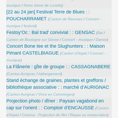
musique
/
Notre dame de Lorette
)
[22 au 24 jan] Festival Terre de Blues : :
POUCHARRAMET
(
Canton de Rieumes
/
Concert -
musique
/
festival
)
Festoy’Oc : Bal trad’ convivial : : GENSAC
(
Bal
/
Canton de Boulogne sur Gesse
/
Concert - musique
/
Danse
)
Concert Bone tee et the Slughunters : : Maison
Pimant CASTELBIAGUE
(
Canton d’Aspet
/
Concert -
musique
)
La Flânerie : gîte de groupe : : CASSAGNABERE
(
Canton Aurignac
/
hébergement
)
Stand échange de graines, plantes et greffons /
bibliothèque associative : : marché d’AURIGNAC
(
Canton Aurignac
/
Vivre en Comminges
)
Projection photo / dîner : Paysan vagabond en
cap sur l’orient : : Comptoir d’ENCAUSSE
(
Canton
d’Aspet
/
Cinéma - Projection de film
/
Repas ou restauration
)