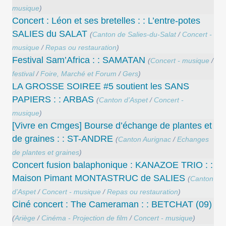
musique
)
Concert : Léon et ses bretelles : : L’entre-potes
SALIES du SALAT
(
Canton de Salies-du-Salat
/
Concert -
musique
/
Repas ou restauration
)
Festival Sam’Africa : : SAMATAN
(
Concert - musique
/
festival
/
Foire, Marché et Forum
/
Gers
)
LA GROSSE SOIREE #5 soutient les SANS
PAPIERS : : ARBAS
(
Canton d’Aspet
/
Concert -
musique
)
[Vivre en Cmges] Bourse d’échange de plantes et
de graines : : ST-ANDRE
(
Canton Aurignac
/
Echanges
de plantes et graines
)
Concert ​fusion balaphonique : KANAZOE TRIO : :
Maison Pimant MONTASTRUC de SALIES
(
Canton
d’Aspet
/
Concert - musique
/
Repas ou restauration
)
Ciné concert : The Cameraman : : BETCHAT (09)
(
Ariège
/
Cinéma - Projection de film
/
Concert - musique
)