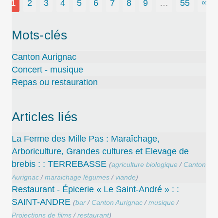
1
2
3
4
5
6
7
8
9
…
55
∞
Mots-clés
Canton Aurignac
Concert - musique
Repas ou restauration
Articles liés
La Ferme des Mille Pas : Maraîchage,
Arboriculture, Grandes cultures et Elevage de
brebis : : TERREBASSE
(
agriculture biologique
/
Canton
Aurignac
/
maraichage légumes
/
viande
)
Restaurant - Épicerie « Le Saint-André » : :
SAINT-ANDRE
(
bar
/
Canton Aurignac
/
musique
/
Projections de films
/
restaurant
)