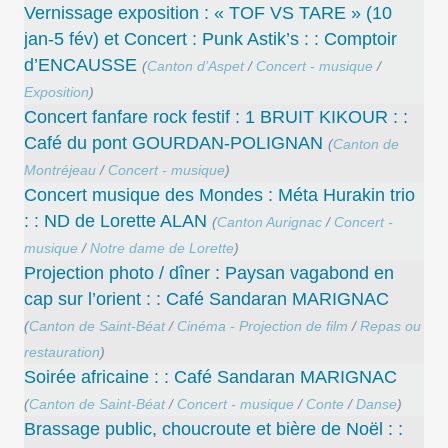
Vernissage exposition : « TOF VS TARE » (10
jan-5 fév) et Concert : Punk Astik’s : : Comptoir
d’ENCAUSSE
(
Canton d’Aspet
/
Concert - musique
/
Exposition
)
Concert fanfare rock festif : 1 BRUIT KIKOUR : :
Café du pont GOURDAN-POLIGNAN
(
Canton de
Montréjeau
/
Concert - musique
)
Concert musique des Mondes : Méta Hurakin trio
: : ND de Lorette ALAN
(
Canton Aurignac
/
Concert -
musique
/
Notre dame de Lorette
)
Projection photo / dîner : Paysan vagabond en
cap sur l’orient : : Café Sandaran MARIGNAC
(
Canton de Saint-Béat
/
Cinéma - Projection de film
/
Repas ou
restauration
)
Soirée africaine : : Café Sandaran MARIGNAC
(
Canton de Saint-Béat
/
Concert - musique
/
Conte
/
Danse
)
Brassage public, choucroute et bière de Noël : :