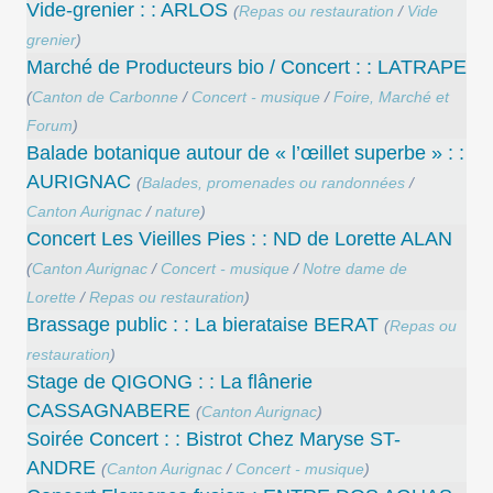
Vide-grenier : : ARLOS
(
Repas ou restauration
/
Vide
grenier
)
Marché de Producteurs bio / Concert : : LATRAPE
(
Canton de Carbonne
/
Concert - musique
/
Foire, Marché et
Forum
)
Balade botanique autour de « l’œillet superbe » : :
AURIGNAC
(
Balades, promenades ou randonnées
/
Canton Aurignac
/
nature
)
Concert Les Vieilles Pies : : ND de Lorette ALAN
(
Canton Aurignac
/
Concert - musique
/
Notre dame de
Lorette
/
Repas ou restauration
)
Brassage public : : La bierataise BERAT
(
Repas ou
restauration
)
Stage de QIGONG : : La flânerie
CASSAGNABERE
(
Canton Aurignac
)
Soirée Concert : : Bistrot Chez Maryse ST-
ANDRE
(
Canton Aurignac
/
Concert - musique
)