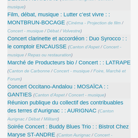
musique
)
Film, débat, musique : Lutter c’est vivre : :
MONTBRUN-BOCAGE
(
Cinéma - Projection de film
/
Concert - musique
/
Débat
/
Volvestre
)
Concert clarinette et accordéon : Duo Syrocco : :
le comptoir ENCAUSSE
(
Canton d’Aspet
/
Concert -
musique
/
Repas ou restauration
)
Marché de Producteurs bio / Concert : : LATRAPE
(
Canton de Carbonne
/
Concert - musique
/
Foire, Marché et
Forum
)
Concert Occitano-Andalou : MOSAÏCA : :
GANTIES
(
Canton d’Aspet
/
Concert - musique
)
Réunion publique du collectif des contribuables
des terres d’Aurignac : : AURIGNAC
(
Canton
Aurignac
/
Débat
/
Militant
)
Soirée Concert : Buddy Blues Trio : : Bistrot Chez
Maryse ST-ANDRE
(
Canton Aurignac
/
Concert -